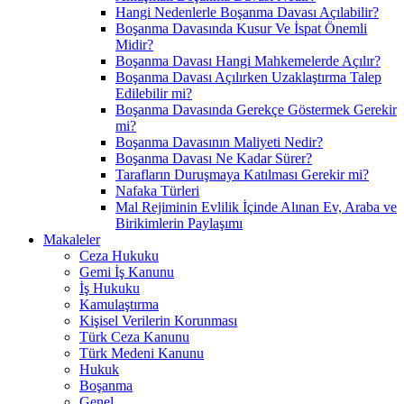
Hangi Nedenlerle Boşanma Davası Açılabilir?
Boşanma Davasında Kusur Ve İspat Önemli
Midir?
Boşanma Davası Hangi Mahkemelerde Açılır?
Boşanma Davası Açılırken Uzaklaştırma Talep
Edilebilir mi?
Boşanma Davasında Gerekçe Göstermek Gerekir
mi?
Boşanma Davasının Maliyeti Nedir?
Boşanma Davası Ne Kadar Sürer?
Tarafların Duruşmaya Katılması Gerekir mi?
Nafaka Türleri
Mal Rejiminin Evlilik İçinde Alınan Ev, Araba ve
Birikimlerin Paylaşımı
Makaleler
Ceza Hukuku
Gemi İş Kanunu
İş Hukuku
Kamulaştırma
Kişisel Verilerin Korunması
Türk Ceza Kanunu
Türk Medeni Kanunu
Hukuk
Boşanma
Genel