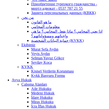
Приобретение турецкого гражданства -
миртл адвокат - 0537 787 21 55
Защита персональных данных (КВКК)
من نحن
ما هو القانون
معلومات المحامي
اذا يعني المحامي؟ ماذا يفعل المحامي؟ ما هي
واجباتهم ومسؤولياتهم؟
حماية البيانات الشخصية (KVKK)
Ekibimiz
Murat Sefa Aydın
Veyis Aydın
Selman Yavuz Gökçe
Sevilay Koca
KVKK
Kişisel Verilerin Korunması
Kvkk Başvuru Formu
Avva Hukuk
Çalışma Alanları
Aile Hukuku
Medeni Hukuk
İdare Hukuku
Miras Hukuku
İcra İflas Hukuk