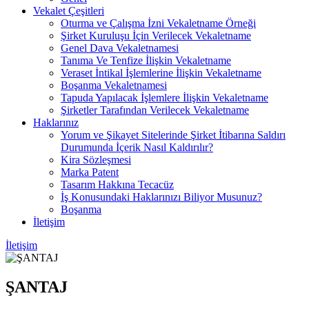
Vekalet Çeşitleri
Oturma ve Çalışma İzni Vekaletname Örneği
Şirket Kuruluşu İçin Verilecek Vekaletname
Genel Dava Vekaletnamesi
Tanıma Ve Tenfize İlişkin Vekaletname
Veraset İntikal İşlemlerine İlişkin Vekaletname
Boşanma Vekaletnamesi
Tapuda Yapılacak İşlemlere İlişkin Vekaletname
Şirketler Tarafından Verilecek Vekaletname
Haklarınız
Yorum ve Şikayet Sitelerinde Şirket İtibarına Saldırı
Durumunda İçerik Nasıl Kaldırılır?
Kira Sözleşmesi
Marka Patent
Tasarım Hakkına Tecacüz
İş Konusundaki Haklarınızı Biliyor Musunuz?
Boşanma
İletişim
İletişim
ŞANTAJ