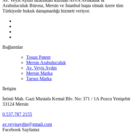
Av. Veyis Aydın tarafından kurulan AvvA Avukatlık &
Arabuluculuk Bürosu, Mersin ve İstanbul başta olmak üzere tüm
Türkiyede hukuk danışmanlığı hizmeti veriyor.
Bağlantılar
Tosun Patent
Mersin Arabuluculuk
Av. Veyis Aydın
Mersin Marka
Tarsus Marka
İletişim
İnönü Mah. Gazi Mustafa Kemal Blv. No: 371 / 1A Pozcu Yenişehir
33124 Mersin
0.537.787 2155
av.veyisaydin@gmail.com
Facebook Sayfamız