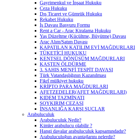
Gayrimenkul ve İnşaat Hukuku
Ceza Hukuku
Dış Ticaret ve Gümrük Hukuku
Rekabet Hukuku
İş Davası Başvuru Formu
Rent a Car - Araç Kiralama Hukuku
Yaş Düzeltme (Küçültme, Büyütme) Davası
Araç Alım/Satım Davası
KAPATILAN KATILIM EVİ MAĞDURLARI
TÜKETİCİ HUKUKU
KENTSEL DÖNÜŞÜM MAĞDURLARI
KASTEN ÖLDÜRME
3. ŞAHIS MENFİ TESPİT DAVASI
Türk Vatandaşlığının Kazanılması
Fikrî mülkiyet hukuku
KRİPTO PARA MAĞDURLARI
AFETZEDELER(AFET MAĞDURLARI)
KIDEM TAZMİNATI
SOYKIRIM CEZASI
İNSANLIĞA KARŞI SUÇLAR
Arabuluculuk
Arabuluculuk Nedir?
Kimler arabulucu olabilir ?
Hangi davalar arabuluculuk kapsamındadır?
Arabuluculuğun avantajlarını nelerdir?