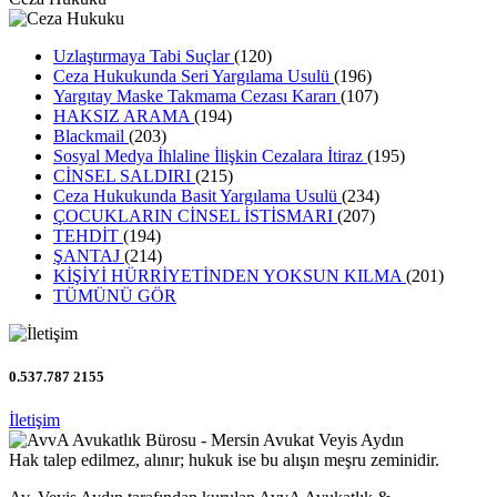
Uzlaştırmaya Tabi Suçlar
(120)
Ceza Hukukunda Seri Yargılama Usulü
(196)
Yargıtay Maske Takmama Cezası Kararı
(107)
HAKSIZ ARAMA
(194)
Blackmail
(203)
Sosyal Medya İhlaline İlişkin Cezalara İtiraz
(195)
CİNSEL SALDIRI
(215)
Ceza Hukukunda Basit Yargılama Usulü
(234)
ÇOCUKLARIN CİNSEL İSTİSMARI
(207)
TEHDİT
(194)
ŞANTAJ
(214)
KİŞİYİ HÜRRİYETİNDEN YOKSUN KILMA
(201)
TÜMÜNÜ GÖR
0.537.787 2155
İletişim
Hak talep edilmez, alınır; hukuk ise bu alışın meşru zeminidir.