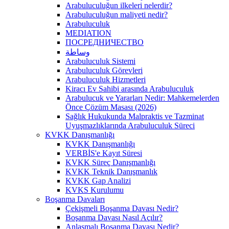
Arabuluculuğun ilkeleri nelerdir?
Arabuluculuğun maliyeti nedir?
Arabuluculuk
MEDIATION
ПОСРЕДНИЧЕСТВО
وساطة
Arabuluculuk Sistemi
Arabuluculuk Görevleri
Arabuluculuk Hizmetleri
Kiracı Ev Sahibi arasında Arabuluculuk
Arabulucuk ve Yararları Nedir: Mahkemelerden
Önce Çözüm Masası (2026)
Sağlık Hukukunda Malpraktis ve Tazminat
Uyuşmazlıklarında Arabuluculuk Süreci
KVKK Danışmanlığı
KVKK Danışmanlığı
VERBİS'e Kayıt Süresi
KVKK Süreç Danışmanlığı
KVKK Teknik Danışmanlık
KVKK Gap Analizi
KVKS Kurulumu
Boşanma Davaları
Çekişmeli Boşanma Davası Nedir?
Boşanma Davası Nasıl Açılır?
Anlaşmalı Boşanma Davası Nedir?