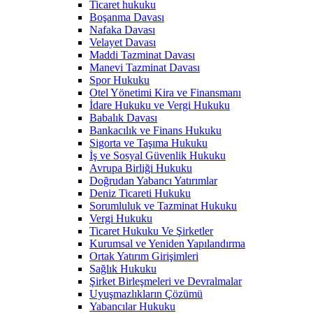
Ticaret hukuku
Boşanma Davası
Nafaka Davası
Velayet Davası
Maddi Tazminat Davası
Manevi Tazminat Davası
Spor Hukuku
Otel Yönetimi Kira ve Finansmanı
İdare Hukuku ve Vergi Hukuku
Babalık Davası
Bankacılık ve Finans Hukuku
Sigorta ve Taşıma Hukuku
İş ve Sosyal Güvenlik Hukuku
Avrupa Birliği Hukuku
Doğrudan Yabancı Yatırımlar
Deniz Ticareti Hukuku
Sorumluluk ve Tazminat Hukuku
Vergi Hukuku
Ticaret Hukuku Ve Şirketler
Kurumsal ve Yeniden Yapılandırma
Ortak Yatırım Girişimleri
Sağlık Hukuku
Şirket Birleşmeleri ve Devralmalar
Uyuşmazlıkların Çözümü
Yabancılar Hukuku