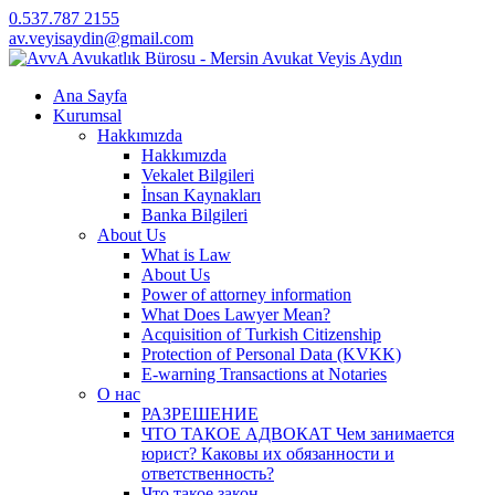
0.537.787 2155
av.veyisaydin@gmail.com
Ana Sayfa
Kurumsal
Hakkımızda
Hakkımızda
Vekalet Bilgileri
İnsan Kaynakları
Banka Bilgileri
About Us
What is Law
About Us
Power of attorney information
What Does Lawyer Mean?
Acquisition of Turkish Citizenship
Protection of Personal Data (KVKK)
E-warning Transactions at Notaries
О нас
РАЗРЕШЕНИЕ
ЧТО ТАКОЕ АДВОКАТ Чем занимается
юрист? Каковы их обязанности и
ответственность?
Что такое закон