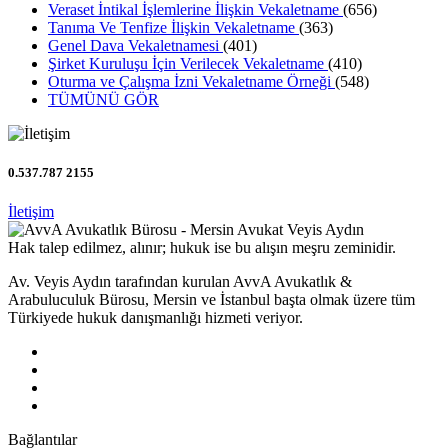
Veraset İntikal İşlemlerine İlişkin Vekaletname
(656)
Tanıma Ve Tenfize İlişkin Vekaletname
(363)
Genel Dava Vekaletnamesi
(401)
Şirket Kuruluşu İçin Verilecek Vekaletname
(410)
Oturma ve Çalışma İzni Vekaletname Örneği
(548)
TÜMÜNÜ GÖR
0.537.787 2155
İletişim
Hak talep edilmez, alınır; hukuk ise bu alışın meşru zeminidir.
Av. Veyis Aydın tarafından kurulan AvvA Avukatlık &
Arabuluculuk Bürosu, Mersin ve İstanbul başta olmak üzere tüm
Türkiyede hukuk danışmanlığı hizmeti veriyor.
Bağlantılar