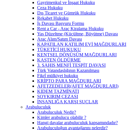
Gayrimenkul ve İnşaat Hukuku
Ceza Hukuku
Dış Ticaret ve Gümrük Hukuku
Rekabet Hukuku
İş Davası Başvuru Formu
Rent a Car - Araç Kiralama Hukuku
Yaş Düzeltme (Küçültme, Büyütme) Davası
Araç Alım/Satım Davası
KAPATILAN KATILIM EVİ MAĞDURLARI
TÜKETİCİ HUKUKU
KENTSEL DÖNÜŞÜM MAĞDURLARI
KASTEN ÖLDÜRME
3. ŞAHIS MENFİ TESPİT DAVASI
Türk Vatandaşlığının Kazanılması
Fikrî mülkiyet hukuku
KRİPTO PARA MAĞDURLARI
AFETZEDELER(AFET MAĞDURLARI)
KIDEM TAZMİNATI
SOYKIRIM CEZASI
İNSANLIĞA KARŞI SUÇLAR
Arabuluculuk
Arabuluculuk Nedir?
Kimler arabulucu olabilir ?
Hangi davalar arabuluculuk kapsamındadır?
Arabuluculuğun avantajlarını nelerdir?