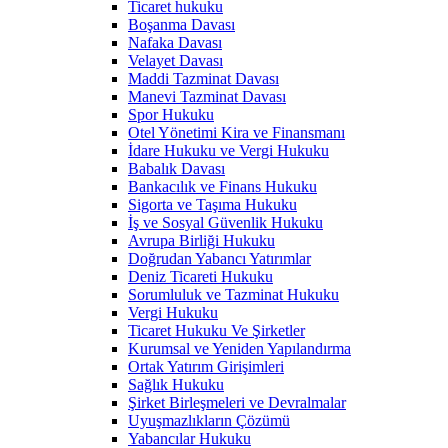
Ticaret hukuku
Boşanma Davası
Nafaka Davası
Velayet Davası
Maddi Tazminat Davası
Manevi Tazminat Davası
Spor Hukuku
Otel Yönetimi Kira ve Finansmanı
İdare Hukuku ve Vergi Hukuku
Babalık Davası
Bankacılık ve Finans Hukuku
Sigorta ve Taşıma Hukuku
İş ve Sosyal Güvenlik Hukuku
Avrupa Birliği Hukuku
Doğrudan Yabancı Yatırımlar
Deniz Ticareti Hukuku
Sorumluluk ve Tazminat Hukuku
Vergi Hukuku
Ticaret Hukuku Ve Şirketler
Kurumsal ve Yeniden Yapılandırma
Ortak Yatırım Girişimleri
Sağlık Hukuku
Şirket Birleşmeleri ve Devralmalar
Uyuşmazlıkların Çözümü
Yabancılar Hukuku