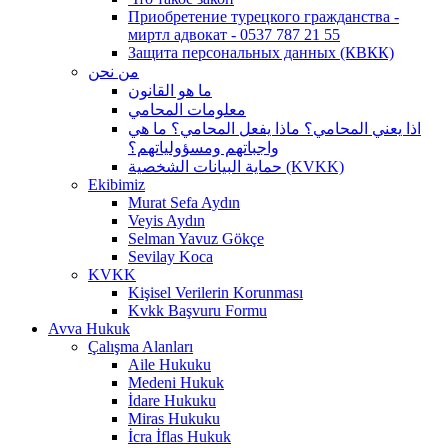
Приобретение турецкого гражданства -
миртл адвокат - 0537 787 21 55
Защита персональных данных (КВКК)
من نحن
ما هو القانون
معلومات المحامي
اذا يعني المحامي؟ ماذا يفعل المحامي؟ ما هي
واجباتهم ومسؤولياتهم؟
حماية البيانات الشخصية (KVKK)
Ekibimiz
Murat Sefa Aydın
Veyis Aydın
Selman Yavuz Gökçe
Sevilay Koca
KVKK
Kişisel Verilerin Korunması
Kvkk Başvuru Formu
Avva Hukuk
Çalışma Alanları
Aile Hukuku
Medeni Hukuk
İdare Hukuku
Miras Hukuku
İcra İflas Hukuk