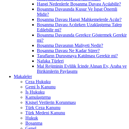
Hangi Nedenlerle Boşanma Davası Açılabilir?
Boşanma Davasında Kusur Ve İspat Önemli
Midir?
Boşanma Davası Hangi Mahkemelerde Açılır?
Boşanma Davası Açılırken Uzaklaştırma Talep
Edilebilir mi?
Boşanma Davasında Gerekçe Göstermek Gerekir
mi?
Boşanma Davasının Maliyeti Nedir?
Boşanma Davası Ne Kadar Sürer?
Tarafların Duruşmaya Katılması Gerekir mi?
Nafaka Türleri
Mal Rejiminin Evlilik İçinde Alınan Ev, Araba ve
Birikimlerin Paylaşımı
Makaleler
Ceza Hukuku
Gemi İş Kanunu
İş Hukuku
Kamulaştırma
Kişisel Verilerin Korunması
Türk Ceza Kanunu
Türk Medeni Kanunu
Hukuk
Boşanma
Genel