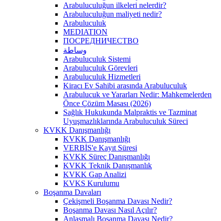
Arabuluculuğun ilkeleri nelerdir?
Arabuluculuğun maliyeti nedir?
Arabuluculuk
MEDIATION
ПОСРЕДНИЧЕСТВО
وساطة
Arabuluculuk Sistemi
Arabuluculuk Görevleri
Arabuluculuk Hizmetleri
Kiracı Ev Sahibi arasında Arabuluculuk
Arabulucuk ve Yararları Nedir: Mahkemelerden
Önce Çözüm Masası (2026)
Sağlık Hukukunda Malpraktis ve Tazminat
Uyuşmazlıklarında Arabuluculuk Süreci
KVKK Danışmanlığı
KVKK Danışmanlığı
VERBİS'e Kayıt Süresi
KVKK Süreç Danışmanlığı
KVKK Teknik Danışmanlık
KVKK Gap Analizi
KVKS Kurulumu
Boşanma Davaları
Çekişmeli Boşanma Davası Nedir?
Boşanma Davası Nasıl Açılır?
Anlaşmalı Boşanma Davası Nedir?