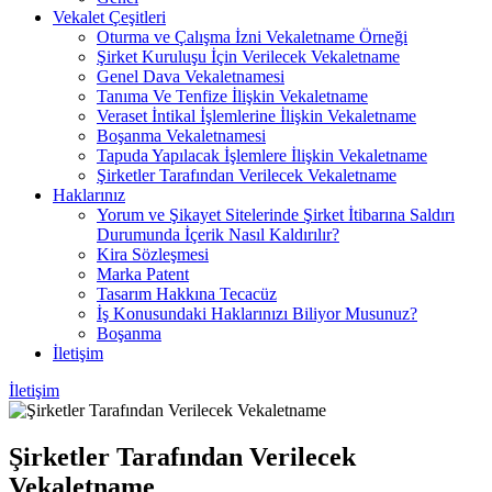
Vekalet Çeşitleri
Oturma ve Çalışma İzni Vekaletname Örneği
Şirket Kuruluşu İçin Verilecek Vekaletname
Genel Dava Vekaletnamesi
Tanıma Ve Tenfize İlişkin Vekaletname
Veraset İntikal İşlemlerine İlişkin Vekaletname
Boşanma Vekaletnamesi
Tapuda Yapılacak İşlemlere İlişkin Vekaletname
Şirketler Tarafından Verilecek Vekaletname
Haklarınız
Yorum ve Şikayet Sitelerinde Şirket İtibarına Saldırı
Durumunda İçerik Nasıl Kaldırılır?
Kira Sözleşmesi
Marka Patent
Tasarım Hakkına Tecacüz
İş Konusundaki Haklarınızı Biliyor Musunuz?
Boşanma
İletişim
İletişim
Şirketler Tarafından Verilecek
Vekaletname