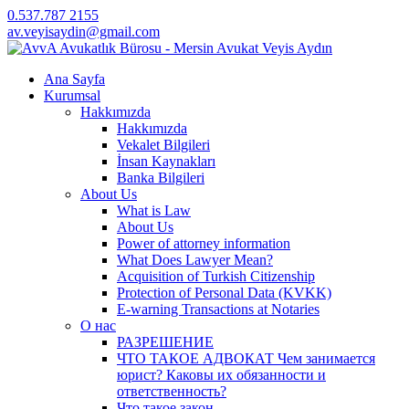
0.537.787 2155
av.veyisaydin@gmail.com
Ana Sayfa
Kurumsal
Hakkımızda
Hakkımızda
Vekalet Bilgileri
İnsan Kaynakları
Banka Bilgileri
About Us
What is Law
About Us
Power of attorney information
What Does Lawyer Mean?
Acquisition of Turkish Citizenship
Protection of Personal Data (KVKK)
E-warning Transactions at Notaries
О нас
РАЗРЕШЕНИЕ
ЧТО ТАКОЕ АДВОКАТ Чем занимается
юрист? Каковы их обязанности и
ответственность?
Что такое закон