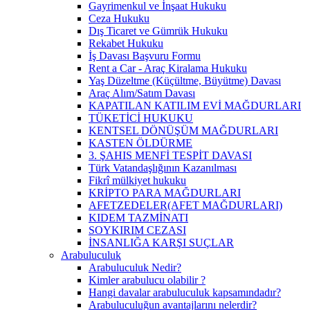
Gayrimenkul ve İnşaat Hukuku
Ceza Hukuku
Dış Ticaret ve Gümrük Hukuku
Rekabet Hukuku
İş Davası Başvuru Formu
Rent a Car - Araç Kiralama Hukuku
Yaş Düzeltme (Küçültme, Büyütme) Davası
Araç Alım/Satım Davası
KAPATILAN KATILIM EVİ MAĞDURLARI
TÜKETİCİ HUKUKU
KENTSEL DÖNÜŞÜM MAĞDURLARI
KASTEN ÖLDÜRME
3. ŞAHIS MENFİ TESPİT DAVASI
Türk Vatandaşlığının Kazanılması
Fikrî mülkiyet hukuku
KRİPTO PARA MAĞDURLARI
AFETZEDELER(AFET MAĞDURLARI)
KIDEM TAZMİNATI
SOYKIRIM CEZASI
İNSANLIĞA KARŞI SUÇLAR
Arabuluculuk
Arabuluculuk Nedir?
Kimler arabulucu olabilir ?
Hangi davalar arabuluculuk kapsamındadır?
Arabuluculuğun avantajlarını nelerdir?