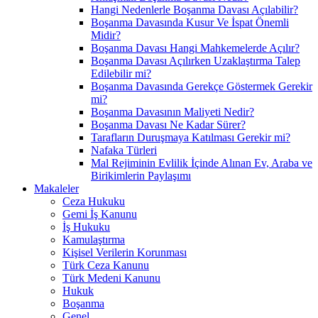
Hangi Nedenlerle Boşanma Davası Açılabilir?
Boşanma Davasında Kusur Ve İspat Önemli
Midir?
Boşanma Davası Hangi Mahkemelerde Açılır?
Boşanma Davası Açılırken Uzaklaştırma Talep
Edilebilir mi?
Boşanma Davasında Gerekçe Göstermek Gerekir
mi?
Boşanma Davasının Maliyeti Nedir?
Boşanma Davası Ne Kadar Sürer?
Tarafların Duruşmaya Katılması Gerekir mi?
Nafaka Türleri
Mal Rejiminin Evlilik İçinde Alınan Ev, Araba ve
Birikimlerin Paylaşımı
Makaleler
Ceza Hukuku
Gemi İş Kanunu
İş Hukuku
Kamulaştırma
Kişisel Verilerin Korunması
Türk Ceza Kanunu
Türk Medeni Kanunu
Hukuk
Boşanma
Genel