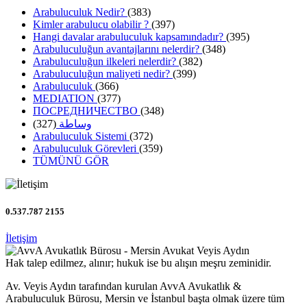
Arabuluculuk Nedir?
(383)
Kimler arabulucu olabilir ?
(397)
Hangi davalar arabuluculuk kapsamındadır?
(395)
Arabuluculuğun avantajlarını nelerdir?
(348)
Arabuluculuğun ilkeleri nelerdir?
(382)
Arabuluculuğun maliyeti nedir?
(399)
Arabuluculuk
(366)
MEDIATION
(377)
ПОСРЕДНИЧЕСТВО
(348)
(327)
وساطة
Arabuluculuk Sistemi
(372)
Arabuluculuk Görevleri
(359)
TÜMÜNÜ GÖR
0.537.787 2155
İletişim
Hak talep edilmez, alınır; hukuk ise bu alışın meşru zeminidir.
Av. Veyis Aydın tarafından kurulan AvvA Avukatlık &
Arabuluculuk Bürosu, Mersin ve İstanbul başta olmak üzere tüm