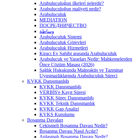
Arabuluculuğun ilkeleri nelerdir?
Arabuluculuğun maliyeti nedir?
Arabuluculuk
MEDIATION
ПОСРЕДНИЧЕСТВО
وساطة
Arabuluculuk Sistemi
Arabuluculuk Görevleri
Arabuluculuk Hizmetleri
Kiracı Ev Sahibi arasında Arabuluculuk
Arabulucuk ve Yararları Nedir: Mahkemelerden
Önce Çözüm Masası (2026)
Sağlık Hukukunda Malpraktis ve Tazminat
Uyuşmazlıklarında Arabuluculuk Süreci
KVKK Danışmanlığı
KVKK Danışmanlığı
VERBİS'e Kayıt Süresi
KVKK Süreç Danışmanlığı
KVKK Teknik Danışmanlık
KVKK Gap Analizi
KVKS Kurulumu
Boşanma Davaları
Çekişmeli Boşanma Davası Nedir?
Boşanma Davası Nasıl Açılır?
Anlaşmalı Boşanma Davası Nedir?