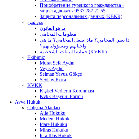
Приобретение турецкого гражданства -
миртл адвокат - 0537 787 21 55
Защита персональных данных (КВКК)
من نحن
ما هو القانون
معلومات المحامي
اذا يعني المحامي؟ ماذا يفعل المحامي؟ ما هي
واجباتهم ومسؤولياتهم؟
حماية البيانات الشخصية (KVKK)
Ekibimiz
Murat Sefa Aydın
Veyis Aydın
Selman Yavuz Gökçe
Sevilay Koca
KVKK
Kişisel Verilerin Korunması
Kvkk Başvuru Formu
Avva Hukuk
Çalışma Alanları
Aile Hukuku
Medeni Hukuk
İdare Hukuku
Miras Hukuku
İcra İflas Hukuk