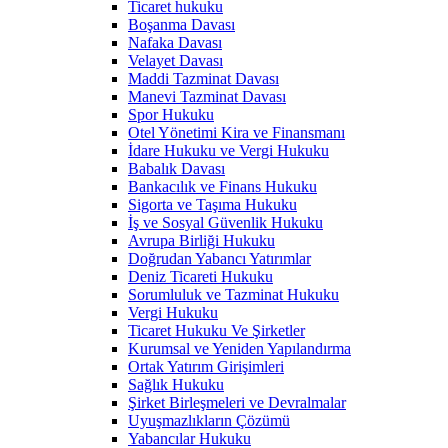
Ticaret hukuku
Boşanma Davası
Nafaka Davası
Velayet Davası
Maddi Tazminat Davası
Manevi Tazminat Davası
Spor Hukuku
Otel Yönetimi Kira ve Finansmanı
İdare Hukuku ve Vergi Hukuku
Babalık Davası
Bankacılık ve Finans Hukuku
Sigorta ve Taşıma Hukuku
İş ve Sosyal Güvenlik Hukuku
Avrupa Birliği Hukuku
Doğrudan Yabancı Yatırımlar
Deniz Ticareti Hukuku
Sorumluluk ve Tazminat Hukuku
Vergi Hukuku
Ticaret Hukuku Ve Şirketler
Kurumsal ve Yeniden Yapılandırma
Ortak Yatırım Girişimleri
Sağlık Hukuku
Şirket Birleşmeleri ve Devralmalar
Uyuşmazlıkların Çözümü
Yabancılar Hukuku