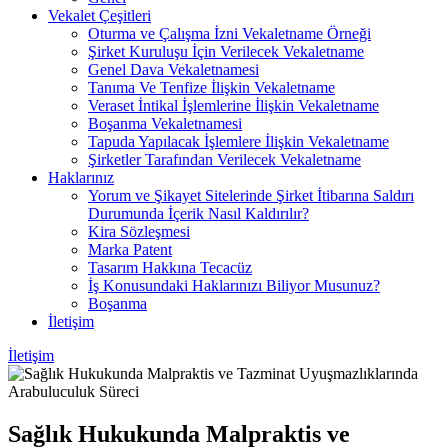
Vekalet Çeşitleri
Oturma ve Çalışma İzni Vekaletname Örneği
Şirket Kuruluşu İçin Verilecek Vekaletname
Genel Dava Vekaletnamesi
Tanıma Ve Tenfize İlişkin Vekaletname
Veraset İntikal İşlemlerine İlişkin Vekaletname
Boşanma Vekaletnamesi
Tapuda Yapılacak İşlemlere İlişkin Vekaletname
Şirketler Tarafından Verilecek Vekaletname
Haklarınız
Yorum ve Şikayet Sitelerinde Şirket İtibarına Saldırı
Durumunda İçerik Nasıl Kaldırılır?
Kira Sözleşmesi
Marka Patent
Tasarım Hakkına Tecacüz
İş Konusundaki Haklarınızı Biliyor Musunuz?
Boşanma
İletişim
İletişim
Sağlık Hukukunda Malpraktis ve