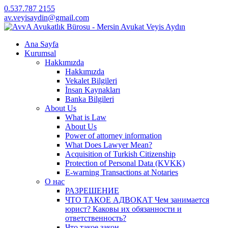
0.537.787 2155
av.veyisaydin@gmail.com
Ana Sayfa
Kurumsal
Hakkımızda
Hakkımızda
Vekalet Bilgileri
İnsan Kaynakları
Banka Bilgileri
About Us
What is Law
About Us
Power of attorney information
What Does Lawyer Mean?
Acquisition of Turkish Citizenship
Protection of Personal Data (KVKK)
E-warning Transactions at Notaries
О нас
РАЗРЕШЕНИЕ
ЧТО ТАКОЕ АДВОКАТ Чем занимается
юрист? Каковы их обязанности и
ответственность?
Что такое закон