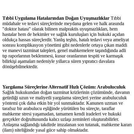
Tıbbi Uygulama Hatalarından Doğan Uyuşmazlıklar
Tıbbi
müdahale ve tedavi süreçlerinde meydana gelen ve halk arasında
"doktor hatası" olarak bilinen malpraktis uyuşmazlıkları, hem
hastalar hem de hekimler ve sağlık kuruluşları için hukuki açıdan
oldukça hassas süreçlerdir. Yanlış teşhis, hatalı tedavi veya ameliyat
sonrası komplikasyon yönetimi gibi nedenlerle ortaya çıkan maddi
ve manevi tazminat talepleri, genel mahkemelere taşındığında adli
tıp raporlarının beklenmesi, kusur oranlarının tespiti ve karmaşık
bilirkişi aşamaları nedeniyle yıllarca süren yıpratıcı davalara
dönüşebilmektedir.
Yargılama Süreçlerine Alternatif Hızlı Çözüm: Arabuluculuk
Sağlık hukukundan doğan tazminat krizlerinin çözümünde, davanın
getirdiği uzun ve maliyetli yargılama süreçleri yerine arabuluculuk
yöntemi çok daha etkin bir yol sunmaktadır. Kanunen uzman ve
tarafsız bir arabulucu eşliğinde yürütülen bu süreçte, taraflar
mahkeme stresi yaşamadan, tamamen kendi iradeleri ve hukuki
gerçekler doğrultusunda kalıcı uzlaşı zeminleri oluşturabilirler.
Anlaşma sağlandığı takdirde imzalanan son tutanak, mahkeme kararı
(ilam) niteliğinde yasal güce sahip olmaktadır.