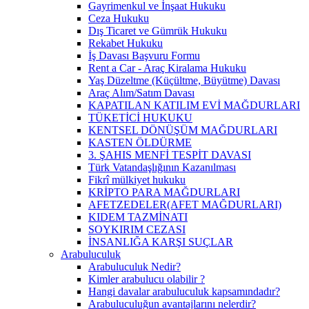
Gayrimenkul ve İnşaat Hukuku
Ceza Hukuku
Dış Ticaret ve Gümrük Hukuku
Rekabet Hukuku
İş Davası Başvuru Formu
Rent a Car - Araç Kiralama Hukuku
Yaş Düzeltme (Küçültme, Büyütme) Davası
Araç Alım/Satım Davası
KAPATILAN KATILIM EVİ MAĞDURLARI
TÜKETİCİ HUKUKU
KENTSEL DÖNÜŞÜM MAĞDURLARI
KASTEN ÖLDÜRME
3. ŞAHIS MENFİ TESPİT DAVASI
Türk Vatandaşlığının Kazanılması
Fikrî mülkiyet hukuku
KRİPTO PARA MAĞDURLARI
AFETZEDELER(AFET MAĞDURLARI)
KIDEM TAZMİNATI
SOYKIRIM CEZASI
İNSANLIĞA KARŞI SUÇLAR
Arabuluculuk
Arabuluculuk Nedir?
Kimler arabulucu olabilir ?
Hangi davalar arabuluculuk kapsamındadır?
Arabuluculuğun avantajlarını nelerdir?