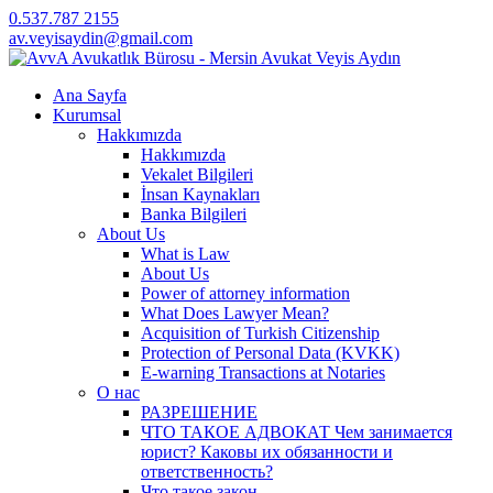
0.537.787 2155
av.veyisaydin@gmail.com
Ana Sayfa
Kurumsal
Hakkımızda
Hakkımızda
Vekalet Bilgileri
İnsan Kaynakları
Banka Bilgileri
About Us
What is Law
About Us
Power of attorney information
What Does Lawyer Mean?
Acquisition of Turkish Citizenship
Protection of Personal Data (KVKK)
E-warning Transactions at Notaries
О нас
РАЗРЕШЕНИЕ
ЧТО ТАКОЕ АДВОКАТ Чем занимается
юрист? Каковы их обязанности и
ответственность?
Что такое закон