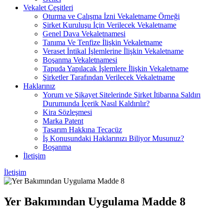
Vekalet Çeşitleri
Oturma ve Çalışma İzni Vekaletname Örneği
Şirket Kuruluşu İçin Verilecek Vekaletname
Genel Dava Vekaletnamesi
Tanıma Ve Tenfize İlişkin Vekaletname
Veraset İntikal İşlemlerine İlişkin Vekaletname
Boşanma Vekaletnamesi
Tapuda Yapılacak İşlemlere İlişkin Vekaletname
Şirketler Tarafından Verilecek Vekaletname
Haklarınız
Yorum ve Şikayet Sitelerinde Şirket İtibarına Saldırı
Durumunda İçerik Nasıl Kaldırılır?
Kira Sözleşmesi
Marka Patent
Tasarım Hakkına Tecacüz
İş Konusundaki Haklarınızı Biliyor Musunuz?
Boşanma
İletişim
İletişim
Yer Bakımından Uygulama Madde 8