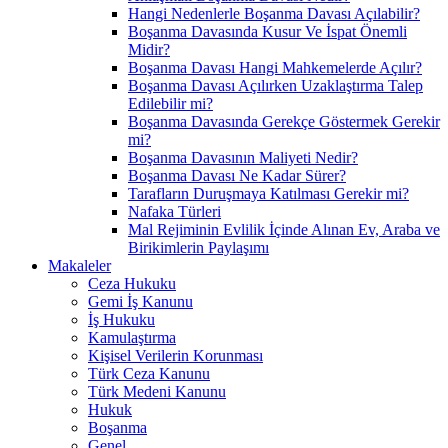
Hangi Nedenlerle Boşanma Davası Açılabilir?
Boşanma Davasında Kusur Ve İspat Önemli
Midir?
Boşanma Davası Hangi Mahkemelerde Açılır?
Boşanma Davası Açılırken Uzaklaştırma Talep
Edilebilir mi?
Boşanma Davasında Gerekçe Göstermek Gerekir
mi?
Boşanma Davasının Maliyeti Nedir?
Boşanma Davası Ne Kadar Sürer?
Tarafların Duruşmaya Katılması Gerekir mi?
Nafaka Türleri
Mal Rejiminin Evlilik İçinde Alınan Ev, Araba ve
Birikimlerin Paylaşımı
Makaleler
Ceza Hukuku
Gemi İş Kanunu
İş Hukuku
Kamulaştırma
Kişisel Verilerin Korunması
Türk Ceza Kanunu
Türk Medeni Kanunu
Hukuk
Boşanma
Genel