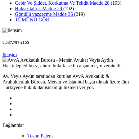
Cebir Ve Şiddet, Korkutma Ve Tehdit Madde 28
(193)
Haksız tahrik Madde 29
(192)
Gönüllü vazgeçme Madde 36
(219)
TÜMÜNÜ GÖR
0.537.787 2155
İletişim
Hak talep edilmez, alınır; hukuk ise bu alışın meşru zeminidir.
Av. Veyis Aydın tarafından kurulan AvvA Avukatlık &
Arabuluculuk Bürosu, Mersin ve İstanbul başta olmak üzere tüm
Türkiyede hukuk danışmanlığı hizmeti veriyor.
Bağlantılar
Tosun Patent