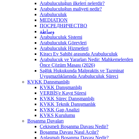
Arabuluculuğun ilkeleri nelerdir?
Arabuluculuğun maliyeti nedir?
Arabuluculuk
MEDIATION
ПОСРЕДНИЧЕСТВО
وساطة
Arabuluculuk Sistemi
Arabuluculuk Görevleri
Arabuluculuk Hizmetleri
Kiracı Ev Sahibi arasında Arabuluculuk
Arabulucuk ve Yararları Nedir: Mahkemelerden
Önce Çözüm Masası (2026)
Sağlık Hukukunda Malpraktis ve Tazminat
Uyuşmazlıklarında Arabuluculuk Süreci
KVKK Danışmanlığı
KVKK Danışmanlığı
VERBİS'e Kayıt Süresi
KVKK Süreç Danışmanlığı
KVKK Teknik Danışmanlık
KVKK Gap Analizi
KVKS Kurulumu
Boşanma Davaları
Çekişmeli Boşanma Davası Nedir?
Boşanma Davası Nasıl Açılır?
Anlaşmalı Boşanma Davası Nedir?