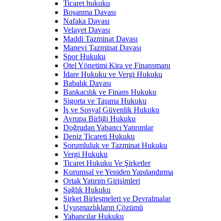
Ticaret hukuku
Boşanma Davası
Nafaka Davası
Velayet Davası
Maddi Tazminat Davası
Manevi Tazminat Davası
Spor Hukuku
Otel Yönetimi Kira ve Finansmanı
İdare Hukuku ve Vergi Hukuku
Babalık Davası
Bankacılık ve Finans Hukuku
Sigorta ve Taşıma Hukuku
İş ve Sosyal Güvenlik Hukuku
Avrupa Birliği Hukuku
Doğrudan Yabancı Yatırımlar
Deniz Ticareti Hukuku
Sorumluluk ve Tazminat Hukuku
Vergi Hukuku
Ticaret Hukuku Ve Şirketler
Kurumsal ve Yeniden Yapılandırma
Ortak Yatırım Girişimleri
Sağlık Hukuku
Şirket Birleşmeleri ve Devralmalar
Uyuşmazlıkların Çözümü
Yabancılar Hukuku