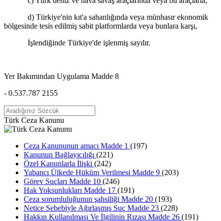
c) Türk deniz ve hava savaş araçlarında veya bu araçlarla,
d) Türkiye'nin kıt'a sahanlığında veya münhasır ekonomik
bölgesinde tesis edilmiş sabit platformlarda veya bunlara karşı,
İşlendiğinde Türkiye'de işlenmiş sayılır.
Yer Bakımından Uygulama Madde 8
- 0.537.787 2155
Türk Ceza Kanunu
Ceza Kanununun amacı Madde 1
(197)
Kanunun Bağlayıcılığı
(221)
Özel Kanunlarla İlişki
(242)
Yabancı Ülkede Hüküm Verilmesi Madde 9
(203)
Görev Suçları Madde 10
(246)
Hak Yoksunlukları Madde 17
(191)
Ceza sorumluluğunun şahsiliği Madde 20
(193)
Netice Sebebiyle Ağırlaşmış Suç Madde 23
(228)
Hakkın Kullanılması Ve İlgilinin Rızası Madde 26
(191)