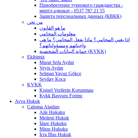
Приобретение турецкого гражданства -
миртл адвокат - 0537 787 21 55
Защита персональных данных (КВКК)
من نحن
ما هو القانون
معلومات المحامي
اذا يعني المحامي؟ ماذا يفعل المحامي؟ ما هي
واجباتهم ومسؤولياتهم؟
حماية البيانات الشخصية (KVKK)
Ekibimiz
Murat Sefa Aydın
Veyis Aydın
Selman Yavuz Gökçe
Sevilay Koca
KVKK
Kişisel Verilerin Korunması
Kvkk Başvuru Formu
Avva Hukuk
Çalışma Alanları
Aile Hukuku
Medeni Hukuk
İdare Hukuku
Miras Hukuku
İcra İflas Hukuk