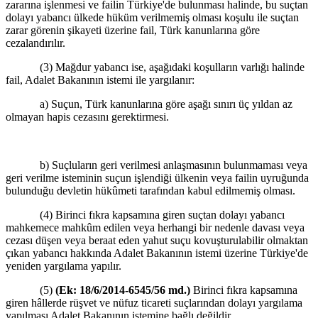
zararına işlenmesi ve failin Türkiye'de bulunması halinde, bu suçtan
dolayı yabancı ülkede hüküm verilmemiş olması koşulu ile suçtan
zarar görenin şikayeti üzerine fail, Türk kanunlarına göre
cezalandırılır.
(3) Mağdur yabancı ise, aşağıdaki koşulların varlığı halinde
fail, Adalet Bakanının istemi ile yargılanır:
a) Suçun, Türk kanunlarına göre aşağı sınırı üç yıldan az
olmayan hapis cezasını gerektirmesi.
b) Suçluların geri verilmesi anlaşmasının bulunmaması veya
geri verilme isteminin suçun işlendiği ülkenin veya failin uyruğunda
bulunduğu devletin hükûmeti tarafından kabul edilmemiş olması.
(4) Birinci fıkra kapsamına giren suçtan dolayı yabancı
mahkemece mahkûm edilen veya herhangi bir nedenle davası veya
cezası düşen veya beraat eden yahut suçu kovuşturulabilir olmaktan
çıkan yabancı hakkında Adalet Bakanının istemi üzerine Türkiye'de
yeniden yargılama yapılır.
(5)
(Ek: 18/6/2014-6545/56 md.)
Birinci fıkra kapsamına
giren hâllerde rüşvet ve nüfuz ticareti suçlarından dolayı yargılama
yapılması Adalet Bakanının istemine bağlı değildir.