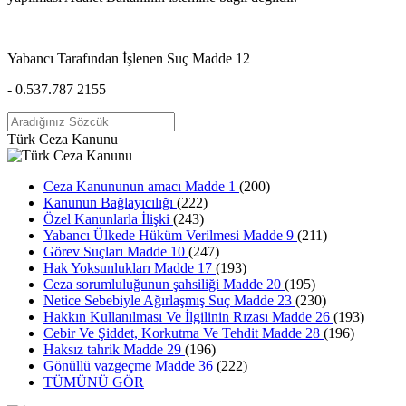
Yabancı Tarafından İşlenen Suç Madde 12
- 0.537.787 2155
Türk Ceza Kanunu
Ceza Kanununun amacı Madde 1
(200)
Kanunun Bağlayıcılığı
(222)
Özel Kanunlarla İlişki
(243)
Yabancı Ülkede Hüküm Verilmesi Madde 9
(211)
Görev Suçları Madde 10
(247)
Hak Yoksunlukları Madde 17
(193)
Ceza sorumluluğunun şahsiliği Madde 20
(195)
Netice Sebebiyle Ağırlaşmış Suç Madde 23
(230)
Hakkın Kullanılması Ve İlgilinin Rızası Madde 26
(193)
Cebir Ve Şiddet, Korkutma Ve Tehdit Madde 28
(196)
Haksız tahrik Madde 29
(196)
Gönüllü vazgeçme Madde 36
(222)
TÜMÜNÜ GÖR