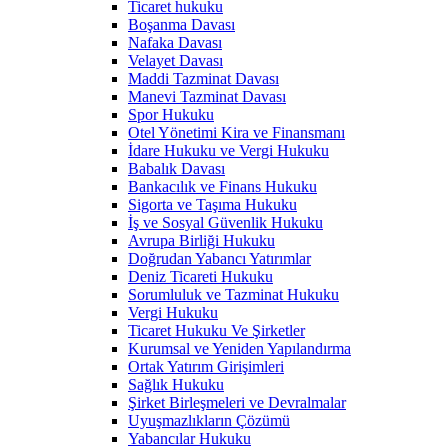
Ticaret hukuku
Boşanma Davası
Nafaka Davası
Velayet Davası
Maddi Tazminat Davası
Manevi Tazminat Davası
Spor Hukuku
Otel Yönetimi Kira ve Finansmanı
İdare Hukuku ve Vergi Hukuku
Babalık Davası
Bankacılık ve Finans Hukuku
Sigorta ve Taşıma Hukuku
İş ve Sosyal Güvenlik Hukuku
Avrupa Birliği Hukuku
Doğrudan Yabancı Yatırımlar
Deniz Ticareti Hukuku
Sorumluluk ve Tazminat Hukuku
Vergi Hukuku
Ticaret Hukuku Ve Şirketler
Kurumsal ve Yeniden Yapılandırma
Ortak Yatırım Girişimleri
Sağlık Hukuku
Şirket Birleşmeleri ve Devralmalar
Uyuşmazlıkların Çözümü
Yabancılar Hukuku