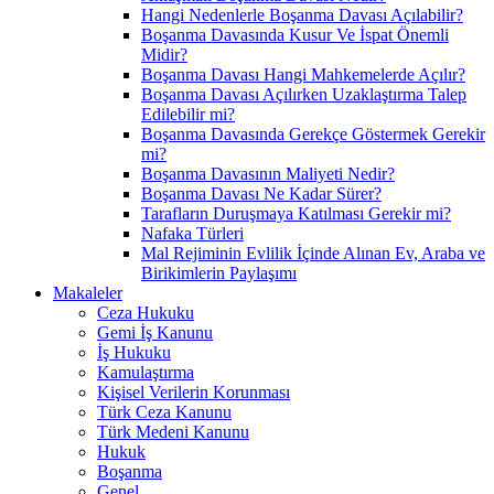
Hangi Nedenlerle Boşanma Davası Açılabilir?
Boşanma Davasında Kusur Ve İspat Önemli
Midir?
Boşanma Davası Hangi Mahkemelerde Açılır?
Boşanma Davası Açılırken Uzaklaştırma Talep
Edilebilir mi?
Boşanma Davasında Gerekçe Göstermek Gerekir
mi?
Boşanma Davasının Maliyeti Nedir?
Boşanma Davası Ne Kadar Sürer?
Tarafların Duruşmaya Katılması Gerekir mi?
Nafaka Türleri
Mal Rejiminin Evlilik İçinde Alınan Ev, Araba ve
Birikimlerin Paylaşımı
Makaleler
Ceza Hukuku
Gemi İş Kanunu
İş Hukuku
Kamulaştırma
Kişisel Verilerin Korunması
Türk Ceza Kanunu
Türk Medeni Kanunu
Hukuk
Boşanma
Genel