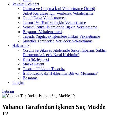
Vekalet Çeşitleri
Oturma ve Çalışma İzni Vekaletname Örneği
Şirket Kuruluşu İçin Verilecek Vekaletname
Genel Dava Vekaletnamesi
Tanıma Ve Tenfize İlişkin Vekaletname
Veraset İntikal İşlemlerine İlişkin Vekaletname
Boşanma Vekaletnamesi
Tapuda Yapılacak İşlemlere İlişkin Vekaletname
Şirketler Tarafından Verilecek Vekaletname
Haklarınız
Yorum ve Şikayet Sitelerinde Şirket İtibarına Saldırı
Durumunda İçerik Nasıl Kaldırılır?
Kira Sözleşmesi
Marka Patent
Tasarım Hakkına Tecacüz
İş Konusundaki Haklarınızı Biliyor Musunuz?
Boşanma
İletişim
İletişim
Yabancı Tarafından İşlenen Suç Madde
12