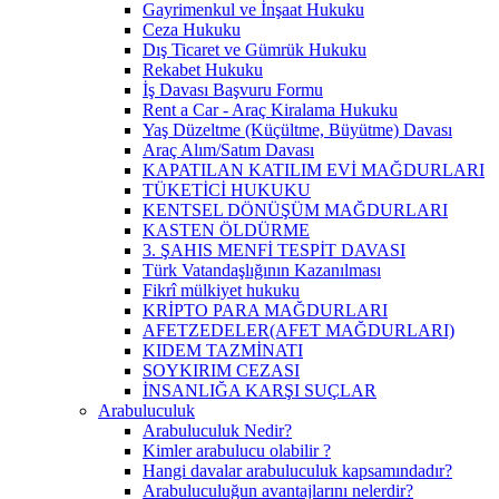
Gayrimenkul ve İnşaat Hukuku
Ceza Hukuku
Dış Ticaret ve Gümrük Hukuku
Rekabet Hukuku
İş Davası Başvuru Formu
Rent a Car - Araç Kiralama Hukuku
Yaş Düzeltme (Küçültme, Büyütme) Davası
Araç Alım/Satım Davası
KAPATILAN KATILIM EVİ MAĞDURLARI
TÜKETİCİ HUKUKU
KENTSEL DÖNÜŞÜM MAĞDURLARI
KASTEN ÖLDÜRME
3. ŞAHIS MENFİ TESPİT DAVASI
Türk Vatandaşlığının Kazanılması
Fikrî mülkiyet hukuku
KRİPTO PARA MAĞDURLARI
AFETZEDELER(AFET MAĞDURLARI)
KIDEM TAZMİNATI
SOYKIRIM CEZASI
İNSANLIĞA KARŞI SUÇLAR
Arabuluculuk
Arabuluculuk Nedir?
Kimler arabulucu olabilir ?
Hangi davalar arabuluculuk kapsamındadır?
Arabuluculuğun avantajlarını nelerdir?