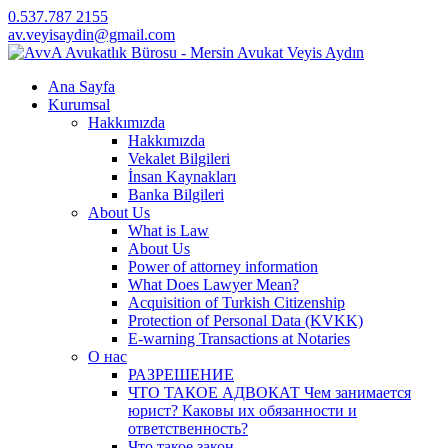
0.537.787 2155
av.veyisaydin@gmail.com
Ana Sayfa
Kurumsal
Hakkımızda
Hakkımızda
Vekalet Bilgileri
İnsan Kaynakları
Banka Bilgileri
About Us
What is Law
About Us
Power of attorney information
What Does Lawyer Mean?
Acquisition of Turkish Citizenship
Protection of Personal Data (KVKK)
E-warning Transactions at Notaries
О нас
РАЗРЕШЕНИЕ
ЧТО ТАКОЕ АДВОКАТ Чем занимается
юрист? Каковы их обязанности и
ответственность?
Что такое закон