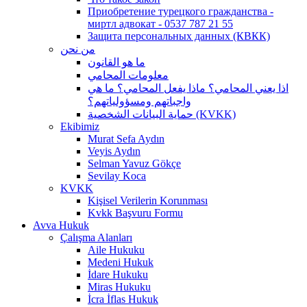
Приобретение турецкого гражданства -
миртл адвокат - 0537 787 21 55
Защита персональных данных (КВКК)
من نحن
ما هو القانون
معلومات المحامي
اذا يعني المحامي؟ ماذا يفعل المحامي؟ ما هي
واجباتهم ومسؤولياتهم؟
حماية البيانات الشخصية (KVKK)
Ekibimiz
Murat Sefa Aydın
Veyis Aydın
Selman Yavuz Gökçe
Sevilay Koca
KVKK
Kişisel Verilerin Korunması
Kvkk Başvuru Formu
Avva Hukuk
Çalışma Alanları
Aile Hukuku
Medeni Hukuk
İdare Hukuku
Miras Hukuku
İcra İflas Hukuk