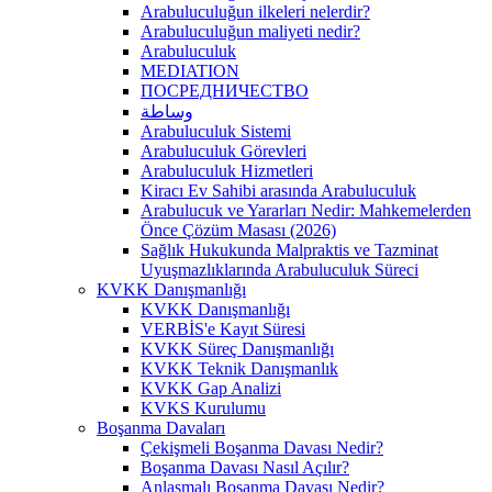
Arabuluculuğun ilkeleri nelerdir?
Arabuluculuğun maliyeti nedir?
Arabuluculuk
MEDIATION
ПОСРЕДНИЧЕСТВО
وساطة
Arabuluculuk Sistemi
Arabuluculuk Görevleri
Arabuluculuk Hizmetleri
Kiracı Ev Sahibi arasında Arabuluculuk
Arabulucuk ve Yararları Nedir: Mahkemelerden
Önce Çözüm Masası (2026)
Sağlık Hukukunda Malpraktis ve Tazminat
Uyuşmazlıklarında Arabuluculuk Süreci
KVKK Danışmanlığı
KVKK Danışmanlığı
VERBİS'e Kayıt Süresi
KVKK Süreç Danışmanlığı
KVKK Teknik Danışmanlık
KVKK Gap Analizi
KVKS Kurulumu
Boşanma Davaları
Çekişmeli Boşanma Davası Nedir?
Boşanma Davası Nasıl Açılır?
Anlaşmalı Boşanma Davası Nedir?