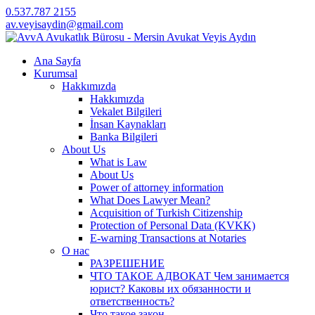
0.537.787 2155
av.veyisaydin@gmail.com
Ana Sayfa
Kurumsal
Hakkımızda
Hakkımızda
Vekalet Bilgileri
İnsan Kaynakları
Banka Bilgileri
About Us
What is Law
About Us
Power of attorney information
What Does Lawyer Mean?
Acquisition of Turkish Citizenship
Protection of Personal Data (KVKK)
E-warning Transactions at Notaries
О нас
РАЗРЕШЕНИЕ
ЧТО ТАКОЕ АДВОКАТ Чем занимается
юрист? Каковы их обязанности и
ответственность?
Что такое закон