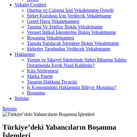
Vekalet Çeşitleri
Oturma ve Çalışma İzni Vekaletname Örneği
Şirket Kuruluşu İçin Verilecek Vekaletname
Genel Dava Vekaletnamesi
Tanıma Ve Tenfize İlişkin Vekaletname
Veraset İntikal İşlemlerine İlişkin Vekaletname
Boşanma Vekaletnamesi
Tapuda Yapılacak İşlemlere İlişkin Vekaletname
Şirketler Tarafından Verilecek Vekaletname
Haklarınız
Yorum ve Şikayet Sitelerinde Şirket İtibarına Saldırı
Durumunda İçerik Nasıl Kaldırılır?
Kira Sözleşmesi
Marka Patent
Tasarım Hakkına Tecacüz
İş Konusundaki Haklarınızı Biliyor Musunuz?
Boşanma
İletişim
İletişim
Türkiye’deki Yabancıların Boşanma
İşlemleri