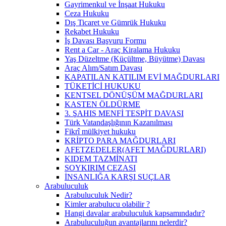
Gayrimenkul ve İnşaat Hukuku
Ceza Hukuku
Dış Ticaret ve Gümrük Hukuku
Rekabet Hukuku
İş Davası Başvuru Formu
Rent a Car - Araç Kiralama Hukuku
Yaş Düzeltme (Küçültme, Büyütme) Davası
Araç Alım/Satım Davası
KAPATILAN KATILIM EVİ MAĞDURLARI
TÜKETİCİ HUKUKU
KENTSEL DÖNÜŞÜM MAĞDURLARI
KASTEN ÖLDÜRME
3. ŞAHIS MENFİ TESPİT DAVASI
Türk Vatandaşlığının Kazanılması
Fikrî mülkiyet hukuku
KRİPTO PARA MAĞDURLARI
AFETZEDELER(AFET MAĞDURLARI)
KIDEM TAZMİNATI
SOYKIRIM CEZASI
İNSANLIĞA KARŞI SUÇLAR
Arabuluculuk
Arabuluculuk Nedir?
Kimler arabulucu olabilir ?
Hangi davalar arabuluculuk kapsamındadır?
Arabuluculuğun avantajlarını nelerdir?