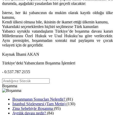
durumda, aşağıdaki yasalardan biri geçerli olacaktır:
İsterse, her iki yabancının da mukim olarak kayıtlı olduğu ülke
kanunu,
Kendi ülkesi olmasa bile, ikisinin de ikamet ettiği ülkenin kanunu,
Yukarıdaki seçeneklerden hiçbiri seçilmezse Türk kanunları
Yabancı uyruklu vatandaşların Türkiye’de boşanma davası kararı
Milletlerarası Özel Hukuk ve Usul Hukuku’na göre verilecektir.
Aynı prensipler, boşanmadan sonraki mal paylaşımı ve çocuk
velayeti için de geçerlidir.
Kaynak İlhami AKAN
Türkiye’deki Yabancıların Boşanma İşlemleri
- 0.537.787 2155
Boşanma
Boşanmanın Sonuçları Nelerdir?
(81)
İstanbul Sözleşmesi (Tam Metin)
(130)
Zina Sebebiyle Boşanma
(95)
Ayrılık davası nedir?
(84)