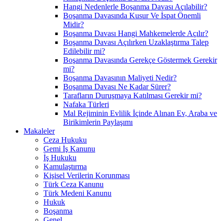
Hangi Nedenlerle Boşanma Davası Açılabilir?
Boşanma Davasında Kusur Ve İspat Önemli
Midir?
Boşanma Davası Hangi Mahkemelerde Açılır?
Boşanma Davası Açılırken Uzaklaştırma Talep
Edilebilir mi?
Boşanma Davasında Gerekçe Göstermek Gerekir
mi?
Boşanma Davasının Maliyeti Nedir?
Boşanma Davası Ne Kadar Sürer?
Tarafların Duruşmaya Katılması Gerekir mi?
Nafaka Türleri
Mal Rejiminin Evlilik İçinde Alınan Ev, Araba ve
Birikimlerin Paylaşımı
Makaleler
Ceza Hukuku
Gemi İş Kanunu
İş Hukuku
Kamulaştırma
Kişisel Verilerin Korunması
Türk Ceza Kanunu
Türk Medeni Kanunu
Hukuk
Boşanma
Genel