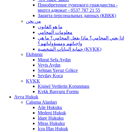
Приобретение турецкого гражданства -
миртл адвокат - 0537 787 21 55
Защита персональных данных (КВКК)
من نحن
ما هو القانون
معلومات المحامي
اذا يعني المحامي؟ ماذا يفعل المحامي؟ ما هي
واجباتهم ومسؤولياتهم؟
حماية البيانات الشخصية (KVKK)
Ekibimiz
Murat Sefa Aydın
Veyis Aydın
Selman Yavuz Gökçe
Sevilay Koca
KVKK
Kişisel Verilerin Korunması
Kvkk Başvuru Formu
Avva Hukuk
Çalışma Alanları
Aile Hukuku
Medeni Hukuk
İdare Hukuku
Miras Hukuku
İcra İflas Hukuk