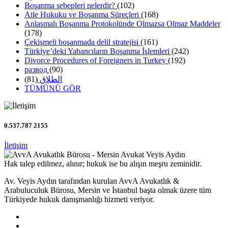
Boşanma sebepleri nelerdir?
(102)
Aile Hukuku ve Boşanma Süreçleri
(168)
Anlaşmalı Boşanma Protokolünde Olmazsa Olmaz Maddeler
(178)
Çekişmeli boşanmada delil stratejisi
(161)
Türkiye’deki Yabancıların Boşanma İşlemleri
(242)
Divorce Procedures of Foreigners in Turkey
(192)
развод
(90)
(81)
الطلاق
TÜMÜNÜ GÖR
0.537.787 2155
İletişim
Hak talep edilmez, alınır; hukuk ise bu alışın meşru zeminidir.
Av. Veyis Aydın tarafından kurulan AvvA Avukatlık &
Arabuluculuk Bürosu, Mersin ve İstanbul başta olmak üzere tüm
Türkiyede hukuk danışmanlığı hizmeti veriyor.