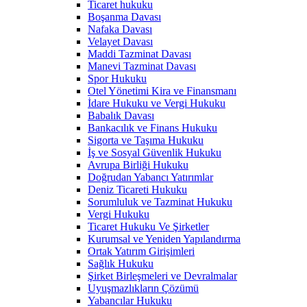
Ticaret hukuku
Boşanma Davası
Nafaka Davası
Velayet Davası
Maddi Tazminat Davası
Manevi Tazminat Davası
Spor Hukuku
Otel Yönetimi Kira ve Finansmanı
İdare Hukuku ve Vergi Hukuku
Babalık Davası
Bankacılık ve Finans Hukuku
Sigorta ve Taşıma Hukuku
İş ve Sosyal Güvenlik Hukuku
Avrupa Birliği Hukuku
Doğrudan Yabancı Yatırımlar
Deniz Ticareti Hukuku
Sorumluluk ve Tazminat Hukuku
Vergi Hukuku
Ticaret Hukuku Ve Şirketler
Kurumsal ve Yeniden Yapılandırma
Ortak Yatırım Girişimleri
Sağlık Hukuku
Şirket Birleşmeleri ve Devralmalar
Uyuşmazlıkların Çözümü
Yabancılar Hukuku