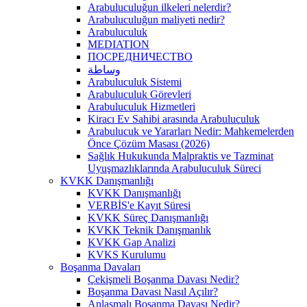
Arabuluculuğun ilkeleri nelerdir?
Arabuluculuğun maliyeti nedir?
Arabuluculuk
MEDIATION
ПОСРЕДНИЧЕСТВО
وساطة
Arabuluculuk Sistemi
Arabuluculuk Görevleri
Arabuluculuk Hizmetleri
Kiracı Ev Sahibi arasında Arabuluculuk
Arabulucuk ve Yararları Nedir: Mahkemelerden
Önce Çözüm Masası (2026)
Sağlık Hukukunda Malpraktis ve Tazminat
Uyuşmazlıklarında Arabuluculuk Süreci
KVKK Danışmanlığı
KVKK Danışmanlığı
VERBİS'e Kayıt Süresi
KVKK Süreç Danışmanlığı
KVKK Teknik Danışmanlık
KVKK Gap Analizi
KVKS Kurulumu
Boşanma Davaları
Çekişmeli Boşanma Davası Nedir?
Boşanma Davası Nasıl Açılır?
Anlaşmalı Boşanma Davası Nedir?