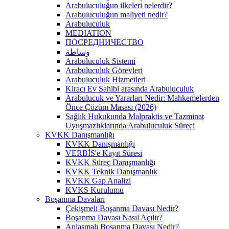
Arabuluculuğun ilkeleri nelerdir?
Arabuluculuğun maliyeti nedir?
Arabuluculuk
MEDIATION
ПОСРЕДНИЧЕСТВО
وساطة
Arabuluculuk Sistemi
Arabuluculuk Görevleri
Arabuluculuk Hizmetleri
Kiracı Ev Sahibi arasında Arabuluculuk
Arabulucuk ve Yararları Nedir: Mahkemelerden
Önce Çözüm Masası (2026)
Sağlık Hukukunda Malpraktis ve Tazminat
Uyuşmazlıklarında Arabuluculuk Süreci
KVKK Danışmanlığı
KVKK Danışmanlığı
VERBİS'e Kayıt Süresi
KVKK Süreç Danışmanlığı
KVKK Teknik Danışmanlık
KVKK Gap Analizi
KVKS Kurulumu
Boşanma Davaları
Çekişmeli Boşanma Davası Nedir?
Boşanma Davası Nasıl Açılır?
Anlaşmalı Boşanma Davası Nedir?