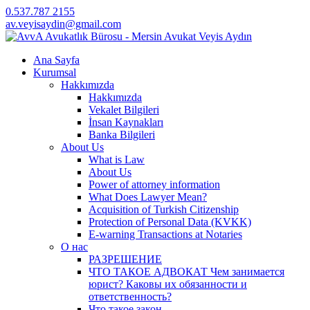
0.537.787 2155
av.veyisaydin@gmail.com
Ana Sayfa
Kurumsal
Hakkımızda
Hakkımızda
Vekalet Bilgileri
İnsan Kaynakları
Banka Bilgileri
About Us
What is Law
About Us
Power of attorney information
What Does Lawyer Mean?
Acquisition of Turkish Citizenship
Protection of Personal Data (KVKK)
E-warning Transactions at Notaries
О нас
РАЗРЕШЕНИЕ
ЧТО ТАКОЕ АДВОКАТ Чем занимается
юрист? Каковы их обязанности и
ответственность?
Что такое закон