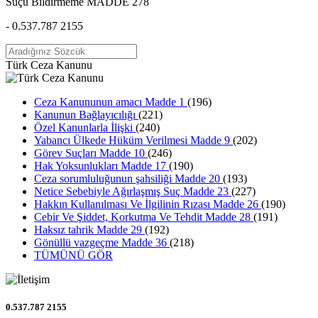
Suçu Bildirmeme MADDE 278
- 0.537.787 2155
Türk Ceza Kanunu
Ceza Kanununun amacı Madde 1
(196)
Kanunun Bağlayıcılığı
(221)
Özel Kanunlarla İlişki
(240)
Yabancı Ülkede Hüküm Verilmesi Madde 9
(202)
Görev Suçları Madde 10
(246)
Hak Yoksunlukları Madde 17
(190)
Ceza sorumluluğunun şahsiliği Madde 20
(193)
Netice Sebebiyle Ağırlaşmış Suç Madde 23
(227)
Hakkın Kullanılması Ve İlgilinin Rızası Madde 26
(190)
Cebir Ve Şiddet, Korkutma Ve Tehdit Madde 28
(191)
Haksız tahrik Madde 29
(192)
Gönüllü vazgeçme Madde 36
(218)
TÜMÜNÜ GÖR
0.537.787 2155