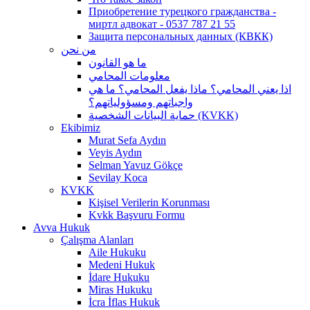
Приобретение турецкого гражданства -
миртл адвокат - 0537 787 21 55
Защита персональных данных (КВКК)
من نحن
ما هو القانون
معلومات المحامي
اذا يعني المحامي؟ ماذا يفعل المحامي؟ ما هي
واجباتهم ومسؤولياتهم؟
حماية البيانات الشخصية (KVKK)
Ekibimiz
Murat Sefa Aydın
Veyis Aydın
Selman Yavuz Gökçe
Sevilay Koca
KVKK
Kişisel Verilerin Korunması
Kvkk Başvuru Formu
Avva Hukuk
Çalışma Alanları
Aile Hukuku
Medeni Hukuk
İdare Hukuku
Miras Hukuku
İcra İflas Hukuk