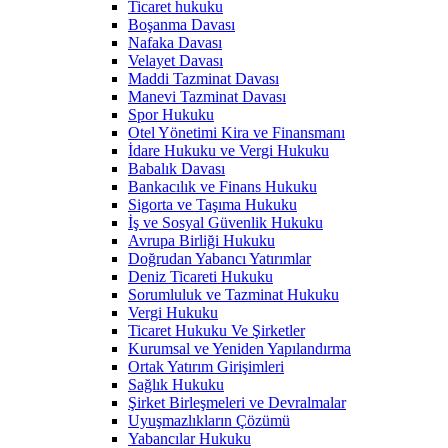
Ticaret hukuku
Boşanma Davası
Nafaka Davası
Velayet Davası
Maddi Tazminat Davası
Manevi Tazminat Davası
Spor Hukuku
Otel Yönetimi Kira ve Finansmanı
İdare Hukuku ve Vergi Hukuku
Babalık Davası
Bankacılık ve Finans Hukuku
Sigorta ve Taşıma Hukuku
İş ve Sosyal Güvenlik Hukuku
Avrupa Birliği Hukuku
Doğrudan Yabancı Yatırımlar
Deniz Ticareti Hukuku
Sorumluluk ve Tazminat Hukuku
Vergi Hukuku
Ticaret Hukuku Ve Şirketler
Kurumsal ve Yeniden Yapılandırma
Ortak Yatırım Girişimleri
Sağlık Hukuku
Şirket Birleşmeleri ve Devralmalar
Uyuşmazlıkların Çözümü
Yabancılar Hukuku