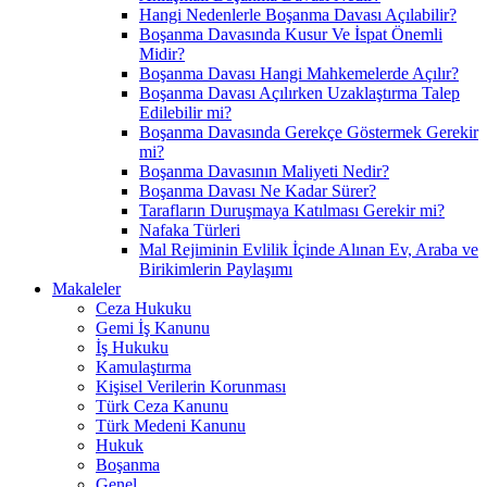
Hangi Nedenlerle Boşanma Davası Açılabilir?
Boşanma Davasında Kusur Ve İspat Önemli
Midir?
Boşanma Davası Hangi Mahkemelerde Açılır?
Boşanma Davası Açılırken Uzaklaştırma Talep
Edilebilir mi?
Boşanma Davasında Gerekçe Göstermek Gerekir
mi?
Boşanma Davasının Maliyeti Nedir?
Boşanma Davası Ne Kadar Sürer?
Tarafların Duruşmaya Katılması Gerekir mi?
Nafaka Türleri
Mal Rejiminin Evlilik İçinde Alınan Ev, Araba ve
Birikimlerin Paylaşımı
Makaleler
Ceza Hukuku
Gemi İş Kanunu
İş Hukuku
Kamulaştırma
Kişisel Verilerin Korunması
Türk Ceza Kanunu
Türk Medeni Kanunu
Hukuk
Boşanma
Genel