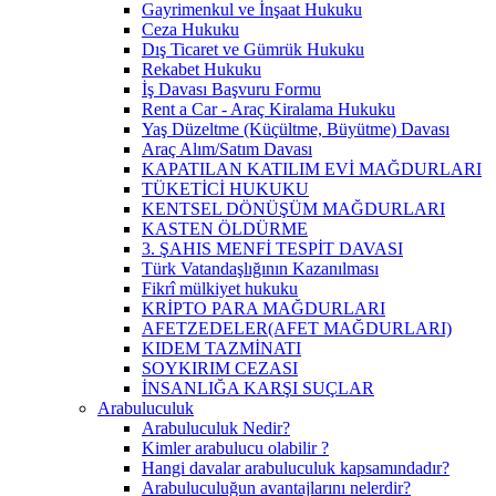
Gayrimenkul ve İnşaat Hukuku
Ceza Hukuku
Dış Ticaret ve Gümrük Hukuku
Rekabet Hukuku
İş Davası Başvuru Formu
Rent a Car - Araç Kiralama Hukuku
Yaş Düzeltme (Küçültme, Büyütme) Davası
Araç Alım/Satım Davası
KAPATILAN KATILIM EVİ MAĞDURLARI
TÜKETİCİ HUKUKU
KENTSEL DÖNÜŞÜM MAĞDURLARI
KASTEN ÖLDÜRME
3. ŞAHIS MENFİ TESPİT DAVASI
Türk Vatandaşlığının Kazanılması
Fikrî mülkiyet hukuku
KRİPTO PARA MAĞDURLARI
AFETZEDELER(AFET MAĞDURLARI)
KIDEM TAZMİNATI
SOYKIRIM CEZASI
İNSANLIĞA KARŞI SUÇLAR
Arabuluculuk
Arabuluculuk Nedir?
Kimler arabulucu olabilir ?
Hangi davalar arabuluculuk kapsamındadır?
Arabuluculuğun avantajlarını nelerdir?