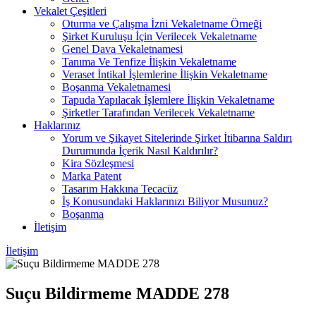
Vekalet Çeşitleri
Oturma ve Çalışma İzni Vekaletname Örneği
Şirket Kuruluşu İçin Verilecek Vekaletname
Genel Dava Vekaletnamesi
Tanıma Ve Tenfize İlişkin Vekaletname
Veraset İntikal İşlemlerine İlişkin Vekaletname
Boşanma Vekaletnamesi
Tapuda Yapılacak İşlemlere İlişkin Vekaletname
Şirketler Tarafından Verilecek Vekaletname
Haklarınız
Yorum ve Şikayet Sitelerinde Şirket İtibarına Saldırı
Durumunda İçerik Nasıl Kaldırılır?
Kira Sözleşmesi
Marka Patent
Tasarım Hakkına Tecacüz
İş Konusundaki Haklarınızı Biliyor Musunuz?
Boşanma
İletişim
İletişim
Suçu Bildirmeme MADDE 278