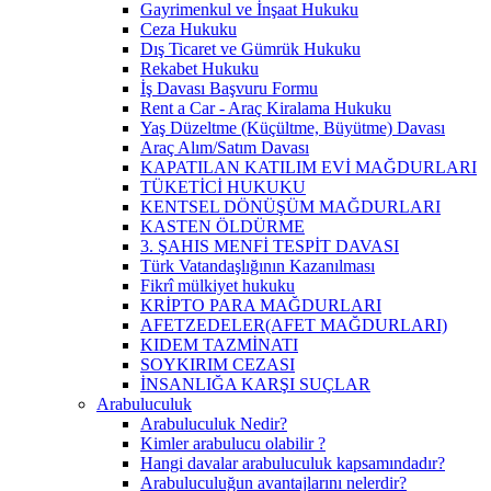
Gayrimenkul ve İnşaat Hukuku
Ceza Hukuku
Dış Ticaret ve Gümrük Hukuku
Rekabet Hukuku
İş Davası Başvuru Formu
Rent a Car - Araç Kiralama Hukuku
Yaş Düzeltme (Küçültme, Büyütme) Davası
Araç Alım/Satım Davası
KAPATILAN KATILIM EVİ MAĞDURLARI
TÜKETİCİ HUKUKU
KENTSEL DÖNÜŞÜM MAĞDURLARI
KASTEN ÖLDÜRME
3. ŞAHIS MENFİ TESPİT DAVASI
Türk Vatandaşlığının Kazanılması
Fikrî mülkiyet hukuku
KRİPTO PARA MAĞDURLARI
AFETZEDELER(AFET MAĞDURLARI)
KIDEM TAZMİNATI
SOYKIRIM CEZASI
İNSANLIĞA KARŞI SUÇLAR
Arabuluculuk
Arabuluculuk Nedir?
Kimler arabulucu olabilir ?
Hangi davalar arabuluculuk kapsamındadır?
Arabuluculuğun avantajlarını nelerdir?