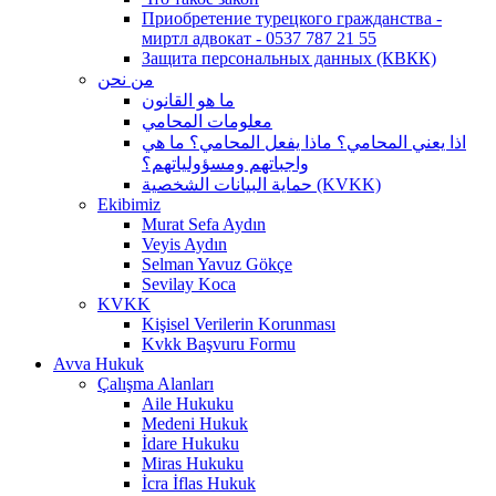
Приобретение турецкого гражданства -
миртл адвокат - 0537 787 21 55
Защита персональных данных (КВКК)
من نحن
ما هو القانون
معلومات المحامي
اذا يعني المحامي؟ ماذا يفعل المحامي؟ ما هي
واجباتهم ومسؤولياتهم؟
حماية البيانات الشخصية (KVKK)
Ekibimiz
Murat Sefa Aydın
Veyis Aydın
Selman Yavuz Gökçe
Sevilay Koca
KVKK
Kişisel Verilerin Korunması
Kvkk Başvuru Formu
Avva Hukuk
Çalışma Alanları
Aile Hukuku
Medeni Hukuk
İdare Hukuku
Miras Hukuku
İcra İflas Hukuk