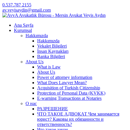
0.537.787 2155
av.veyisaydin@gmail.com
Ana Sayfa
Kurumsal
Hakkımızda
Hakkımızda
Vekalet Bilgileri
İnsan Kaynakları
Banka Bilgileri
About Us
What is Law
About Us
Power of attorney information
What Does Lawyer Mean?
Acquisition of Turkish Citizenship
Protection of Personal Data (KVKK)
E-warning Transactions at Notaries
О нас
РАЗРЕШЕНИЕ
ЧТО ТАКОЕ АДВОКАТ Чем занимается
юрист? Каковы их обязанности и
ответственность?
Что такое закон