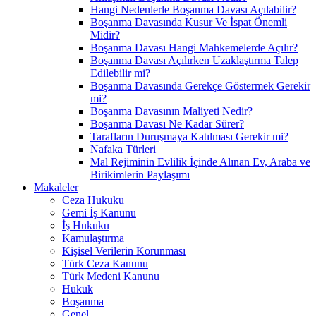
Hangi Nedenlerle Boşanma Davası Açılabilir?
Boşanma Davasında Kusur Ve İspat Önemli
Midir?
Boşanma Davası Hangi Mahkemelerde Açılır?
Boşanma Davası Açılırken Uzaklaştırma Talep
Edilebilir mi?
Boşanma Davasında Gerekçe Göstermek Gerekir
mi?
Boşanma Davasının Maliyeti Nedir?
Boşanma Davası Ne Kadar Sürer?
Tarafların Duruşmaya Katılması Gerekir mi?
Nafaka Türleri
Mal Rejiminin Evlilik İçinde Alınan Ev, Araba ve
Birikimlerin Paylaşımı
Makaleler
Ceza Hukuku
Gemi İş Kanunu
İş Hukuku
Kamulaştırma
Kişisel Verilerin Korunması
Türk Ceza Kanunu
Türk Medeni Kanunu
Hukuk
Boşanma
Genel