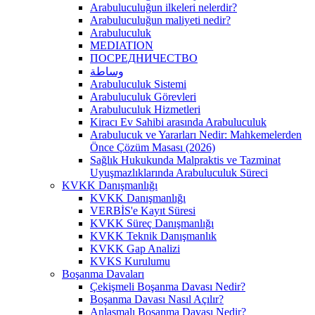
Arabuluculuğun ilkeleri nelerdir?
Arabuluculuğun maliyeti nedir?
Arabuluculuk
MEDIATION
ПОСРЕДНИЧЕСТВО
وساطة
Arabuluculuk Sistemi
Arabuluculuk Görevleri
Arabuluculuk Hizmetleri
Kiracı Ev Sahibi arasında Arabuluculuk
Arabulucuk ve Yararları Nedir: Mahkemelerden
Önce Çözüm Masası (2026)
Sağlık Hukukunda Malpraktis ve Tazminat
Uyuşmazlıklarında Arabuluculuk Süreci
KVKK Danışmanlığı
KVKK Danışmanlığı
VERBİS'e Kayıt Süresi
KVKK Süreç Danışmanlığı
KVKK Teknik Danışmanlık
KVKK Gap Analizi
KVKS Kurulumu
Boşanma Davaları
Çekişmeli Boşanma Davası Nedir?
Boşanma Davası Nasıl Açılır?
Anlaşmalı Boşanma Davası Nedir?