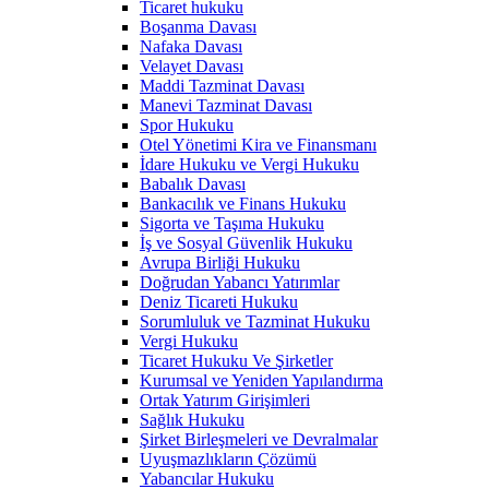
Ticaret hukuku
Boşanma Davası
Nafaka Davası
Velayet Davası
Maddi Tazminat Davası
Manevi Tazminat Davası
Spor Hukuku
Otel Yönetimi Kira ve Finansmanı
İdare Hukuku ve Vergi Hukuku
Babalık Davası
Bankacılık ve Finans Hukuku
Sigorta ve Taşıma Hukuku
İş ve Sosyal Güvenlik Hukuku
Avrupa Birliği Hukuku
Doğrudan Yabancı Yatırımlar
Deniz Ticareti Hukuku
Sorumluluk ve Tazminat Hukuku
Vergi Hukuku
Ticaret Hukuku Ve Şirketler
Kurumsal ve Yeniden Yapılandırma
Ortak Yatırım Girişimleri
Sağlık Hukuku
Şirket Birleşmeleri ve Devralmalar
Uyuşmazlıkların Çözümü
Yabancılar Hukuku