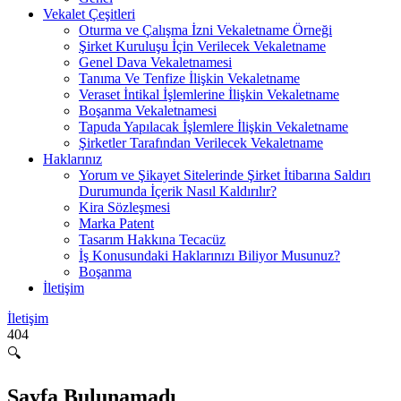
Vekalet Çeşitleri
Oturma ve Çalışma İzni Vekaletname Örneği
Şirket Kuruluşu İçin Verilecek Vekaletname
Genel Dava Vekaletnamesi
Tanıma Ve Tenfize İlişkin Vekaletname
Veraset İntikal İşlemlerine İlişkin Vekaletname
Boşanma Vekaletnamesi
Tapuda Yapılacak İşlemlere İlişkin Vekaletname
Şirketler Tarafından Verilecek Vekaletname
Haklarınız
Yorum ve Şikayet Sitelerinde Şirket İtibarına Saldırı
Durumunda İçerik Nasıl Kaldırılır?
Kira Sözleşmesi
Marka Patent
Tasarım Hakkına Tecacüz
İş Konusundaki Haklarınızı Biliyor Musunuz?
Boşanma
İletişim
İletişim
404
🔍
Sayfa Bulunamadı