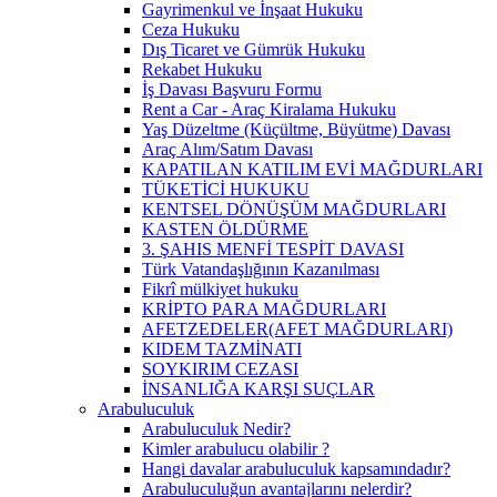
Gayrimenkul ve İnşaat Hukuku
Ceza Hukuku
Dış Ticaret ve Gümrük Hukuku
Rekabet Hukuku
İş Davası Başvuru Formu
Rent a Car - Araç Kiralama Hukuku
Yaş Düzeltme (Küçültme, Büyütme) Davası
Araç Alım/Satım Davası
KAPATILAN KATILIM EVİ MAĞDURLARI
TÜKETİCİ HUKUKU
KENTSEL DÖNÜŞÜM MAĞDURLARI
KASTEN ÖLDÜRME
3. ŞAHIS MENFİ TESPİT DAVASI
Türk Vatandaşlığının Kazanılması
Fikrî mülkiyet hukuku
KRİPTO PARA MAĞDURLARI
AFETZEDELER(AFET MAĞDURLARI)
KIDEM TAZMİNATI
SOYKIRIM CEZASI
İNSANLIĞA KARŞI SUÇLAR
Arabuluculuk
Arabuluculuk Nedir?
Kimler arabulucu olabilir ?
Hangi davalar arabuluculuk kapsamındadır?
Arabuluculuğun avantajlarını nelerdir?