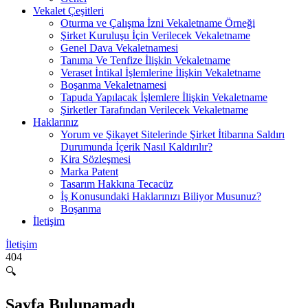
Vekalet Çeşitleri
Oturma ve Çalışma İzni Vekaletname Örneği
Şirket Kuruluşu İçin Verilecek Vekaletname
Genel Dava Vekaletnamesi
Tanıma Ve Tenfize İlişkin Vekaletname
Veraset İntikal İşlemlerine İlişkin Vekaletname
Boşanma Vekaletnamesi
Tapuda Yapılacak İşlemlere İlişkin Vekaletname
Şirketler Tarafından Verilecek Vekaletname
Haklarınız
Yorum ve Şikayet Sitelerinde Şirket İtibarına Saldırı
Durumunda İçerik Nasıl Kaldırılır?
Kira Sözleşmesi
Marka Patent
Tasarım Hakkına Tecacüz
İş Konusundaki Haklarınızı Biliyor Musunuz?
Boşanma
İletişim
İletişim
404
🔍
Sayfa Bulunamadı