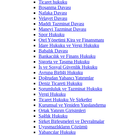
Ticaret hukuku
Boşanma Davası
Nafaka Davası
Velayet Davası
Maddi Tazminat Davası
Manevi Tazminat Davası
Spor Hukuku
Otel Yönetimi Kira ve Finansmanı
İdare Hukuku ve Vergi Hukuku
Babalık Davası
Bankacılık ve Finans Hukuku
Sigorta ve Taşıma Hukuku
İş ve Sosyal Güvenlik Hukuku
Avrupa Birliği Hukuku
Doğrudan Yabancı Yatırımlar
Deniz Ticareti Hukuku
Sorumluluk ve Tazminat Hukuku
Vergi Hukuku
Ticaret Hukuku Ve Şirketler
Kurumsal ve Yeniden Yapılandırma
Ortak Yatırım Girişimleri
Sağlık Hukuku
Şirket Birleşmeleri ve Devralmalar
Uyuşmazlıkların Çözümü
Yabancılar Hukuku