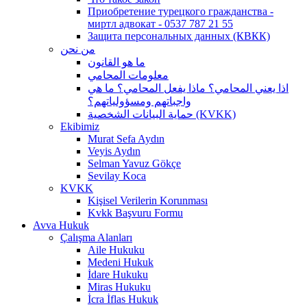
Приобретение турецкого гражданства -
миртл адвокат - 0537 787 21 55
Защита персональных данных (КВКК)
من نحن
ما هو القانون
معلومات المحامي
اذا يعني المحامي؟ ماذا يفعل المحامي؟ ما هي
واجباتهم ومسؤولياتهم؟
حماية البيانات الشخصية (KVKK)
Ekibimiz
Murat Sefa Aydın
Veyis Aydın
Selman Yavuz Gökçe
Sevilay Koca
KVKK
Kişisel Verilerin Korunması
Kvkk Başvuru Formu
Avva Hukuk
Çalışma Alanları
Aile Hukuku
Medeni Hukuk
İdare Hukuku
Miras Hukuku
İcra İflas Hukuk