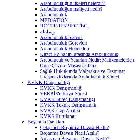
Arabuluculuğun ilkeleri nelerdir?
Arabuluculuğun maliyeti nedir?
Arabuluculuk
MEDIATION
ПОСРЕДНИЧЕСТВО
وساطة
Arabuluculuk Sistemi
Arabuluculuk Görevleri
Arabuluculuk Hizmetleri
Kiracı Ev Sahibi arasında Arabuluculuk
Arabulucuk ve Yararları Nedir: Mahkemelerden
Önce Çözüm Masası (2026)
Sağlık Hukukunda Malpraktis ve Tazminat
Uyuşmazlıklarında Arabuluculuk Süreci
KVKK Danışmanlığı
KVKK Danışmanlığı
VERBİS'e Kayıt Süresi
KVKK Süreç Danışmanlığı
KVKK Teknik Danışmanlık
KVKK Gap Analizi
KVKS Kurulumu
Boşanma Davaları
Çekişmeli Boşanma Davası Nedir?
Boşanma Davası Nasıl Açılır?
Anlaşmalı Boşanma Davası Nedir?