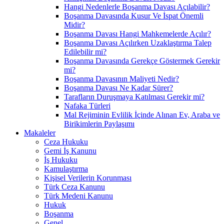
Hangi Nedenlerle Boşanma Davası Açılabilir?
Boşanma Davasında Kusur Ve İspat Önemli
Midir?
Boşanma Davası Hangi Mahkemelerde Açılır?
Boşanma Davası Açılırken Uzaklaştırma Talep
Edilebilir mi?
Boşanma Davasında Gerekçe Göstermek Gerekir
mi?
Boşanma Davasının Maliyeti Nedir?
Boşanma Davası Ne Kadar Sürer?
Tarafların Duruşmaya Katılması Gerekir mi?
Nafaka Türleri
Mal Rejiminin Evlilik İçinde Alınan Ev, Araba ve
Birikimlerin Paylaşımı
Makaleler
Ceza Hukuku
Gemi İş Kanunu
İş Hukuku
Kamulaştırma
Kişisel Verilerin Korunması
Türk Ceza Kanunu
Türk Medeni Kanunu
Hukuk
Boşanma
Genel