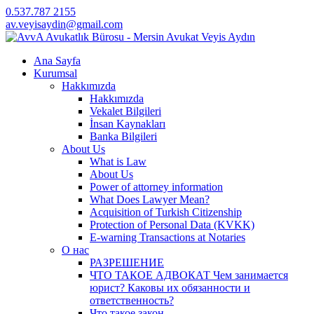
0.537.787 2155
av.veyisaydin@gmail.com
Ana Sayfa
Kurumsal
Hakkımızda
Hakkımızda
Vekalet Bilgileri
İnsan Kaynakları
Banka Bilgileri
About Us
What is Law
About Us
Power of attorney information
What Does Lawyer Mean?
Acquisition of Turkish Citizenship
Protection of Personal Data (KVKK)
E-warning Transactions at Notaries
О нас
РАЗРЕШЕНИЕ
ЧТО ТАКОЕ АДВОКАТ Чем занимается
юрист? Каковы их обязанности и
ответственность?
Что такое закон