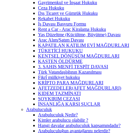
Gayrimenkul ve İnşaat Hukuku
Ceza Hukuku
Dış Ticaret ve Gümrük Hukuku
Rekabet Hukuku
İş Davası Başvuru Formu
Rent a Car - Araç Kiralama Hukuku
Yaş Düzeltme (Küçültme, Büyütme) Davası
Araç Alım/Satım Davası
KAPATILAN KATILIM EVİ MAĞDURLARI
TÜKETİCİ HUKUKU
KENTSEL DÖNÜŞÜM MAĞDURLARI
KASTEN ÖLDÜRME
3. ŞAHIS MENFİ TESPİT DAVASI
Türk Vatandaşlığının Kazanılması
Fikrî mülkiyet hukuku
KRİPTO PARA MAĞDURLARI
AFETZEDELER(AFET MAĞDURLARI)
KIDEM TAZMİNATI
SOYKIRIM CEZASI
İNSANLIĞA KARŞI SUÇLAR
Arabuluculuk
Arabuluculuk Nedir?
Kimler arabulucu olabilir ?
Hangi davalar arabuluculuk kapsamındadır?
Arabuluculuğun avantajlarını nelerdir?