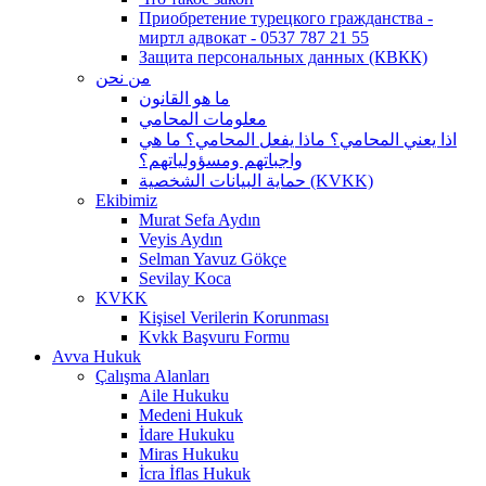
Приобретение турецкого гражданства -
миртл адвокат - 0537 787 21 55
Защита персональных данных (КВКК)
من نحن
ما هو القانون
معلومات المحامي
اذا يعني المحامي؟ ماذا يفعل المحامي؟ ما هي
واجباتهم ومسؤولياتهم؟
حماية البيانات الشخصية (KVKK)
Ekibimiz
Murat Sefa Aydın
Veyis Aydın
Selman Yavuz Gökçe
Sevilay Koca
KVKK
Kişisel Verilerin Korunması
Kvkk Başvuru Formu
Avva Hukuk
Çalışma Alanları
Aile Hukuku
Medeni Hukuk
İdare Hukuku
Miras Hukuku
İcra İflas Hukuk