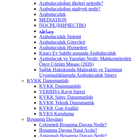
Arabuluculuğun ilkeleri nelerdir?
Arabuluculuğun maliyeti nedir?
Arabuluculuk
MEDIATION
ПОСРЕДНИЧЕСТВО
وساطة
Arabuluculuk Sistemi
Arabuluculuk Görevleri
Arabuluculuk Hizmetleri
Kiracı Ev Sahibi arasında Arabuluculuk
Arabulucuk ve Yararları Nedir: Mahkemelerden
Önce Çözüm Masası (2026)
Sağlık Hukukunda Malpraktis ve Tazminat
Uyuşmazlıklarında Arabuluculuk Süreci
KVKK Danışmanlığı
KVKK Danışmanlığı
VERBİS'e Kayıt Süresi
KVKK Süreç Danışmanlığı
KVKK Teknik Danışmanlık
KVKK Gap Analizi
KVKS Kurulumu
Boşanma Davaları
Çekişmeli Boşanma Davası Nedir?
Boşanma Davası Nasıl Açılır?
Anlaşmalı Boşanma Davası Nedir?