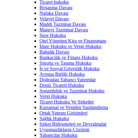
Ticaret hukuku
Boşanma Davası
Nafaka Davası
Velayet Davası
Maddi Tazminat Davası
Manevi Tazminat Davası
Spor Hukuku
Otel Yönetimi Kira ve Finansmanı
İdare Hukuku ve Vergi Hukuku
Babalık Davası
Bankacılık ve Finans Hukuku
Sigorta ve Taşıma Hukuku
İş ve Sosyal Güvenlik Hukuku
Avrupa Birliği Hukuku
Doğrudan Yabancı Yatırımlar
Deniz Ticareti Hukuku
Sorumluluk ve Tazminat Hukuku
Vergi Hukuku
Ticaret Hukuku Ve Şirketler
Kurumsal ve Yeniden Yapılandırma
Ortak Yatırım Girişimleri
Sağlık Hukuku
Şirket Birleşmeleri ve Devralmalar
Uyuşmazlıkların Çözümü
Yabancılar Hukuku