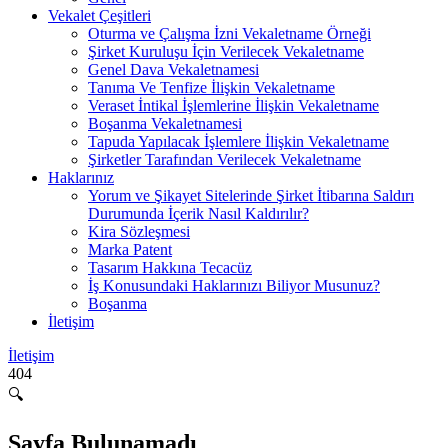
Vekalet Çeşitleri
Oturma ve Çalışma İzni Vekaletname Örneği
Şirket Kuruluşu İçin Verilecek Vekaletname
Genel Dava Vekaletnamesi
Tanıma Ve Tenfize İlişkin Vekaletname
Veraset İntikal İşlemlerine İlişkin Vekaletname
Boşanma Vekaletnamesi
Tapuda Yapılacak İşlemlere İlişkin Vekaletname
Şirketler Tarafından Verilecek Vekaletname
Haklarınız
Yorum ve Şikayet Sitelerinde Şirket İtibarına Saldırı
Durumunda İçerik Nasıl Kaldırılır?
Kira Sözleşmesi
Marka Patent
Tasarım Hakkına Tecacüz
İş Konusundaki Haklarınızı Biliyor Musunuz?
Boşanma
İletişim
İletişim
404
🔍
Sayfa Bulunamadı