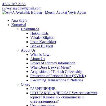
0.537.787 2155
av.veyisaydin@gmail.com
Ana Sayfa
Kurumsal
Hakkımızda
Hakkımızda
Vekalet Bilgileri
İnsan Kaynakları
Banka Bilgileri
About Us
What is Law
About Us
Power of attorney information
What Does Lawyer Mean?
Acquisition of Turkish Citizenship
Protection of Personal Data (KVKK)
E-warning Transactions at Notaries
О нас
РАЗРЕШЕНИЕ
ЧТО ТАКОЕ АДВОКАТ Чем занимается
юрист? Каковы их обязанности и
ответственность?
Что такое закон