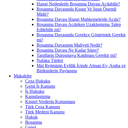
Hangi Nedenlerle Boşanma Davası Açılabilir?
Boşanma Davasında Kusur Ve İspat Önemli
Midir?
Boşanma Davası Hangi Mahkemelerde Açılır?
Boşanma Davası Açılırken Uzaklaştırma Talep
Edilebilir mi?
Boşanma Davasında Gerekçe Göstermek Gerekir
mi?
Boşanma Davasının Maliyeti Nedir?
Boşanma Davası Ne Kadar Sürer?
Tarafların Duruşmaya Katılması Gerekir mi?
Nafaka Türleri
Mal Rejiminin Evlilik İçinde Alınan Ev, Araba ve
Birikimlerin Paylaşımı
Makaleler
Ceza Hukuku
Gemi İş Kanunu
İş Hukuku
Kamulaştırma
Kişisel Verilerin Korunması
Türk Ceza Kanunu
Türk Medeni Kanunu
Hukuk
Boşanma
Genel