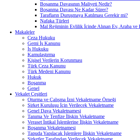
Boşanma Davasının Maliyeti Nedir?
Boşanma Davası Ne Kadar Sürer?
Tarafların Duruşmaya Katılması Gerekir mi?
Nafaka Türleri
Mal Rejiminin Evlilik İçinde Alınan Ev, Araba ve 
Makaleler
Ceza Hukuku
Gemi İş Kanunu
İş Hukuku
Kamulaştırma
Kişisel Verilerin Korunması
Türk Ceza Kanunu
Türk Medeni Kanunu
Hukuk
Boşanma
Genel
Vekalet Çeşitleri
Oturma ve Çalışma İzni Vekaletname Örneği
Şirket Kuruluşu İçin Verilecek Vekaletname
Genel Dava Vekaletnamesi
Tanıma Ve Tenfize İlişkin Vekaletname
Veraset İntikal İşlemlerine İlişkin Vekaletname
Boşanma Vekaletnamesi
Tapuda Yapılacak İşlemlere İlişkin Vekaletname
Şirketler Tarafından Verilecek Vekaletname