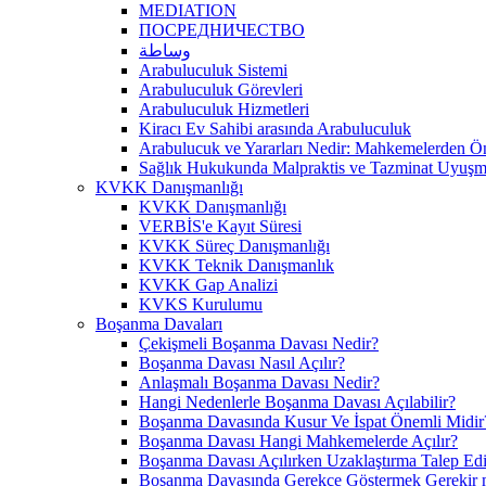
MEDIATION
ПОСРЕДНИЧЕСТВО
وساطة
Arabuluculuk Sistemi
Arabuluculuk Görevleri
Arabuluculuk Hizmetleri
Kiracı Ev Sahibi arasında Arabuluculuk
Arabulucuk ve Yararları Nedir: Mahkemelerden 
Sağlık Hukukunda Malpraktis ve Tazminat Uyuşma
KVKK Danışmanlığı
KVKK Danışmanlığı
VERBİS'e Kayıt Süresi
KVKK Süreç Danışmanlığı
KVKK Teknik Danışmanlık
KVKK Gap Analizi
KVKS Kurulumu
Boşanma Davaları
Çekişmeli Boşanma Davası Nedir?
Boşanma Davası Nasıl Açılır?
Anlaşmalı Boşanma Davası Nedir?
Hangi Nedenlerle Boşanma Davası Açılabilir?
Boşanma Davasında Kusur Ve İspat Önemli Midir
Boşanma Davası Hangi Mahkemelerde Açılır?
Boşanma Davası Açılırken Uzaklaştırma Talep Edil
Boşanma Davasında Gerekçe Göstermek Gerekir 