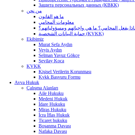
Защита персональных данных (КВКК)
من نحن
ما هو القانون
معلومات المحامي
اذا يفعل المحامي؟ ما هي واجباتهم ومسؤولياتهم؟
حماية البيانات الشخصية (KVKK)
Ekibimiz
Murat Sefa Aydın
Veyis Aydın
Selman Yavuz Gökçe
Sevilay Koca
KVKK
Kişisel Verilerin Korunması
Kvkk Başvuru Formu
Avva Hukuk
Çalışma Alanları
Aile Hukuku
Medeni Hukuk
İdare Hukuku
Miras Hukuku
İcra İflas Hukuk
Ticaret hukuku
Boşanma Davası
Nafaka Davası