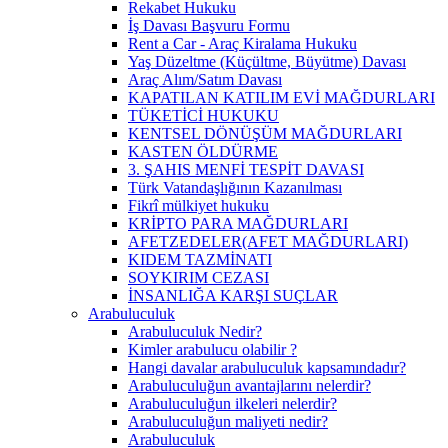
Rekabet Hukuku
İş Davası Başvuru Formu
Rent a Car - Araç Kiralama Hukuku
Yaş Düzeltme (Küçültme, Büyütme) Davası
Araç Alım/Satım Davası
KAPATILAN KATILIM EVİ MAĞDURLARI
TÜKETİCİ HUKUKU
KENTSEL DÖNÜŞÜM MAĞDURLARI
KASTEN ÖLDÜRME
3. ŞAHIS MENFİ TESPİT DAVASI
Türk Vatandaşlığının Kazanılması
Fikrî mülkiyet hukuku
KRİPTO PARA MAĞDURLARI
AFETZEDELER(AFET MAĞDURLARI)
KIDEM TAZMİNATI
SOYKIRIM CEZASI
İNSANLIĞA KARŞI SUÇLAR
Arabuluculuk
Arabuluculuk Nedir?
Kimler arabulucu olabilir ?
Hangi davalar arabuluculuk kapsamındadır?
Arabuluculuğun avantajlarını nelerdir?
Arabuluculuğun ilkeleri nelerdir?
Arabuluculuğun maliyeti nedir?
Arabuluculuk