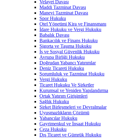
Velayet Davası
Maddi Tazminat Davası
Manevi Tazminat Davası
Spor Hukuku
Otel Yönetimi Kira ve Finansmanı
İdare Hukuku ve Vergi Hukuku
Babalık Davası
Bankacılık ve Finans Hukuku
Sigorta ve Taşıma Hukuku
İş ve Sosyal Güvenlik Hukuku
Avrupa Birliği Hukuku
Doğrudan Yabancı Yatırımlar
Deniz Ticareti Hukuku
Sorumluluk ve Tazminat Hukuku
Vergi Hukuku
Ticaret Hukuku Ve Şirketler
Kurumsal ve Yeniden Yapılandırma
Ortak Yatırım Girişimleri
Sağlık Hukuku
Şirket Birleşmeleri ve Devralmalar
Uyuşmazlıkların Çözümü
Yabancılar Hukuku
Gayrimenkul ve İnşaat Hukuku
Ceza Hukuku
Dış Ticaret ve Gümrük Hukuku