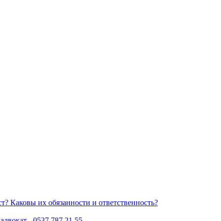
Каковы их обязанности и ответственность?
двокат - 0537 787 21 55