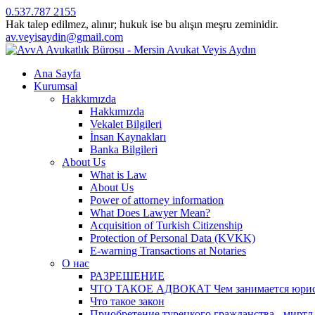
0.537.787 2155
Hak talep edilmez, alınır; hukuk ise bu alışın meşru zeminidir.
av.veyisaydin@gmail.com
Ana Sayfa
Kurumsal
Hakkımızda
Hakkımızda
Vekalet Bilgileri
İnsan Kaynakları
Banka Bilgileri
About Us
What is Law
About Us
Power of attorney information
What Does Lawyer Mean?
Acquisition of Turkish Citizenship
Protection of Personal Data (KVKK)
E-warning Transactions at Notaries
О нас
РАЗРЕШЕНИЕ
ЧТО ТАКОЕ АДВОКАТ Чем занимается юрист? 
Что такое закон
Приобретение турецкого гражданства - миртл а