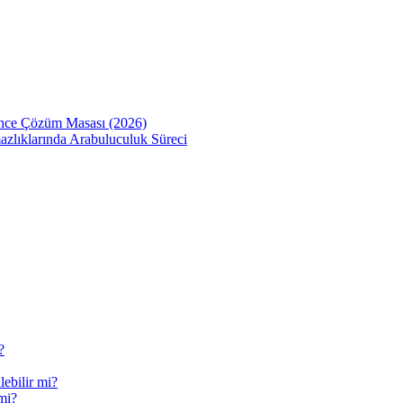
Önce Çözüm Masası (2026)
zlıklarında Arabuluculuk Süreci
?
ebilir mi?
mi?