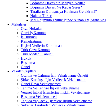
Boşanma Davasının Maliyeti Nedir?
Boşanma Davası Ne Kadar Sürer?
Tarafların Duruşmaya Katılması Gerekir mi?
Nafaka Türleri
Mal Rejiminin Evlilik İçinde Alınan Ev, Araba ve 
Makaleler
Ceza Hukuku
Gemi İş Kanunu
İş Hukuku
Kamulaştırma
Kişisel Verilerin Korunması
Türk Ceza Kanunu
Türk Medeni Kanunu
Hukuk
Boşanma
Genel
Vekalet Çeşitleri
Oturma ve Çalışma İzni Vekaletname Örneği
Şirket Kuruluşu İçin Verilecek Vekaletname
Genel Dava Vekaletnamesi
Tanıma Ve Tenfize İlişkin Vekaletname
Veraset İntikal İşlemlerine İlişkin Vekaletname
Boşanma Vekaletnamesi
Tapuda Yapılacak İşlemlere İlişkin Vekaletname
Şirketler Tarafından Verilecek Vekaletname