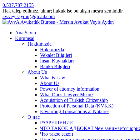
0.537.787 2155
Hak talep edilmez, alınır; hukuk ise bu alışın meşru zeminidir.
av.veyisaydin@gmail.com
Ana Sayfa
Kurumsal
Hakkımızda
Hakkımızda
Vekalet Bilgileri
İnsan Kaynakları
Banka Bilgileri
About Us
What is Law
About Us
Power of attorney information
What Does Lawyer Mean?
Acquisition of Turkish Citizenship
Protection of Personal Data (KVKK)
E-warning Transactions at Notaries
О нас
РАЗРЕШЕНИЕ
ЧТО ТАКОЕ АДВОКАТ Чем занимается юрист? 
Что такое закон
Приобретение турецкого гражданства - миртл а