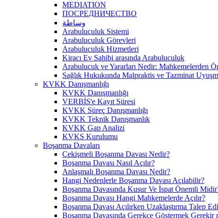
MEDIATION
ПОСРЕДНИЧЕСТВО
وساطة
Arabuluculuk Sistemi
Arabuluculuk Görevleri
Arabuluculuk Hizmetleri
Kiracı Ev Sahibi arasında Arabuluculuk
Arabulucuk ve Yararları Nedir: Mahkemelerden 
Sağlık Hukukunda Malpraktis ve Tazminat Uyuşma
KVKK Danışmanlığı
KVKK Danışmanlığı
VERBİS'e Kayıt Süresi
KVKK Süreç Danışmanlığı
KVKK Teknik Danışmanlık
KVKK Gap Analizi
KVKS Kurulumu
Boşanma Davaları
Çekişmeli Boşanma Davası Nedir?
Boşanma Davası Nasıl Açılır?
Anlaşmalı Boşanma Davası Nedir?
Hangi Nedenlerle Boşanma Davası Açılabilir?
Boşanma Davasında Kusur Ve İspat Önemli Midir
Boşanma Davası Hangi Mahkemelerde Açılır?
Boşanma Davası Açılırken Uzaklaştırma Talep Edil
Boşanma Davasında Gerekçe Göstermek Gerekir 