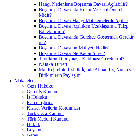
Hangi Nedenlerle Boşanma Davası Açılabilir?
Boşanma Davasında Kusur Ve İspat Önemli
Midir?
Boşanma Davası Hangi Mahkemelerde Açılır?
Boşanma Davası Açılırken Uzaklaştırma Talep
Edilebilir mi?
Boşanma Davasında Gerekçe Göstermek Gerekir
mi?
Boşanma Davasının Maliyeti Nedir?
Boşanma Davası Ne Kadar Sürer?
Tarafların Duruşmaya Katılması Gerekir mi?
Nafaka Türleri
Mal Rejiminin Evlilik İçinde Alınan Ev, Araba ve
Birikimlerin Paylaşımı
Makaleler
Ceza Hukuku
Gemi İş Kanunu
İş Hukuku
Kamulaştırma
Kişisel Verilerin Korunması
Türk Ceza Kanunu
Türk Medeni Kanunu
Hukuk
Boşanma
Genel