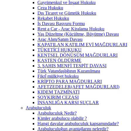
Gayrimenkul ve İnşaat Hukuku
Ceza Hukuku
Dış Ticaret ve Gümrük Hukuku
Rekabet Hukuku
İş Davası Başvuru Formu
Rent a Car - Araç Kiralama Hukuku
Yaş Düzeltme (Küçültme, Büyütme) Davası
Araç Alım/Satım Davası
KAPATILAN KATILIM EVİ MAĞDURLARI
TÜKETİCİ HUKUKU
KENTSEL DÖNÜŞÜM MAĞDURLARI
KASTEN ÖLDÜRME
3. ŞAHIS MENFİ TESPİT DAVASI
Türk Vatandaşlığının Kazanılması
Fikrî mülkiyet hukuku
KRİPTO PARA MAĞDURLARI
AFETZEDELER(AFET MAĞDURLARI)
KIDEM TAZMİNATI
SOYKIRIM CEZASI
İNSANLIĞA KARŞI SUÇLAR
Arabuluculuk
Arabuluculuk Nedir?
Kimler arabulucu olabilir ?
Hangi davalar arabuluculuk kapsamındadır?
Arabuluculuğun avantajlarını nelerdir?