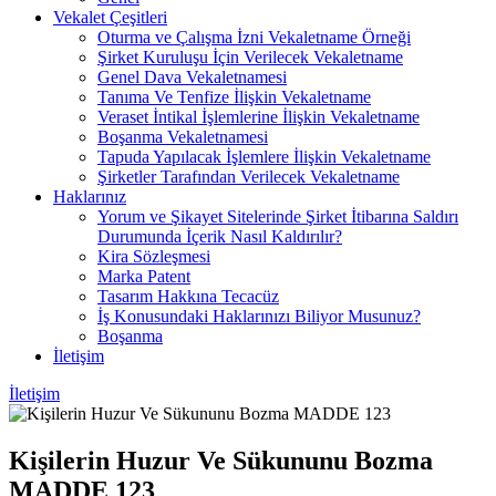
Vekalet Çeşitleri
Oturma ve Çalışma İzni Vekaletname Örneği
Şirket Kuruluşu İçin Verilecek Vekaletname
Genel Dava Vekaletnamesi
Tanıma Ve Tenfize İlişkin Vekaletname
Veraset İntikal İşlemlerine İlişkin Vekaletname
Boşanma Vekaletnamesi
Tapuda Yapılacak İşlemlere İlişkin Vekaletname
Şirketler Tarafından Verilecek Vekaletname
Haklarınız
Yorum ve Şikayet Sitelerinde Şirket İtibarına Saldırı
Durumunda İçerik Nasıl Kaldırılır?
Kira Sözleşmesi
Marka Patent
Tasarım Hakkına Tecacüz
İş Konusundaki Haklarınızı Biliyor Musunuz?
Boşanma
İletişim
İletişim
Kişilerin Huzur Ve Sükununu Bozma
MADDE 123