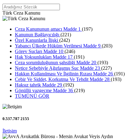
Türk Ceza Kanunu
Ceza Kanununun amacı Madde 1
(197)
Kanunun Bağlayıcılığı
(221)
Özel Kanunlarla İlişki
(242)
Yabancı Ülkede Hüküm Verilmesi Madde 9
(203)
Görev Suçları Madde 10
(246)
Hak Yoksunlukları Madde 17
(191)
Ceza sorumluluğunun şahsiliği Madde 20
(193)
Netice Sebebiyle Ağırlaşmış Suç Madde 23
(227)
Hakkın Kullanılması Ve İlgilinin Rızası Madde 26
(191)
Cebir Ve Şiddet, Korkutma Ve Tehdit Madde 28
(193)
Haksız tahrik Madde 29
(192)
Gönüllü vazgeçme Madde 36
(219)
TÜMÜNÜ GÖR
0.537.787 2155
İletişim