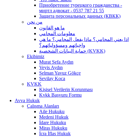
Приобретение турецкого гражданства -
миртл адвокат - 0537 787 21 55
Защита персональных данных (КВКК)
من نحن
ما هو القانون
معلومات المحامي
اذا يعني المحامي؟ ماذا يفعل المحامي؟ ما هي
واجباتهم ومسؤولياتهم؟
حماية البيانات الشخصية (KVKK)
Ekibimiz
Murat Sefa Aydın
Veyis Aydın
Selman Yavuz Gökçe
Sevilay Koca
KVKK
Kişisel Verilerin Korunması
Kvkk Başvuru Formu
Avva Hukuk
Çalışma Alanları
Aile Hukuku
Medeni Hukuk
İdare Hukuku
Miras Hukuku
İcra İflas Hukuk