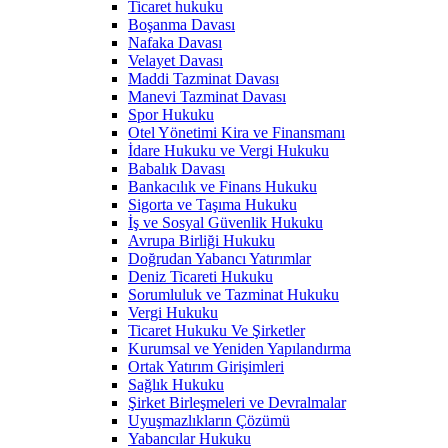
Ticaret hukuku
Boşanma Davası
Nafaka Davası
Velayet Davası
Maddi Tazminat Davası
Manevi Tazminat Davası
Spor Hukuku
Otel Yönetimi Kira ve Finansmanı
İdare Hukuku ve Vergi Hukuku
Babalık Davası
Bankacılık ve Finans Hukuku
Sigorta ve Taşıma Hukuku
İş ve Sosyal Güvenlik Hukuku
Avrupa Birliği Hukuku
Doğrudan Yabancı Yatırımlar
Deniz Ticareti Hukuku
Sorumluluk ve Tazminat Hukuku
Vergi Hukuku
Ticaret Hukuku Ve Şirketler
Kurumsal ve Yeniden Yapılandırma
Ortak Yatırım Girişimleri
Sağlık Hukuku
Şirket Birleşmeleri ve Devralmalar
Uyuşmazlıkların Çözümü
Yabancılar Hukuku