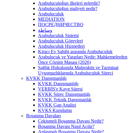
Arabuluculuğun ilkeleri nelerdir?
Arabuluculuğun maliyeti nedir?
Arabuluculuk
MEDIATION
ПОСРЕДНИЧЕСТВО
وساطة
Arabuluculuk Sistemi
Arabuluculuk Görevleri
Arabuluculuk Hizmetleri
Kiracı Ev Sahibi arasında Arabuluculuk
Arabulucuk ve Yararları Nedir: Mahkemelerden
Önce Çözüm Masası (2026)
Sağlık Hukukunda Malpraktis ve Tazminat
Uyuşmazlıklarında Arabuluculuk Süreci
KVKK Danışmanlığı
KVKK Danışmanlığı
VERBİS'e Kayıt Süresi
KVKK Süreç Danışmanlığı
KVKK Teknik Danışmanlık
KVKK Gap Analizi
KVKS Kurulumu
Boşanma Davaları
Çekişmeli Boşanma Davası Nedir?
Boşanma Davası Nasıl Açılır?
Anlaşmalı Boşanma Davası Nedir?