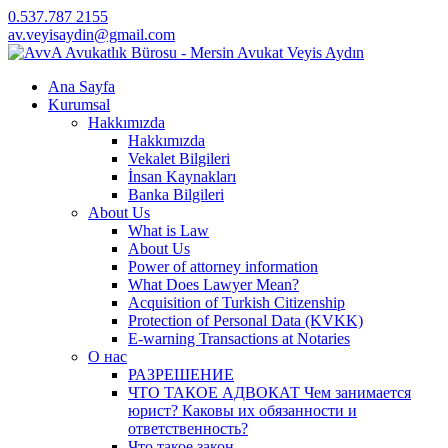
0.537.787 2155
av.veyisaydin@gmail.com
Ana Sayfa
Kurumsal
Hakkımızda
Hakkımızda
Vekalet Bilgileri
İnsan Kaynakları
Banka Bilgileri
About Us
What is Law
About Us
Power of attorney information
What Does Lawyer Mean?
Acquisition of Turkish Citizenship
Protection of Personal Data (KVKK)
E-warning Transactions at Notaries
О нас
РАЗРЕШЕНИЕ
ЧТО ТАКОЕ АДВОКАТ Чем занимается
юрист? Каковы их обязанности и
ответственность?
Что такое закон