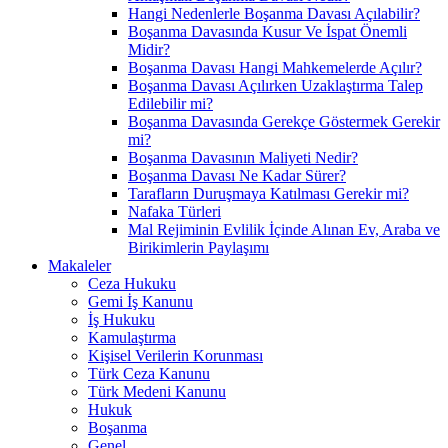
Hangi Nedenlerle Boşanma Davası Açılabilir?
Boşanma Davasında Kusur Ve İspat Önemli
Midir?
Boşanma Davası Hangi Mahkemelerde Açılır?
Boşanma Davası Açılırken Uzaklaştırma Talep
Edilebilir mi?
Boşanma Davasında Gerekçe Göstermek Gerekir
mi?
Boşanma Davasının Maliyeti Nedir?
Boşanma Davası Ne Kadar Sürer?
Tarafların Duruşmaya Katılması Gerekir mi?
Nafaka Türleri
Mal Rejiminin Evlilik İçinde Alınan Ev, Araba ve
Birikimlerin Paylaşımı
Makaleler
Ceza Hukuku
Gemi İş Kanunu
İş Hukuku
Kamulaştırma
Kişisel Verilerin Korunması
Türk Ceza Kanunu
Türk Medeni Kanunu
Hukuk
Boşanma
Genel