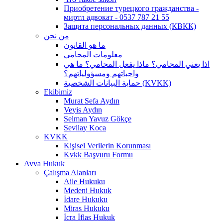
Приобретение турецкого гражданства -
миртл адвокат - 0537 787 21 55
Защита персональных данных (КВКК)
من نحن
ما هو القانون
معلومات المحامي
اذا يعني المحامي؟ ماذا يفعل المحامي؟ ما هي
واجباتهم ومسؤولياتهم؟
حماية البيانات الشخصية (KVKK)
Ekibimiz
Murat Sefa Aydın
Veyis Aydın
Selman Yavuz Gökçe
Sevilay Koca
KVKK
Kişisel Verilerin Korunması
Kvkk Başvuru Formu
Avva Hukuk
Çalışma Alanları
Aile Hukuku
Medeni Hukuk
İdare Hukuku
Miras Hukuku
İcra İflas Hukuk