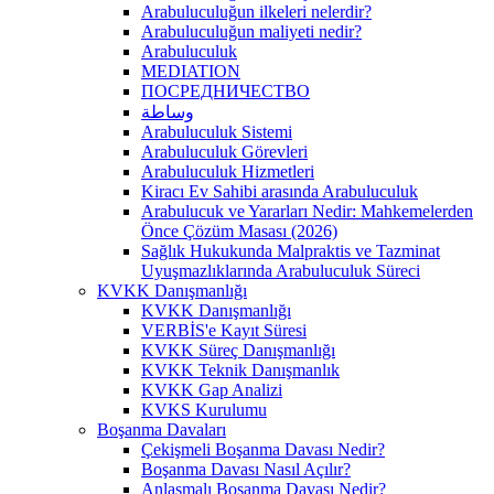
Arabuluculuğun ilkeleri nelerdir?
Arabuluculuğun maliyeti nedir?
Arabuluculuk
MEDIATION
ПОСРЕДНИЧЕСТВО
وساطة
Arabuluculuk Sistemi
Arabuluculuk Görevleri
Arabuluculuk Hizmetleri
Kiracı Ev Sahibi arasında Arabuluculuk
Arabulucuk ve Yararları Nedir: Mahkemelerden
Önce Çözüm Masası (2026)
Sağlık Hukukunda Malpraktis ve Tazminat
Uyuşmazlıklarında Arabuluculuk Süreci
KVKK Danışmanlığı
KVKK Danışmanlığı
VERBİS'e Kayıt Süresi
KVKK Süreç Danışmanlığı
KVKK Teknik Danışmanlık
KVKK Gap Analizi
KVKS Kurulumu
Boşanma Davaları
Çekişmeli Boşanma Davası Nedir?
Boşanma Davası Nasıl Açılır?
Anlaşmalı Boşanma Davası Nedir?