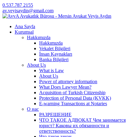
0.537.787 2155
av.veyisaydin@gmail.com
Ana Sayfa
Kurumsal
Hakkımızda
Hakkımızda
Vekalet Bilgileri
İnsan Kaynakları
Banka Bilgileri
About Us
What is Law
About Us
Power of attorney information
What Does Lawyer Mean?
Acquisition of Turkish Citizenship
Protection of Personal Data (KVKK)
E-warning Transactions at Notaries
О нас
РАЗРЕШЕНИЕ
ЧТО ТАКОЕ АДВОКАТ Чем занимается
юрист? Каковы их обязанности и
ответственность?
Что такое закон