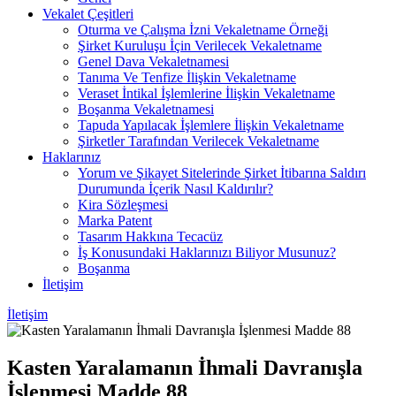
Vekalet Çeşitleri
Oturma ve Çalışma İzni Vekaletname Örneği
Şirket Kuruluşu İçin Verilecek Vekaletname
Genel Dava Vekaletnamesi
Tanıma Ve Tenfize İlişkin Vekaletname
Veraset İntikal İşlemlerine İlişkin Vekaletname
Boşanma Vekaletnamesi
Tapuda Yapılacak İşlemlere İlişkin Vekaletname
Şirketler Tarafından Verilecek Vekaletname
Haklarınız
Yorum ve Şikayet Sitelerinde Şirket İtibarına Saldırı
Durumunda İçerik Nasıl Kaldırılır?
Kira Sözleşmesi
Marka Patent
Tasarım Hakkına Tecacüz
İş Konusundaki Haklarınızı Biliyor Musunuz?
Boşanma
İletişim
İletişim
Kasten Yaralamanın İhmali Davranışla
İşlenmesi Madde 88