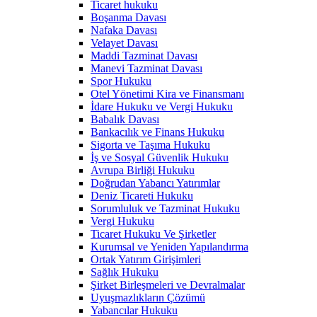
Ticaret hukuku
Boşanma Davası
Nafaka Davası
Velayet Davası
Maddi Tazminat Davası
Manevi Tazminat Davası
Spor Hukuku
Otel Yönetimi Kira ve Finansmanı
İdare Hukuku ve Vergi Hukuku
Babalık Davası
Bankacılık ve Finans Hukuku
Sigorta ve Taşıma Hukuku
İş ve Sosyal Güvenlik Hukuku
Avrupa Birliği Hukuku
Doğrudan Yabancı Yatırımlar
Deniz Ticareti Hukuku
Sorumluluk ve Tazminat Hukuku
Vergi Hukuku
Ticaret Hukuku Ve Şirketler
Kurumsal ve Yeniden Yapılandırma
Ortak Yatırım Girişimleri
Sağlık Hukuku
Şirket Birleşmeleri ve Devralmalar
Uyuşmazlıkların Çözümü
Yabancılar Hukuku