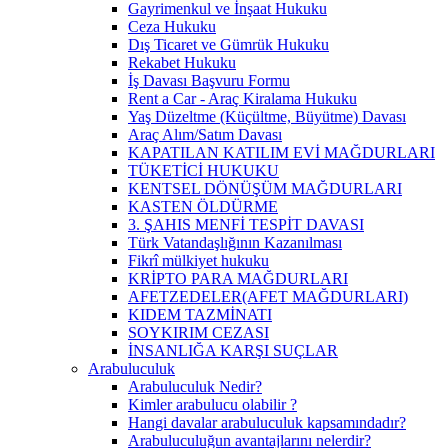
Gayrimenkul ve İnşaat Hukuku
Ceza Hukuku
Dış Ticaret ve Gümrük Hukuku
Rekabet Hukuku
İş Davası Başvuru Formu
Rent a Car - Araç Kiralama Hukuku
Yaş Düzeltme (Küçültme, Büyütme) Davası
Araç Alım/Satım Davası
KAPATILAN KATILIM EVİ MAĞDURLARI
TÜKETİCİ HUKUKU
KENTSEL DÖNÜŞÜM MAĞDURLARI
KASTEN ÖLDÜRME
3. ŞAHIS MENFİ TESPİT DAVASI
Türk Vatandaşlığının Kazanılması
Fikrî mülkiyet hukuku
KRİPTO PARA MAĞDURLARI
AFETZEDELER(AFET MAĞDURLARI)
KIDEM TAZMİNATI
SOYKIRIM CEZASI
İNSANLIĞA KARŞI SUÇLAR
Arabuluculuk
Arabuluculuk Nedir?
Kimler arabulucu olabilir ?
Hangi davalar arabuluculuk kapsamındadır?
Arabuluculuğun avantajlarını nelerdir?