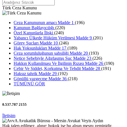
Türk Ceza Kanunu
Ceza Kanununun amacı Madde 1
(196)
Kanunun Bağlayıcılığı
(220)
Özel Kanunlarla İlişki
(240)
Yabancı Ülkede Hüküm Verilmesi Madde 9
(201)
Görev Suçları Madde 10
(246)
Hak Yoksunlukları Madde 17
(189)
Ceza sorumluluğunun şahsiliği Madde 20
(193)
Netice Sebebiyle Ağırlaşmış Suç Madde 23
(226)
Hakkın Kullanılması Ve İlgilinin Rızası Madde 26
(190)
Cebir Ve Şiddet, Korkutma Ve Tehdit Madde 28
(191)
Haksız tahrik Madde 29
(192)
Gönüllü vazgeçme Madde 36
(218)
TÜMÜNÜ GÖR
0.537.787 2155
İletişim
Hak talep edilmez, alınır; hukuk ise bu alışın meşru zeminidir.