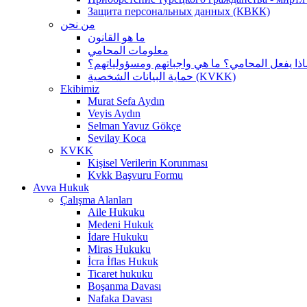
Защита персональных данных (КВКК)
من نحن
ما هو القانون
معلومات المحامي
اذا يفعل المحامي؟ ما هي واجباتهم ومسؤولياتهم؟
حماية البيانات الشخصية (KVKK)
Ekibimiz
Murat Sefa Aydın
Veyis Aydın
Selman Yavuz Gökçe
Sevilay Koca
KVKK
Kişisel Verilerin Korunması
Kvkk Başvuru Formu
Avva Hukuk
Çalışma Alanları
Aile Hukuku
Medeni Hukuk
İdare Hukuku
Miras Hukuku
İcra İflas Hukuk
Ticaret hukuku
Boşanma Davası
Nafaka Davası