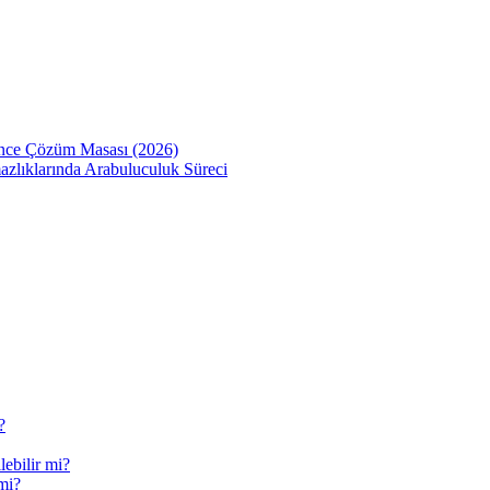
Önce Çözüm Masası (2026)
zlıklarında Arabuluculuk Süreci
?
ebilir mi?
mi?