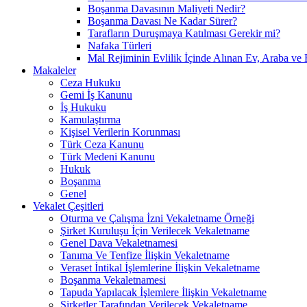
Boşanma Davasının Maliyeti Nedir?
Boşanma Davası Ne Kadar Sürer?
Tarafların Duruşmaya Katılması Gerekir mi?
Nafaka Türleri
Mal Rejiminin Evlilik İçinde Alınan Ev, Araba ve 
Makaleler
Ceza Hukuku
Gemi İş Kanunu
İş Hukuku
Kamulaştırma
Kişisel Verilerin Korunması
Türk Ceza Kanunu
Türk Medeni Kanunu
Hukuk
Boşanma
Genel
Vekalet Çeşitleri
Oturma ve Çalışma İzni Vekaletname Örneği
Şirket Kuruluşu İçin Verilecek Vekaletname
Genel Dava Vekaletnamesi
Tanıma Ve Tenfize İlişkin Vekaletname
Veraset İntikal İşlemlerine İlişkin Vekaletname
Boşanma Vekaletnamesi
Tapuda Yapılacak İşlemlere İlişkin Vekaletname
Şirketler Tarafından Verilecek Vekaletname