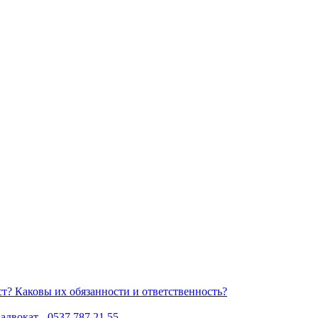
Каковы их обязанности и ответственность?
двокат - 0537 787 21 55