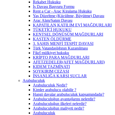
Rekabet Hukuku
İş Davası Başvuru Formu
Rent a Car - Araç Kiralama Hukuku
Yaş Düzeltme (Küçültme, Büyütme) Davası
Araç Alım/Satım Davası
KAPATILAN KATILIM EVİ MAĞDURLARI
TÜKETİCİ HUKUKU
KENTSEL DÖNÜŞÜM MAĞDURLARI
KASTEN ÖLDÜRME
3. ŞAHIS MENFİ TESPİT DAVASI
Türk Vatandaşlığının Kazanılması
Fikrî mülkiyet hukuku
KRİPTO PARA MAĞDURLARI
AFETZEDELER(AFET MAĞDURLARI)
KIDEM TAZMİNATI
SOYKIRIM CEZASI
İNSANLIĞA KARŞI SUÇLAR
Arabuluculuk
Arabuluculuk Nedir?
Kimler arabulucu olabilir ?
Hangi davalar arabuluculuk kapsamındadır?
Arabuluculuğun avantajlarını nelerdir?
Arabuluculuğun ilkeleri nelerdir?
Arabuluculuğun maliyeti nedir?
Arabuluculuk