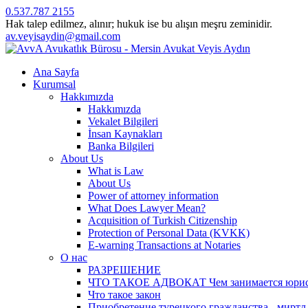
0.537.787 2155
Hak talep edilmez, alınır; hukuk ise bu alışın meşru zeminidir.
av.veyisaydin@gmail.com
Ana Sayfa
Kurumsal
Hakkımızda
Hakkımızda
Vekalet Bilgileri
İnsan Kaynakları
Banka Bilgileri
About Us
What is Law
About Us
Power of attorney information
What Does Lawyer Mean?
Acquisition of Turkish Citizenship
Protection of Personal Data (KVKK)
E-warning Transactions at Notaries
О нас
РАЗРЕШЕНИЕ
ЧТО ТАКОЕ АДВОКАТ Чем занимается юрист? 
Что такое закон
Приобретение турецкого гражданства - миртл а