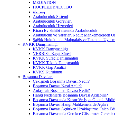
MEDIATION
ПОСРЕДНИЧЕСТВО
وساطة
Arabuluculuk Sistemi
Arabuluculuk Görevleri
Arabuluculuk Hizmetleri
Kiracı Ev Sahibi arasında Arabuluculuk
Arabulucuk ve Yararları Nedir: Mahkemelerden 
Sağlık Hukukunda Malpraktis ve Tazminat Uyuşma
KVKK Danışmanlığı
KVKK Danışmanlığı
VERBİS'e Kayıt Süresi
KVKK Süreç Danışmanlığı
KVKK Teknik Danışmanlık
KVKK Gap Analizi
KVKS Kurulumu
Boşanma Davaları
Çekişmeli Boşanma Davası Nedir?
Boşanma Davası Nasıl Açılır?
Anlaşmalı Boşanma Davası Nedir?
Hangi Nedenlerle Boşanma Davası Açılabilir?
Boşanma Davasında Kusur Ve İspat Önemli Midir
Boşanma Davası Hangi Mahkemelerde Açılır?
Boşanma Davası Açılırken Uzaklaştırma Talep Edil
Boşanma Davasında Gerekçe Göstermek Gerekir 