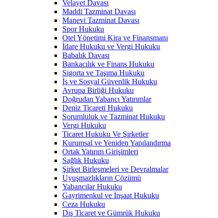
Velayet Davası
Maddi Tazminat Davası
Manevi Tazminat Davası
Spor Hukuku
Otel Yönetimi Kira ve Finansmanı
İdare Hukuku ve Vergi Hukuku
Babalık Davası
Bankacılık ve Finans Hukuku
Sigorta ve Taşıma Hukuku
İş ve Sosyal Güvenlik Hukuku
Avrupa Birliği Hukuku
Doğrudan Yabancı Yatırımlar
Deniz Ticareti Hukuku
Sorumluluk ve Tazminat Hukuku
Vergi Hukuku
Ticaret Hukuku Ve Şirketler
Kurumsal ve Yeniden Yapılandırma
Ortak Yatırım Girişimleri
Sağlık Hukuku
Şirket Birleşmeleri ve Devralmalar
Uyuşmazlıkların Çözümü
Yabancılar Hukuku
Gayrimenkul ve İnşaat Hukuku
Ceza Hukuku
Dış Ticaret ve Gümrük Hukuku