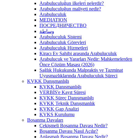
Arabuluculuğun ilkeleri nelerdir?
Arabuluculuğun maliyeti nedir?
Arabuluculuk
MEDIATION
ПОСРЕДНИЧЕСТВО
وساطة
Arabuluculuk Sistemi
Arabuluculuk Görevleri
Arabuluculuk Hizmetleri
Kiracı Ev Sahibi arasında Arabuluculuk
Arabulucuk ve Yararları Nedir: Mahkemelerden
Önce Çözüm Masası (2026)
Sağlık Hukukunda Malpraktis ve Tazminat
Uyuşmazlıklarında Arabuluculuk Süreci
KVKK Danışmanlığı
KVKK Danışmanlığı
VERBİS'e Kayıt Süresi
KVKK Süreç Danışmanlığı
KVKK Teknik Danışmanlık
KVKK Gap Analizi
KVKS Kurulumu
Boşanma Davaları
Çekişmeli Boşanma Davası Nedir?
Boşanma Davası Nasıl Açılır?
Anlaşmalı Boşanma Davası Nedir?