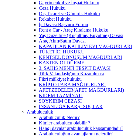
Gayrimenkul ve İnşaat Hukuku
Ceza Hukuku
Dış Ticaret ve Gümrük Hukuku
Rekabet Hukuku
İş Davası Başvuru Formu
Rent a Car - Araç Kiralama Hukuku
Yaş Düzeltme (Küçültme, Büyütme) Davası
Araç Alım/Satım Davası
KAPATILAN KATILIM EVİ MAĞDURLARI
TÜKETİCİ HUKUKU
KENTSEL DÖNÜŞÜM MAĞDURLARI
KASTEN ÖLDÜRME
3. ŞAHIS MENFİ TESPİT DAVASI
Türk Vatandaşlığının Kazanılması
Fikrî mülkiyet hukuku
KRİPTO PARA MAĞDURLARI
AFETZEDELER(AFET MAĞDURLARI)
KIDEM TAZMİNATI
SOYKIRIM CEZASI
İNSANLIĞA KARŞI SUÇLAR
Arabuluculuk
Arabuluculuk Nedir?
Kimler arabulucu olabilir ?
Hangi davalar arabuluculuk kapsamındadır?
Arabuluculuğun avantajlarını nelerdir?