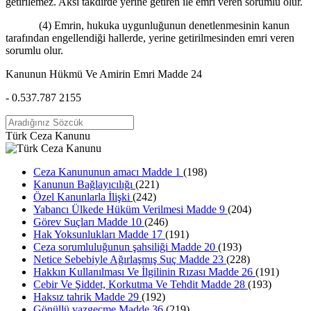
getirilemez. Aksi takdirde yerine getiren ile emri veren sorumlu olur.
(4) Emrin, hukuka uygunluğunun denetlenmesinin kanun
tarafından engellendiği hallerde, yerine getirilmesinden emri veren
sorumlu olur.
Kanunun Hükmü Ve Amirin Emri Madde 24
- 0.537.787 2155
Türk Ceza Kanunu
Ceza Kanununun amacı Madde 1
(198)
Kanunun Bağlayıcılığı
(221)
Özel Kanunlarla İlişki
(242)
Yabancı Ülkede Hüküm Verilmesi Madde 9
(204)
Görev Suçları Madde 10
(246)
Hak Yoksunlukları Madde 17
(191)
Ceza sorumluluğunun şahsiliği Madde 20
(193)
Netice Sebebiyle Ağırlaşmış Suç Madde 23
(228)
Hakkın Kullanılması Ve İlgilinin Rızası Madde 26
(191)
Cebir Ve Şiddet, Korkutma Ve Tehdit Madde 28
(193)
Haksız tahrik Madde 29
(192)
Gönüllü vazgeçme Madde 36
(219)