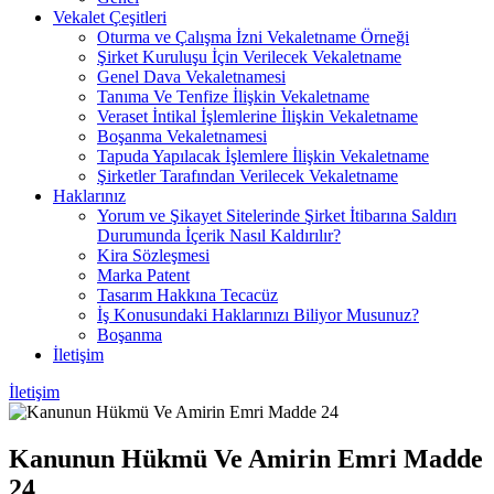
Vekalet Çeşitleri
Oturma ve Çalışma İzni Vekaletname Örneği
Şirket Kuruluşu İçin Verilecek Vekaletname
Genel Dava Vekaletnamesi
Tanıma Ve Tenfize İlişkin Vekaletname
Veraset İntikal İşlemlerine İlişkin Vekaletname
Boşanma Vekaletnamesi
Tapuda Yapılacak İşlemlere İlişkin Vekaletname
Şirketler Tarafından Verilecek Vekaletname
Haklarınız
Yorum ve Şikayet Sitelerinde Şirket İtibarına Saldırı
Durumunda İçerik Nasıl Kaldırılır?
Kira Sözleşmesi
Marka Patent
Tasarım Hakkına Tecacüz
İş Konusundaki Haklarınızı Biliyor Musunuz?
Boşanma
İletişim
İletişim
Kanunun Hükmü Ve Amirin Emri Madde
24