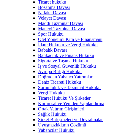
Ticaret hukuku
Boşanma Davası
Nafaka Davası
Velayet Davası
Maddi Tazminat Davası
Manevi Tazminat Davası
Spor Hukuku
Otel Yönetimi Kira ve Finansmanı
İdare Hukuku ve Vergi Hukuku
Babalık Davası
Bankacılık ve Finans Hukuku
Sigorta ve Taşıma Hukuku
İş ve Sosyal Güvenlik Hukuku
Avrupa Birliği Hukuku
Doğrudan Yabancı Yatırımlar
Deniz Ticareti Hukuku
Sorumluluk ve Tazminat Hukuku
Vergi Hukuku
Ticaret Hukuku Ve Şirketler
Kurumsal ve Yeniden Yapılandırma
Ortak Yatırım Girişimleri
Sağlık Hukuku
Şirket Birleşmeleri ve Devralmalar
Uyuşmazlıkların Çözümü
Yabancılar Hukuku