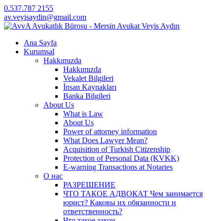
0.537.787 2155
av.veyisaydin@gmail.com
Ana Sayfa
Kurumsal
Hakkımızda
Hakkımızda
Vekalet Bilgileri
İnsan Kaynakları
Banka Bilgileri
About Us
What is Law
About Us
Power of attorney information
What Does Lawyer Mean?
Acquisition of Turkish Citizenship
Protection of Personal Data (KVKK)
E-warning Transactions at Notaries
О нас
РАЗРЕШЕНИЕ
ЧТО ТАКОЕ АДВОКАТ Чем занимается
юрист? Каковы их обязанности и
ответственность?
Что такое закон