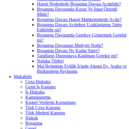
Hangi Nedenlerle Boşanma Davası Açılabilir?
Boşanma Davasında Kusur Ve İspat Önemli
Midir?
Boşanma Davası Hangi Mahkemelerde Açılır?
Boşanma Davası Açılırken Uzaklaştırma Talep
Edilebilir mi?
Boşanma Davasında Gerekçe Göstermek Gerekir
mi?
Boşanma Davasının Maliyeti Nedir?
Boşanma Davası Ne Kadar Sürer?
Tarafların Duruşmaya Katılması Gerekir mi?
Nafaka Türleri
Mal Rejiminin Evlilik İçinde Alınan Ev, Araba ve
Birikimlerin Paylaşımı
Makaleler
Ceza Hukuku
Gemi İş Kanunu
İş Hukuku
Kamulaştırma
Kişisel Verilerin Korunması
Türk Ceza Kanunu
Türk Medeni Kanunu
Hukuk
Boşanma
Genel