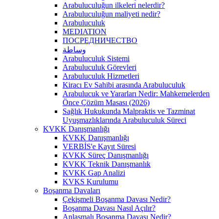
Arabuluculuğun ilkeleri nelerdir?
Arabuluculuğun maliyeti nedir?
Arabuluculuk
MEDIATION
ПОСРЕДНИЧЕСТВО
وساطة
Arabuluculuk Sistemi
Arabuluculuk Görevleri
Arabuluculuk Hizmetleri
Kiracı Ev Sahibi arasında Arabuluculuk
Arabulucuk ve Yararları Nedir: Mahkemelerden
Önce Çözüm Masası (2026)
Sağlık Hukukunda Malpraktis ve Tazminat
Uyuşmazlıklarında Arabuluculuk Süreci
KVKK Danışmanlığı
KVKK Danışmanlığı
VERBİS'e Kayıt Süresi
KVKK Süreç Danışmanlığı
KVKK Teknik Danışmanlık
KVKK Gap Analizi
KVKS Kurulumu
Boşanma Davaları
Çekişmeli Boşanma Davası Nedir?
Boşanma Davası Nasıl Açılır?
Anlaşmalı Boşanma Davası Nedir?