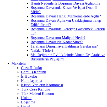
Hangi Nedenlerle Boşanma Davası Açılabilir?
Boşanma Davasında Kusur Ve İspat Önemli
Midir?
Boşanma Davası Hangi Mahkemelerde Açılır?
Boşanma Davası Açılırken Uzaklaştırma Talep
Edilebilir mi?
Boşanma Davasında Gerekçe Göstermek Gerekir
mi?
Boşanma Davasının Maliyeti Nedir?
Boşanma Davası Ne Kadar Sürer?
Tarafların Duruşmaya Katılması Gerekir mi?
Nafaka Türleri
Mal Rejiminin Evlilik İçinde Alınan Ev, Araba ve
Birikimlerin Paylaşımı
Makaleler
Ceza Hukuku
Gemi İş Kanunu
İş Hukuku
Kamulaştırma
Kişisel Verilerin Korunması
Türk Ceza Kanunu
Türk Medeni Kanunu
Hukuk
Boşanma
Genel