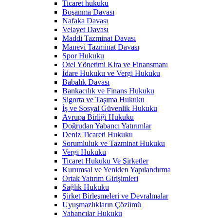
Ticaret hukuku
Boşanma Davası
Nafaka Davası
Velayet Davası
Maddi Tazminat Davası
Manevi Tazminat Davası
Spor Hukuku
Otel Yönetimi Kira ve Finansmanı
İdare Hukuku ve Vergi Hukuku
Babalık Davası
Bankacılık ve Finans Hukuku
Sigorta ve Taşıma Hukuku
İş ve Sosyal Güvenlik Hukuku
Avrupa Birliği Hukuku
Doğrudan Yabancı Yatırımlar
Deniz Ticareti Hukuku
Sorumluluk ve Tazminat Hukuku
Vergi Hukuku
Ticaret Hukuku Ve Şirketler
Kurumsal ve Yeniden Yapılandırma
Ortak Yatırım Girişimleri
Sağlık Hukuku
Şirket Birleşmeleri ve Devralmalar
Uyuşmazlıkların Çözümü
Yabancılar Hukuku