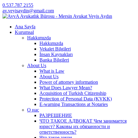
0.537.787 2155
av.veyisaydin@gmail.com
Ana Sayfa
Kurumsal
Hakkımızda
Hakkımızda
Vekalet Bilgileri
İnsan Kaynakları
Banka Bilgileri
About Us
What is Law
About Us
Power of attorney information
What Does Lawyer Mean?
Acquisition of Turkish Citizenship
Protection of Personal Data (KVKK)
E-warning Transactions at Notaries
О нас
РАЗРЕШЕНИЕ
ЧТО ТАКОЕ АДВОКАТ Чем занимается
юрист? Каковы их обязанности и
ответственность?
Что такое закон