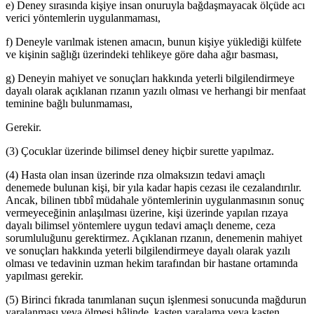
e) Deney sırasında kişiye insan onuruyla bağdaşmayacak ölçüde acı
verici yöntemlerin uygulanmaması,
f) Deneyle varılmak istenen amacın, bunun kişiye yüklediği külfete
ve kişinin sağlığı üzerindeki tehlikeye göre daha ağır basması,
g) Deneyin mahiyet ve sonuçları hakkında yeterli bilgilendirmeye
dayalı olarak açıklanan rızanın yazılı olması ve herhangi bir menfaat
teminine bağlı bulunmaması,
Gerekir.
(3) Çocuklar üzerinde bilimsel deney hiçbir surette yapılmaz.
(4) Hasta olan insan üzerinde rıza olmaksızın tedavi amaçlı
denemede bulunan kişi, bir yıla kadar hapis cezası ile cezalandırılır.
Ancak, bilinen tıbbî müdahale yöntemlerinin uygulanmasının sonuç
vermeyeceğinin anlaşılması üzerine, kişi üzerinde yapılan rızaya
dayalı bilimsel yöntemlere uygun tedavi amaçlı deneme, ceza
sorumluluğunu gerektirmez. Açıklanan rızanın, denemenin mahiyet
ve sonuçları hakkında yeterli bilgilendirmeye dayalı olarak yazılı
olması ve tedavinin uzman hekim tarafından bir hastane ortamında
yapılması gerekir.
(5) Birinci fıkrada tanımlanan suçun işlenmesi sonucunda mağdurun
yaralanması veya ölmesi hâlinde, kasten yaralama veya kasten