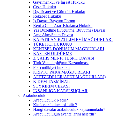
Gayrimenkul ve İnşaat Hukuku
Ceza Hukuku
Dış Ticaret ve Gümrük Hukuku
Rekabet Hukuku
İş Davası Başvuru Formu
Rent a Car - Araç Kiralama Hukuku
Yaş Düzeltme (Küçültme, Büyütme) Davası
Araç Alım/Satım Davası
KAPATILAN KATILIM EVİ MAĞDURLARI
TÜKETİCİ HUKUKU
KENTSEL DÖNÜŞÜM MAĞDURLARI
KASTEN ÖLDÜRME
3. ŞAHIS MENFİ TESPİT DAVASI
Türk Vatandaşlığının Kazanılması
Fikrî mülkiyet hukuku
KRİPTO PARA MAĞDURLARI
AFETZEDELER(AFET MAĞDURLARI)
KIDEM TAZMİNATI
SOYKIRIM CEZASI
İNSANLIĞA KARŞI SUÇLAR
Arabuluculuk
Arabuluculuk Nedir?
Kimler arabulucu olabilir ?
Hangi davalar arabuluculuk kapsamındadır?
Arabuluculuğun avantajlarını nelerdir?