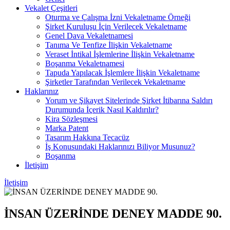
Vekalet Çeşitleri
Oturma ve Çalışma İzni Vekaletname Örneği
Şirket Kuruluşu İçin Verilecek Vekaletname
Genel Dava Vekaletnamesi
Tanıma Ve Tenfize İlişkin Vekaletname
Veraset İntikal İşlemlerine İlişkin Vekaletname
Boşanma Vekaletnamesi
Tapuda Yapılacak İşlemlere İlişkin Vekaletname
Şirketler Tarafından Verilecek Vekaletname
Haklarınız
Yorum ve Şikayet Sitelerinde Şirket İtibarına Saldırı
Durumunda İçerik Nasıl Kaldırılır?
Kira Sözleşmesi
Marka Patent
Tasarım Hakkına Tecacüz
İş Konusundaki Haklarınızı Biliyor Musunuz?
Boşanma
İletişim
İletişim
İNSAN ÜZERİNDE DENEY MADDE 90.