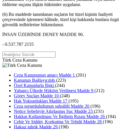
öldürme suçuna ilişkin hükümler uygulanır.
(6) Bu maddede tanımlanan suçların bir tüzel kişinin faaliyeti
çerçevesinde işlenmesi hâlinde, tüzel kişi hakkında bunlara özgü
güvenlik tedbirlerine hükmolunur.
İNSAN ÜZERİNDE DENEY MADDE 90.
- 0.537.787 2155
Türk Ceza Kanunu
Ceza Kanununun amacı Madde 1
(201)
Kanunun Bağlayıcılığı
(223)
Özel Kanunlarla İlişki
(244)
Yabancı Ülkede Hüküm Verilmesi Madde 9
(212)
Görev Suçları Madde 10
(248)
Hak Yoksunlukları Madde 17
(195)
Ceza sorumluluğunun şahsiliği Madde 20
(196)
Netice Sebebiyle Ağırlaşmış Suç Madde 23
(231)
Hakkın Kullanılması Ve İlgilinin Rızası Madde 26
(194)
Cebir Ve Şiddet, Korkutma Ve Tehdit Madde 28
(196)
Haksız tahrik Madde 29
(198)