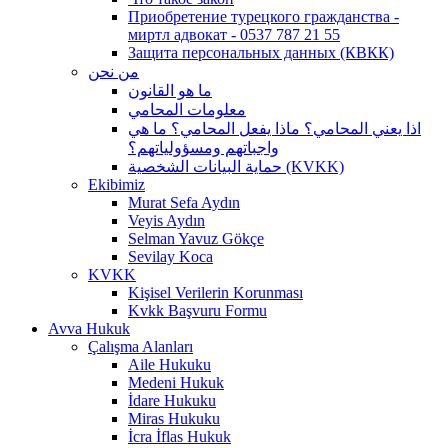
Приобретение турецкого гражданства -
миртл адвокат - 0537 787 21 55
Защита персональных данных (КВКК)
من نحن
ما هو القانون
معلومات المحامي
اذا يعني المحامي؟ ماذا يفعل المحامي؟ ما هي
واجباتهم ومسؤولياتهم؟
حماية البيانات الشخصية (KVKK)
Ekibimiz
Murat Sefa Aydın
Veyis Aydın
Selman Yavuz Gökçe
Sevilay Koca
KVKK
Kişisel Verilerin Korunması
Kvkk Başvuru Formu
Avva Hukuk
Çalışma Alanları
Aile Hukuku
Medeni Hukuk
İdare Hukuku
Miras Hukuku
İcra İflas Hukuk