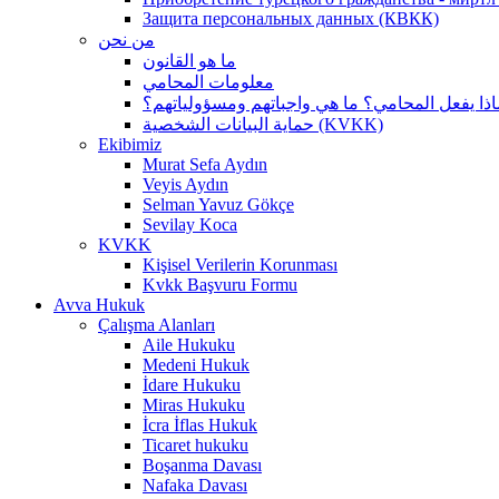
Защита персональных данных (КВКК)
من نحن
ما هو القانون
معلومات المحامي
اذا يفعل المحامي؟ ما هي واجباتهم ومسؤولياتهم؟
حماية البيانات الشخصية (KVKK)
Ekibimiz
Murat Sefa Aydın
Veyis Aydın
Selman Yavuz Gökçe
Sevilay Koca
KVKK
Kişisel Verilerin Korunması
Kvkk Başvuru Formu
Avva Hukuk
Çalışma Alanları
Aile Hukuku
Medeni Hukuk
İdare Hukuku
Miras Hukuku
İcra İflas Hukuk
Ticaret hukuku
Boşanma Davası
Nafaka Davası