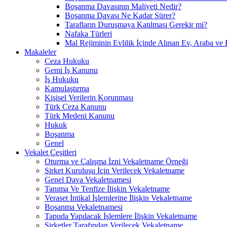
Boşanma Davasının Maliyeti Nedir?
Boşanma Davası Ne Kadar Sürer?
Tarafların Duruşmaya Katılması Gerekir mi?
Nafaka Türleri
Mal Rejiminin Evlilik İçinde Alınan Ev, Araba ve 
Makaleler
Ceza Hukuku
Gemi İş Kanunu
İş Hukuku
Kamulaştırma
Kişisel Verilerin Korunması
Türk Ceza Kanunu
Türk Medeni Kanunu
Hukuk
Boşanma
Genel
Vekalet Çeşitleri
Oturma ve Çalışma İzni Vekaletname Örneği
Şirket Kuruluşu İçin Verilecek Vekaletname
Genel Dava Vekaletnamesi
Tanıma Ve Tenfize İlişkin Vekaletname
Veraset İntikal İşlemlerine İlişkin Vekaletname
Boşanma Vekaletnamesi
Tapuda Yapılacak İşlemlere İlişkin Vekaletname
Şirketler Tarafından Verilecek Vekaletname