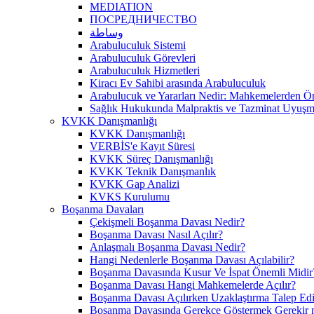
MEDIATION
ПОСРЕДНИЧЕСТВО
وساطة
Arabuluculuk Sistemi
Arabuluculuk Görevleri
Arabuluculuk Hizmetleri
Kiracı Ev Sahibi arasında Arabuluculuk
Arabulucuk ve Yararları Nedir: Mahkemelerden 
Sağlık Hukukunda Malpraktis ve Tazminat Uyuşma
KVKK Danışmanlığı
KVKK Danışmanlığı
VERBİS'e Kayıt Süresi
KVKK Süreç Danışmanlığı
KVKK Teknik Danışmanlık
KVKK Gap Analizi
KVKS Kurulumu
Boşanma Davaları
Çekişmeli Boşanma Davası Nedir?
Boşanma Davası Nasıl Açılır?
Anlaşmalı Boşanma Davası Nedir?
Hangi Nedenlerle Boşanma Davası Açılabilir?
Boşanma Davasında Kusur Ve İspat Önemli Midir
Boşanma Davası Hangi Mahkemelerde Açılır?
Boşanma Davası Açılırken Uzaklaştırma Talep Edil
Boşanma Davasında Gerekçe Göstermek Gerekir 