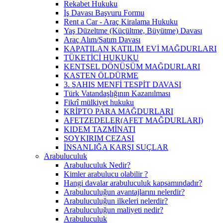
Rekabet Hukuku
İş Davası Başvuru Formu
Rent a Car - Araç Kiralama Hukuku
Yaş Düzeltme (Küçültme, Büyütme) Davası
Araç Alım/Satım Davası
KAPATILAN KATILIM EVİ MAĞDURLARI
TÜKETİCİ HUKUKU
KENTSEL DÖNÜŞÜM MAĞDURLARI
KASTEN ÖLDÜRME
3. ŞAHIS MENFİ TESPİT DAVASI
Türk Vatandaşlığının Kazanılması
Fikrî mülkiyet hukuku
KRİPTO PARA MAĞDURLARI
AFETZEDELER(AFET MAĞDURLARI)
KIDEM TAZMİNATI
SOYKIRIM CEZASI
İNSANLIĞA KARŞI SUÇLAR
Arabuluculuk
Arabuluculuk Nedir?
Kimler arabulucu olabilir ?
Hangi davalar arabuluculuk kapsamındadır?
Arabuluculuğun avantajlarını nelerdir?
Arabuluculuğun ilkeleri nelerdir?
Arabuluculuğun maliyeti nedir?
Arabuluculuk