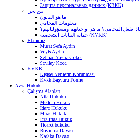
Защита персональных данных (КВКК)
من نحن
ما هو القانون
معلومات المحامي
اذا يفعل المحامي؟ ما هي واجباتهم ومسؤولياتهم؟
حماية البيانات الشخصية (KVKK)
Ekibimiz
Murat Sefa Aydın
Veyis Aydın
Selman Yavuz Gökçe
Sevilay Koca
KVKK
Kişisel Verilerin Korunması
Kvkk Başvuru Formu
Avva Hukuk
Çalışma Alanları
Aile Hukuku
Medeni Hukuk
İdare Hukuku
Miras Hukuku
İcra İflas Hukuk
Ticaret hukuku
Boşanma Davası
Nafaka Davası