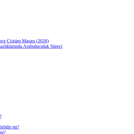
Önce Çözüm Masası (2026)
zlıklarında Arabuluculuk Süreci
?
ebilir mi?
mi?