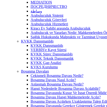
MEDIATION
ПОСРЕДНИЧЕСТВО
وساطة
Arabuluculuk Sistemi
Arabuluculuk Görevleri
Arabuluculuk Hizmetleri
Kiracı Ev Sahibi arasında Arabuluculuk
Arabulucuk ve Yararları Nedir: Mahkemelerden 
Sağlık Hukukunda Malpraktis ve Tazminat Uyuşma
KVKK Danışmanlığı
KVKK Danışmanlığı
VERBİS'e Kayıt Süresi
KVKK Süreç Danışmanlığı
KVKK Teknik Danışmanlık
KVKK Gap Analizi
KVKS Kurulumu
Boşanma Davaları
Çekişmeli Boşanma Davası Nedir?
Boşanma Davası Nasıl Açılır?
Anlaşmalı Boşanma Davası Nedir?
Hangi Nedenlerle Boşanma Davası Açılabilir?
Boşanma Davasında Kusur Ve İspat Önemli Midir
Boşanma Davası Hangi Mahkemelerde Açılır?
Boşanma Davası Açılırken Uzaklaştırma Talep Edil
Boşanma Davasında Gerekçe Göstermek Gerekir 