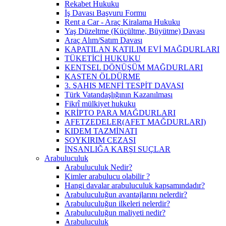
Rekabet Hukuku
İş Davası Başvuru Formu
Rent a Car - Araç Kiralama Hukuku
Yaş Düzeltme (Küçültme, Büyütme) Davası
Araç Alım/Satım Davası
KAPATILAN KATILIM EVİ MAĞDURLARI
TÜKETİCİ HUKUKU
KENTSEL DÖNÜŞÜM MAĞDURLARI
KASTEN ÖLDÜRME
3. ŞAHIS MENFİ TESPİT DAVASI
Türk Vatandaşlığının Kazanılması
Fikrî mülkiyet hukuku
KRİPTO PARA MAĞDURLARI
AFETZEDELER(AFET MAĞDURLARI)
KIDEM TAZMİNATI
SOYKIRIM CEZASI
İNSANLIĞA KARŞI SUÇLAR
Arabuluculuk
Arabuluculuk Nedir?
Kimler arabulucu olabilir ?
Hangi davalar arabuluculuk kapsamındadır?
Arabuluculuğun avantajlarını nelerdir?
Arabuluculuğun ilkeleri nelerdir?
Arabuluculuğun maliyeti nedir?
Arabuluculuk