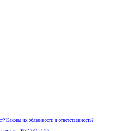
Каковы их обязанности и ответственность?
двокат - 0537 787 21 55