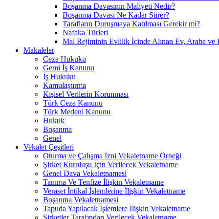
Boşanma Davasının Maliyeti Nedir?
Boşanma Davası Ne Kadar Sürer?
Tarafların Duruşmaya Katılması Gerekir mi?
Nafaka Türleri
Mal Rejiminin Evlilik İçinde Alınan Ev, Araba ve 
Makaleler
Ceza Hukuku
Gemi İş Kanunu
İş Hukuku
Kamulaştırma
Kişisel Verilerin Korunması
Türk Ceza Kanunu
Türk Medeni Kanunu
Hukuk
Boşanma
Genel
Vekalet Çeşitleri
Oturma ve Çalışma İzni Vekaletname Örneği
Şirket Kuruluşu İçin Verilecek Vekaletname
Genel Dava Vekaletnamesi
Tanıma Ve Tenfize İlişkin Vekaletname
Veraset İntikal İşlemlerine İlişkin Vekaletname
Boşanma Vekaletnamesi
Tapuda Yapılacak İşlemlere İlişkin Vekaletname
Şirketler Tarafından Verilecek Vekaletname