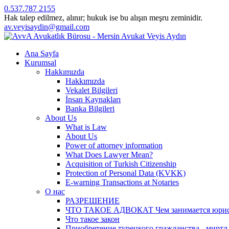
0.537.787 2155
Hak talep edilmez, alınır; hukuk ise bu alışın meşru zeminidir.
av.veyisaydin@gmail.com
Ana Sayfa
Kurumsal
Hakkımızda
Hakkımızda
Vekalet Bilgileri
İnsan Kaynakları
Banka Bilgileri
About Us
What is Law
About Us
Power of attorney information
What Does Lawyer Mean?
Acquisition of Turkish Citizenship
Protection of Personal Data (KVKK)
E-warning Transactions at Notaries
О нас
РАЗРЕШЕНИЕ
ЧТО ТАКОЕ АДВОКАТ Чем занимается юрист? 
Что такое закон
Приобретение турецкого гражданства - миртл а