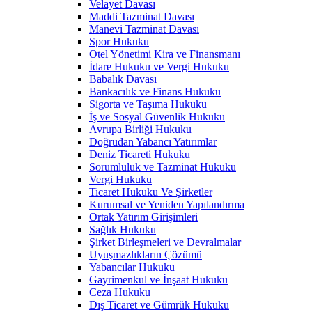
Velayet Davası
Maddi Tazminat Davası
Manevi Tazminat Davası
Spor Hukuku
Otel Yönetimi Kira ve Finansmanı
İdare Hukuku ve Vergi Hukuku
Babalık Davası
Bankacılık ve Finans Hukuku
Sigorta ve Taşıma Hukuku
İş ve Sosyal Güvenlik Hukuku
Avrupa Birliği Hukuku
Doğrudan Yabancı Yatırımlar
Deniz Ticareti Hukuku
Sorumluluk ve Tazminat Hukuku
Vergi Hukuku
Ticaret Hukuku Ve Şirketler
Kurumsal ve Yeniden Yapılandırma
Ortak Yatırım Girişimleri
Sağlık Hukuku
Şirket Birleşmeleri ve Devralmalar
Uyuşmazlıkların Çözümü
Yabancılar Hukuku
Gayrimenkul ve İnşaat Hukuku
Ceza Hukuku
Dış Ticaret ve Gümrük Hukuku