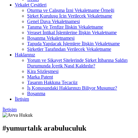
Vekalet Çeşitleri
Oturma ve Çalışma İzni Vekaletname Örneği
Şirket Kuruluşu İçin Verilecek Vekaletname
Genel Dava Vekaletnamesi
Tanıma Ve Tenfize İlişkin Vekaletname
Veraset İntikal İşlemlerine İlişkin Vekaletname
Boşanma Vekaletnamesi
Tapuda Yapılacak İşlemlere İlişkin Vekaletname
Şirketler Tarafından Verilecek Vekaletname
Haklarınız
Yorum ve Şikayet Sitelerinde Şirket İtibarına Saldırı
Durumunda İçerik Nasıl Kaldırılır?
Kira Sözleşmesi
Marka Patent
Tasarım Hakkına Tecacüz
İş Konusundaki Haklarınızı Biliyor Musunuz?
Boşanma
İletişim
İletişim
#yumurtalık arabuluculuk