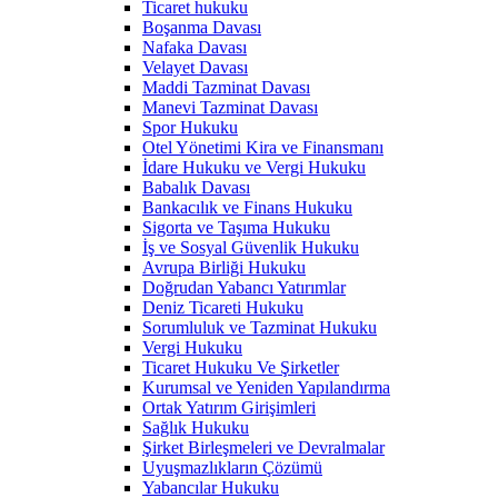
Ticaret hukuku
Boşanma Davası
Nafaka Davası
Velayet Davası
Maddi Tazminat Davası
Manevi Tazminat Davası
Spor Hukuku
Otel Yönetimi Kira ve Finansmanı
İdare Hukuku ve Vergi Hukuku
Babalık Davası
Bankacılık ve Finans Hukuku
Sigorta ve Taşıma Hukuku
İş ve Sosyal Güvenlik Hukuku
Avrupa Birliği Hukuku
Doğrudan Yabancı Yatırımlar
Deniz Ticareti Hukuku
Sorumluluk ve Tazminat Hukuku
Vergi Hukuku
Ticaret Hukuku Ve Şirketler
Kurumsal ve Yeniden Yapılandırma
Ortak Yatırım Girişimleri
Sağlık Hukuku
Şirket Birleşmeleri ve Devralmalar
Uyuşmazlıkların Çözümü
Yabancılar Hukuku