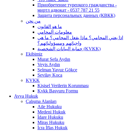
Приобретение турецкого гражданства -
миртл адвокат - 0537 787 21 55
Защита персональных данных (КВКК)
من نحن
ما هو القانون
معلومات المحامي
اذا يعني المحامي؟ ماذا يفعل المحامي؟ ما هي
واجباتهم ومسؤولياتهم؟
حماية البيانات الشخصية (KVKK)
Ekibimiz
Murat Sefa Aydın
Veyis Aydın
Selman Yavuz Gökçe
Sevilay Koca
KVKK
Kişisel Verilerin Korunması
Kvkk Başvuru Formu
Avva Hukuk
Çalışma Alanları
Aile Hukuku
Medeni Hukuk
İdare Hukuku
Miras Hukuku
İcra İflas Hukuk