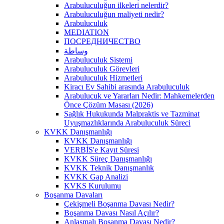
Arabuluculuğun ilkeleri nelerdir?
Arabuluculuğun maliyeti nedir?
Arabuluculuk
MEDIATION
ПОСРЕДНИЧЕСТВО
وساطة
Arabuluculuk Sistemi
Arabuluculuk Görevleri
Arabuluculuk Hizmetleri
Kiracı Ev Sahibi arasında Arabuluculuk
Arabulucuk ve Yararları Nedir: Mahkemelerden
Önce Çözüm Masası (2026)
Sağlık Hukukunda Malpraktis ve Tazminat
Uyuşmazlıklarında Arabuluculuk Süreci
KVKK Danışmanlığı
KVKK Danışmanlığı
VERBİS'e Kayıt Süresi
KVKK Süreç Danışmanlığı
KVKK Teknik Danışmanlık
KVKK Gap Analizi
KVKS Kurulumu
Boşanma Davaları
Çekişmeli Boşanma Davası Nedir?
Boşanma Davası Nasıl Açılır?
Anlaşmalı Boşanma Davası Nedir?