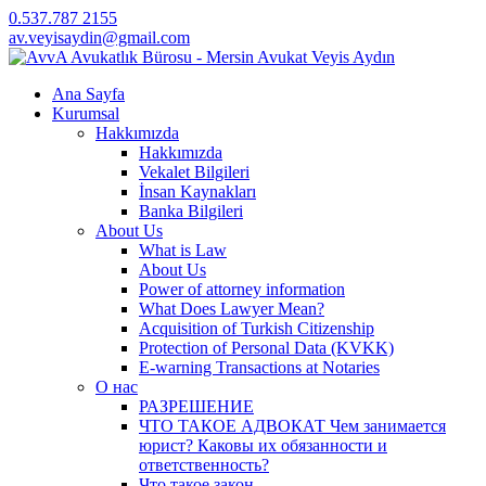
0.537.787 2155
av.veyisaydin@gmail.com
Ana Sayfa
Kurumsal
Hakkımızda
Hakkımızda
Vekalet Bilgileri
İnsan Kaynakları
Banka Bilgileri
About Us
What is Law
About Us
Power of attorney information
What Does Lawyer Mean?
Acquisition of Turkish Citizenship
Protection of Personal Data (KVKK)
E-warning Transactions at Notaries
О нас
РАЗРЕШЕНИЕ
ЧТО ТАКОЕ АДВОКАТ Чем занимается
юрист? Каковы их обязанности и
ответственность?
Что такое закон