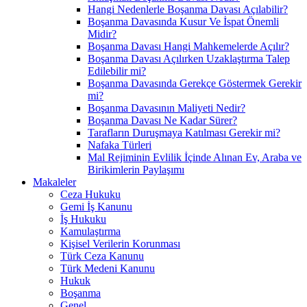
Hangi Nedenlerle Boşanma Davası Açılabilir?
Boşanma Davasında Kusur Ve İspat Önemli
Midir?
Boşanma Davası Hangi Mahkemelerde Açılır?
Boşanma Davası Açılırken Uzaklaştırma Talep
Edilebilir mi?
Boşanma Davasında Gerekçe Göstermek Gerekir
mi?
Boşanma Davasının Maliyeti Nedir?
Boşanma Davası Ne Kadar Sürer?
Tarafların Duruşmaya Katılması Gerekir mi?
Nafaka Türleri
Mal Rejiminin Evlilik İçinde Alınan Ev, Araba ve
Birikimlerin Paylaşımı
Makaleler
Ceza Hukuku
Gemi İş Kanunu
İş Hukuku
Kamulaştırma
Kişisel Verilerin Korunması
Türk Ceza Kanunu
Türk Medeni Kanunu
Hukuk
Boşanma
Genel