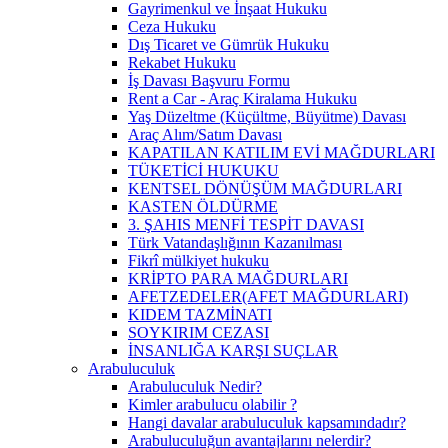
Gayrimenkul ve İnşaat Hukuku
Ceza Hukuku
Dış Ticaret ve Gümrük Hukuku
Rekabet Hukuku
İş Davası Başvuru Formu
Rent a Car - Araç Kiralama Hukuku
Yaş Düzeltme (Küçültme, Büyütme) Davası
Araç Alım/Satım Davası
KAPATILAN KATILIM EVİ MAĞDURLARI
TÜKETİCİ HUKUKU
KENTSEL DÖNÜŞÜM MAĞDURLARI
KASTEN ÖLDÜRME
3. ŞAHIS MENFİ TESPİT DAVASI
Türk Vatandaşlığının Kazanılması
Fikrî mülkiyet hukuku
KRİPTO PARA MAĞDURLARI
AFETZEDELER(AFET MAĞDURLARI)
KIDEM TAZMİNATI
SOYKIRIM CEZASI
İNSANLIĞA KARŞI SUÇLAR
Arabuluculuk
Arabuluculuk Nedir?
Kimler arabulucu olabilir ?
Hangi davalar arabuluculuk kapsamındadır?
Arabuluculuğun avantajlarını nelerdir?