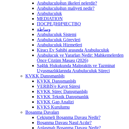
Arabuluculuğun ilkeleri nelerdir?
Arabuluculuğun maliyeti nedir?
Arabuluculuk
MEDIATION
ПОСРЕДНИЧЕСТВО
وساطة
Arabuluculuk Sistemi
Arabuluculuk Görevleri
Arabuluculuk Hizmetleri
Kiracı Ev Sahibi arasında Arabuluculuk
Arabulucuk ve Yararları Nedir: Mahkemelerden
Önce Çözüm Masası (2026)
Sağlık Hukukunda Malpraktis ve Tazminat
Uyuşmazlıklarında Arabuluculuk Süreci
KVKK Danışmanlığı
KVKK Danışmanlığı
VERBİS'e Kayıt Süresi
KVKK Süreç Danışmanlığı
KVKK Teknik Danışmanlık
KVKK Gap Analizi
KVKS Kurulumu
Boşanma Davaları
Çekişmeli Boşanma Davası Nedir?
Boşanma Davası Nasıl Açılır?
Anlaşmalı Boşanma Davası Nedir?