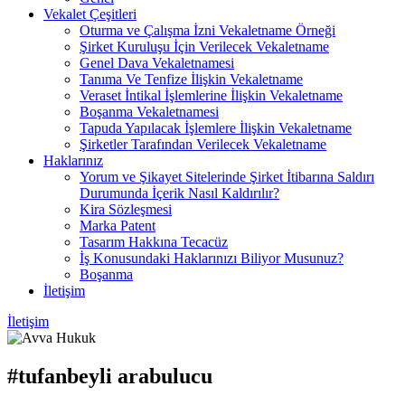
Vekalet Çeşitleri
Oturma ve Çalışma İzni Vekaletname Örneği
Şirket Kuruluşu İçin Verilecek Vekaletname
Genel Dava Vekaletnamesi
Tanıma Ve Tenfize İlişkin Vekaletname
Veraset İntikal İşlemlerine İlişkin Vekaletname
Boşanma Vekaletnamesi
Tapuda Yapılacak İşlemlere İlişkin Vekaletname
Şirketler Tarafından Verilecek Vekaletname
Haklarınız
Yorum ve Şikayet Sitelerinde Şirket İtibarına Saldırı
Durumunda İçerik Nasıl Kaldırılır?
Kira Sözleşmesi
Marka Patent
Tasarım Hakkına Tecacüz
İş Konusundaki Haklarınızı Biliyor Musunuz?
Boşanma
İletişim
İletişim
#tufanbeyli arabulucu