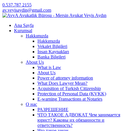
0.537.787 2155
av.veyisaydin@gmail.com
Ana Sayfa
Kurumsal
Hakkımızda
Hakkımızda
Vekalet Bilgileri
İnsan Kaynakları
Banka Bilgileri
About Us
What is Law
About Us
Power of attorney information
What Does Lawyer Mean?
Acquisition of Turkish Citizenship
Protection of Personal Data (KVKK)
E-warning Transactions at Notaries
О нас
РАЗРЕШЕНИЕ
ЧТО ТАКОЕ АДВОКАТ Чем занимается
юрист? Каковы их обязанности и
ответственность?
Что такое закон