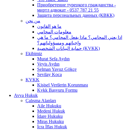
Приобретение турецкого гражданства -
миртл адвокат - 0537 787 21 55
Защита персональных данных (КВКК)
من نحن
ما هو القانون
معلومات المحامي
اذا يعني المحامي؟ ماذا يفعل المحامي؟ ما هي
واجباتهم ومسؤولياتهم؟
حماية البيانات الشخصية (KVKK)
Ekibimiz
Murat Sefa Aydın
Veyis Aydın
Selman Yavuz Gökçe
Sevilay Koca
KVKK
Kişisel Verilerin Korunması
Kvkk Başvuru Formu
Avva Hukuk
Çalışma Alanları
Aile Hukuku
Medeni Hukuk
İdare Hukuku
Miras Hukuku
İcra İflas Hukuk