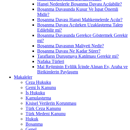
Hangi Nedenlerle Boşanma Davası Açılabilir?
Boşanma Davasında Kusur Ve İspat Önemli
Midir?
Boşanma Davası Hangi Mahkemelerde Açılır?
Boşanma Davası Açılırken Uzaklaştırma Talep
Edilebilir mi?
Boşanma Davasında Gerekçe Göstermek Gerekir
mi?
Boşanma Davasının Maliyeti Nedir?
Boşanma Davası Ne Kadar Sürer?
Tarafların Duruşmaya Katılması Gerekir mi?
Nafaka Türleri
Mal Rejiminin Evlilik İçinde Alınan Ev, Araba ve
Birikimlerin Paylaşımı
Makaleler
Ceza Hukuku
Gemi İş Kanunu
İş Hukuku
Kamulaştırma
Kişisel Verilerin Korunması
Türk Ceza Kanunu
Türk Medeni Kanunu
Hukuk
Boşanma
Genel