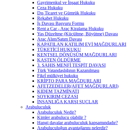
Gayrimenkul ve İnşaat Hukuku
Ceza Hukuku
Dış Ticaret ve Gümrük Hukuku
Rekabet Hukuku
İş Davası Başvuru Formu
Rent a Car - Araç Kiralama Hukuku
Yaş Düzeltme (Küçültme, Büyütme) Davası
Araç Alım/Satım Davası
KAPATILAN KATILIM EVİ MAĞDURLARI
TÜKETİCİ HUKUKU
KENTSEL DÖNÜŞÜM MAĞDURLARI
KASTEN ÖLDÜRME
3. ŞAHIS MENFİ TESPİT DAVASI
Türk Vatandaşlığının Kazanılması
Fikrî mülkiyet hukuku
KRİPTO PARA MAĞDURLARI
AFETZEDELER(AFET MAĞDURLARI)
KIDEM TAZMİNATI
SOYKIRIM CEZASI
İNSANLIĞA KARŞI SUÇLAR
Arabuluculuk
Arabuluculuk Nedir?
Kimler arabulucu olabilir ?
Hangi davalar arabuluculuk kapsamındadır?
Arabuluculuğun avantajlarını nelerdir?