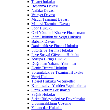
Ticaret hukuku
Boşanma Davası
Nafaka Davası
Velayet Davası
Maddi Tazminat Davası
Manevi Tazminat Davası
Spor Hukuku
Otel Yönetimi Kira ve Finansmanı
İdare Hukuku ve Vergi Hukuku
Babalık Davası
Bankacılık ve Finans Hukuku
Sigorta ve Taşıma Hukuku
İş ve Sosyal Güvenlik Hukuku
Avrupa Birliği Hukuku
Doğrudan Yabancı Yatırımlar
Deniz Ticareti Hukuku
Sorumluluk ve Tazminat Hukuku
Vergi Hukuku
Ticaret Hukuku Ve Şirketler
Kurumsal ve Yeniden Yapılandırma
Ortak Yatırım Girişimleri
Sağlık Hukuku
Şirket Birleşmeleri ve Devralmalar
Uyuşmazlıkların Çözümü
Yabancılar Hukuku