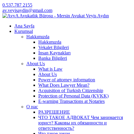
0.537.787 2155
av.veyisaydin@gmail.com
Ana Sayfa
Kurumsal
Hakkımızda
Hakkımızda
Vekalet Bilgileri
İnsan Kaynakları
Banka Bilgileri
About Us
What is Law
About Us
Power of attorney information
What Does Lawyer Mean?
Acquisition of Turkish Citizenship
Protection of Personal Data (KVKK)
E-warning Transactions at Notaries
О нас
РАЗРЕШЕНИЕ
ЧТО ТАКОЕ АДВОКАТ Чем занимается
юрист? Каковы их обязанности и
ответственность?
Что такое закон