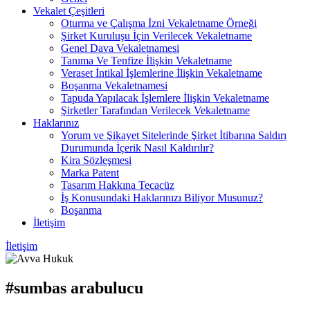
Vekalet Çeşitleri
Oturma ve Çalışma İzni Vekaletname Örneği
Şirket Kuruluşu İçin Verilecek Vekaletname
Genel Dava Vekaletnamesi
Tanıma Ve Tenfize İlişkin Vekaletname
Veraset İntikal İşlemlerine İlişkin Vekaletname
Boşanma Vekaletnamesi
Tapuda Yapılacak İşlemlere İlişkin Vekaletname
Şirketler Tarafından Verilecek Vekaletname
Haklarınız
Yorum ve Şikayet Sitelerinde Şirket İtibarına Saldırı
Durumunda İçerik Nasıl Kaldırılır?
Kira Sözleşmesi
Marka Patent
Tasarım Hakkına Tecacüz
İş Konusundaki Haklarınızı Biliyor Musunuz?
Boşanma
İletişim
İletişim
#sumbas arabulucu