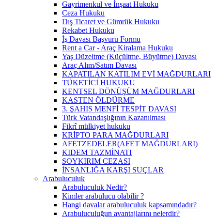
Gayrimenkul ve İnşaat Hukuku
Ceza Hukuku
Dış Ticaret ve Gümrük Hukuku
Rekabet Hukuku
İş Davası Başvuru Formu
Rent a Car - Araç Kiralama Hukuku
Yaş Düzeltme (Küçültme, Büyütme) Davası
Araç Alım/Satım Davası
KAPATILAN KATILIM EVİ MAĞDURLARI
TÜKETİCİ HUKUKU
KENTSEL DÖNÜŞÜM MAĞDURLARI
KASTEN ÖLDÜRME
3. ŞAHIS MENFİ TESPİT DAVASI
Türk Vatandaşlığının Kazanılması
Fikrî mülkiyet hukuku
KRİPTO PARA MAĞDURLARI
AFETZEDELER(AFET MAĞDURLARI)
KIDEM TAZMİNATI
SOYKIRIM CEZASI
İNSANLIĞA KARŞI SUÇLAR
Arabuluculuk
Arabuluculuk Nedir?
Kimler arabulucu olabilir ?
Hangi davalar arabuluculuk kapsamındadır?
Arabuluculuğun avantajlarını nelerdir?