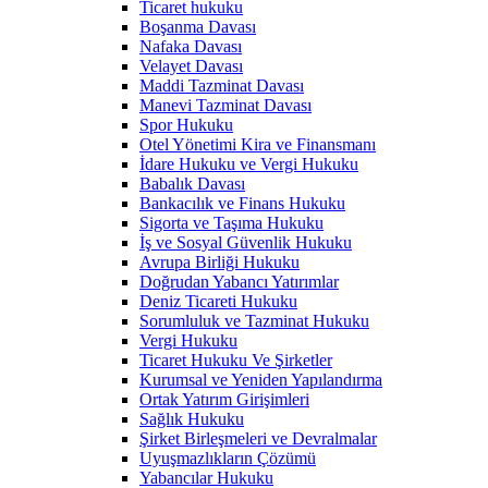
Ticaret hukuku
Boşanma Davası
Nafaka Davası
Velayet Davası
Maddi Tazminat Davası
Manevi Tazminat Davası
Spor Hukuku
Otel Yönetimi Kira ve Finansmanı
İdare Hukuku ve Vergi Hukuku
Babalık Davası
Bankacılık ve Finans Hukuku
Sigorta ve Taşıma Hukuku
İş ve Sosyal Güvenlik Hukuku
Avrupa Birliği Hukuku
Doğrudan Yabancı Yatırımlar
Deniz Ticareti Hukuku
Sorumluluk ve Tazminat Hukuku
Vergi Hukuku
Ticaret Hukuku Ve Şirketler
Kurumsal ve Yeniden Yapılandırma
Ortak Yatırım Girişimleri
Sağlık Hukuku
Şirket Birleşmeleri ve Devralmalar
Uyuşmazlıkların Çözümü
Yabancılar Hukuku