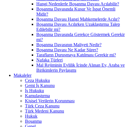
Hangi Nedenlerle Boşanma Davası Açılabilir?
Boşanma Davasında Kusur Ve İspat Önemli
Midir?
Boşanma Davası Hangi Mahkemelerde Açılır?
Boşanma Davası Açılırken Uzaklaştırma Talep
Edilebilir mi?
Boşanma Davasında Gerekçe Göstermek Gerekir
mi?
Boşanma Davasının Maliyeti Nedir?
Boşanma Davası Ne Kadar Sürer?
Tarafların Duruşmaya Katılması Gerekir mi?
Nafaka Türleri
Mal Rejiminin Evlilik İçinde Alınan Ev, Araba ve
Birikimlerin Paylaşımı
Makaleler
Ceza Hukuku
Gemi İş Kanunu
İş Hukuku
Kamulaştırma
Kişisel Verilerin Korunması
Türk Ceza Kanunu
Türk Medeni Kanunu
Hukuk
Boşanma
Genel