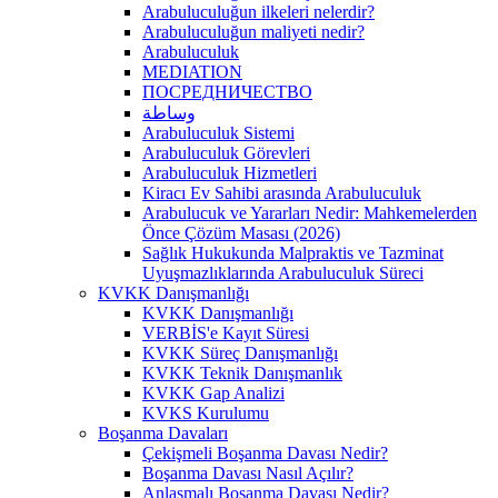
Arabuluculuğun ilkeleri nelerdir?
Arabuluculuğun maliyeti nedir?
Arabuluculuk
MEDIATION
ПОСРЕДНИЧЕСТВО
وساطة
Arabuluculuk Sistemi
Arabuluculuk Görevleri
Arabuluculuk Hizmetleri
Kiracı Ev Sahibi arasında Arabuluculuk
Arabulucuk ve Yararları Nedir: Mahkemelerden
Önce Çözüm Masası (2026)
Sağlık Hukukunda Malpraktis ve Tazminat
Uyuşmazlıklarında Arabuluculuk Süreci
KVKK Danışmanlığı
KVKK Danışmanlığı
VERBİS'e Kayıt Süresi
KVKK Süreç Danışmanlığı
KVKK Teknik Danışmanlık
KVKK Gap Analizi
KVKS Kurulumu
Boşanma Davaları
Çekişmeli Boşanma Davası Nedir?
Boşanma Davası Nasıl Açılır?
Anlaşmalı Boşanma Davası Nedir?