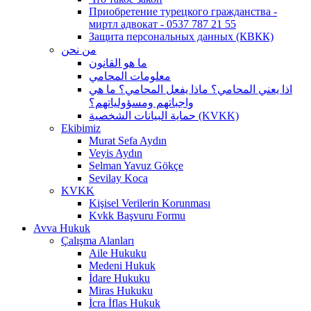
Приобретение турецкого гражданства -
миртл адвокат - 0537 787 21 55
Защита персональных данных (КВКК)
من نحن
ما هو القانون
معلومات المحامي
اذا يعني المحامي؟ ماذا يفعل المحامي؟ ما هي
واجباتهم ومسؤولياتهم؟
حماية البيانات الشخصية (KVKK)
Ekibimiz
Murat Sefa Aydın
Veyis Aydın
Selman Yavuz Gökçe
Sevilay Koca
KVKK
Kişisel Verilerin Korunması
Kvkk Başvuru Formu
Avva Hukuk
Çalışma Alanları
Aile Hukuku
Medeni Hukuk
İdare Hukuku
Miras Hukuku
İcra İflas Hukuk