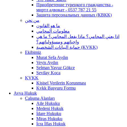
Приобретение турецкого гражданства -
миртл адвокат - 0537 787 21 55
Защита персональных данных (КВКК)
من نحن
ما هو القانون
معلومات المحامي
اذا يعني المحامي؟ ماذا يفعل المحامي؟ ما هي
واجباتهم ومسؤولياتهم؟
حماية البيانات الشخصية (KVKK)
Ekibimiz
Murat Sefa Aydın
Veyis Aydın
Selman Yavuz Gökçe
Sevilay Koca
KVKK
Kişisel Verilerin Korunması
Kvkk Başvuru Formu
Avva Hukuk
Çalışma Alanları
Aile Hukuku
Medeni Hukuk
İdare Hukuku
Miras Hukuku
İcra İflas Hukuk