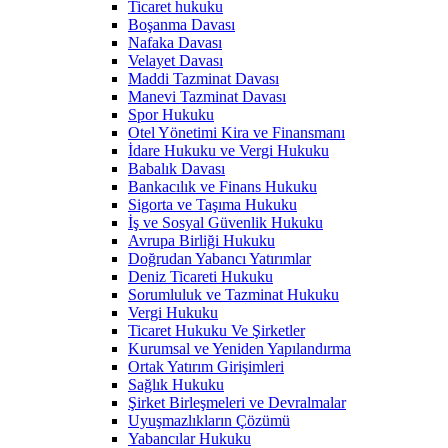
Ticaret hukuku
Boşanma Davası
Nafaka Davası
Velayet Davası
Maddi Tazminat Davası
Manevi Tazminat Davası
Spor Hukuku
Otel Yönetimi Kira ve Finansmanı
İdare Hukuku ve Vergi Hukuku
Babalık Davası
Bankacılık ve Finans Hukuku
Sigorta ve Taşıma Hukuku
İş ve Sosyal Güvenlik Hukuku
Avrupa Birliği Hukuku
Doğrudan Yabancı Yatırımlar
Deniz Ticareti Hukuku
Sorumluluk ve Tazminat Hukuku
Vergi Hukuku
Ticaret Hukuku Ve Şirketler
Kurumsal ve Yeniden Yapılandırma
Ortak Yatırım Girişimleri
Sağlık Hukuku
Şirket Birleşmeleri ve Devralmalar
Uyuşmazlıkların Çözümü
Yabancılar Hukuku