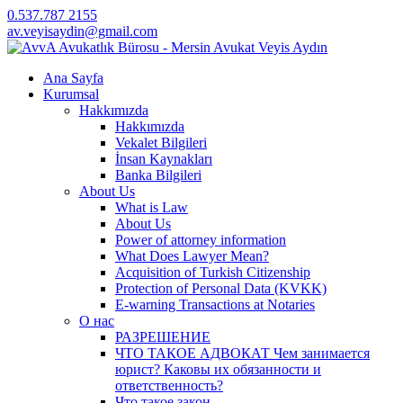
0.537.787 2155
av.veyisaydin@gmail.com
Ana Sayfa
Kurumsal
Hakkımızda
Hakkımızda
Vekalet Bilgileri
İnsan Kaynakları
Banka Bilgileri
About Us
What is Law
About Us
Power of attorney information
What Does Lawyer Mean?
Acquisition of Turkish Citizenship
Protection of Personal Data (KVKK)
E-warning Transactions at Notaries
О нас
РАЗРЕШЕНИЕ
ЧТО ТАКОЕ АДВОКАТ Чем занимается
юрист? Каковы их обязанности и
ответственность?
Что такое закон