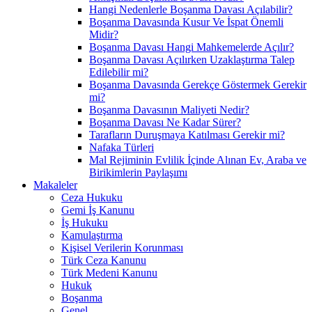
Hangi Nedenlerle Boşanma Davası Açılabilir?
Boşanma Davasında Kusur Ve İspat Önemli
Midir?
Boşanma Davası Hangi Mahkemelerde Açılır?
Boşanma Davası Açılırken Uzaklaştırma Talep
Edilebilir mi?
Boşanma Davasında Gerekçe Göstermek Gerekir
mi?
Boşanma Davasının Maliyeti Nedir?
Boşanma Davası Ne Kadar Sürer?
Tarafların Duruşmaya Katılması Gerekir mi?
Nafaka Türleri
Mal Rejiminin Evlilik İçinde Alınan Ev, Araba ve
Birikimlerin Paylaşımı
Makaleler
Ceza Hukuku
Gemi İş Kanunu
İş Hukuku
Kamulaştırma
Kişisel Verilerin Korunması
Türk Ceza Kanunu
Türk Medeni Kanunu
Hukuk
Boşanma
Genel