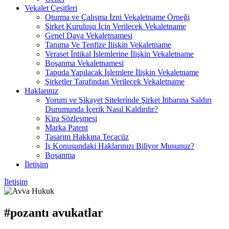
Vekalet Çeşitleri
Oturma ve Çalışma İzni Vekaletname Örneği
Şirket Kuruluşu İçin Verilecek Vekaletname
Genel Dava Vekaletnamesi
Tanıma Ve Tenfize İlişkin Vekaletname
Veraset İntikal İşlemlerine İlişkin Vekaletname
Boşanma Vekaletnamesi
Tapuda Yapılacak İşlemlere İlişkin Vekaletname
Şirketler Tarafından Verilecek Vekaletname
Haklarınız
Yorum ve Şikayet Sitelerinde Şirket İtibarına Saldırı
Durumunda İçerik Nasıl Kaldırılır?
Kira Sözleşmesi
Marka Patent
Tasarım Hakkına Tecacüz
İş Konusundaki Haklarınızı Biliyor Musunuz?
Boşanma
İletişim
İletişim
#pozantı avukatlar