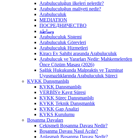
Arabuluculuğun ilkeleri nelerdir?
Arabuluculuğun maliyeti nedir?
Arabuluculuk
MEDIATION
ПОСРЕДНИЧЕСТВО
وساطة
Arabuluculuk Sistemi
Arabuluculuk Görevleri
Arabuluculuk Hizmetleri
Kiracı Ev Sahibi arasında Arabuluculuk
Arabulucuk ve Yararları Nedir: Mahkemelerden
Önce Çözüm Masası (2026)
Sağlık Hukukunda Malpraktis ve Tazminat
Uyuşmazlıklarında Arabuluculuk Süreci
KVKK Danışmanlığı
KVKK Danışmanlığı
VERBİS'e Kayıt Süresi
KVKK Süreç Danışmanlığı
KVKK Teknik Danışmanlık
KVKK Gap Analizi
KVKS Kurulumu
Boşanma Davaları
Çekişmeli Boşanma Davası Nedir?
Boşanma Davası Nasıl Açılır?
Anlaşmalı Boşanma Davası Nedir?