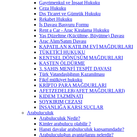
Gayrimenkul ve İnşaat Hukuku
Ceza Hukuku
Dış Ticaret ve Gümrük Hukuku
Rekabet Hukuku
İş Davası Başvuru Formu
Rent a Car - Araç Kiralama Hukuku
Yaş Düzeltme (Küçültme, Büyütme) Davası
Araç Alım/Satım Davası
KAPATILAN KATILIM EVİ MAĞDURLARI
TÜKETİCİ HUKUKU
KENTSEL DÖNÜŞÜM MAĞDURLARI
KASTEN ÖLDÜRME
3. ŞAHIS MENFİ TESPİT DAVASI
Türk Vatandaşlığının Kazanılması
Fikrî mülkiyet hukuku
KRİPTO PARA MAĞDURLARI
AFETZEDELER(AFET MAĞDURLARI)
KIDEM TAZMİNATI
SOYKIRIM CEZASI
İNSANLIĞA KARŞI SUÇLAR
Arabuluculuk
Arabuluculuk Nedir?
Kimler arabulucu olabilir ?
Hangi davalar arabuluculuk kapsamındadır?
Arabuluculuğun avantajlarını nelerdir?