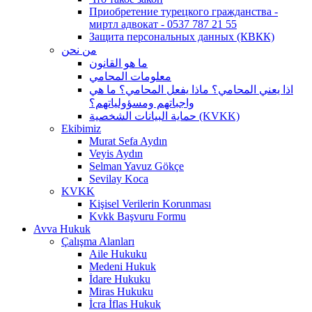
Приобретение турецкого гражданства -
миртл адвокат - 0537 787 21 55
Защита персональных данных (КВКК)
من نحن
ما هو القانون
معلومات المحامي
اذا يعني المحامي؟ ماذا يفعل المحامي؟ ما هي
واجباتهم ومسؤولياتهم؟
حماية البيانات الشخصية (KVKK)
Ekibimiz
Murat Sefa Aydın
Veyis Aydın
Selman Yavuz Gökçe
Sevilay Koca
KVKK
Kişisel Verilerin Korunması
Kvkk Başvuru Formu
Avva Hukuk
Çalışma Alanları
Aile Hukuku
Medeni Hukuk
İdare Hukuku
Miras Hukuku
İcra İflas Hukuk