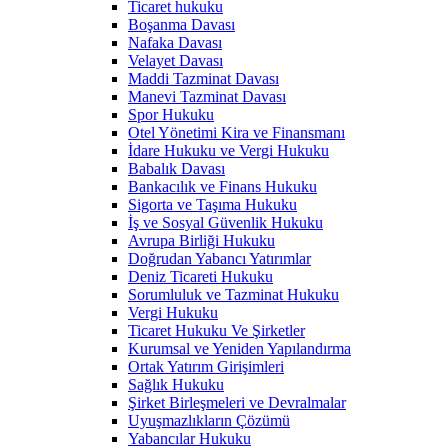
Ticaret hukuku
Boşanma Davası
Nafaka Davası
Velayet Davası
Maddi Tazminat Davası
Manevi Tazminat Davası
Spor Hukuku
Otel Yönetimi Kira ve Finansmanı
İdare Hukuku ve Vergi Hukuku
Babalık Davası
Bankacılık ve Finans Hukuku
Sigorta ve Taşıma Hukuku
İş ve Sosyal Güvenlik Hukuku
Avrupa Birliği Hukuku
Doğrudan Yabancı Yatırımlar
Deniz Ticareti Hukuku
Sorumluluk ve Tazminat Hukuku
Vergi Hukuku
Ticaret Hukuku Ve Şirketler
Kurumsal ve Yeniden Yapılandırma
Ortak Yatırım Girişimleri
Sağlık Hukuku
Şirket Birleşmeleri ve Devralmalar
Uyuşmazlıkların Çözümü
Yabancılar Hukuku