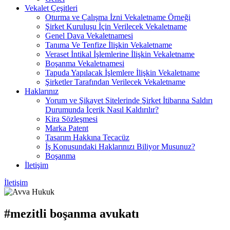
Vekalet Çeşitleri
Oturma ve Çalışma İzni Vekaletname Örneği
Şirket Kuruluşu İçin Verilecek Vekaletname
Genel Dava Vekaletnamesi
Tanıma Ve Tenfize İlişkin Vekaletname
Veraset İntikal İşlemlerine İlişkin Vekaletname
Boşanma Vekaletnamesi
Tapuda Yapılacak İşlemlere İlişkin Vekaletname
Şirketler Tarafından Verilecek Vekaletname
Haklarınız
Yorum ve Şikayet Sitelerinde Şirket İtibarına Saldırı
Durumunda İçerik Nasıl Kaldırılır?
Kira Sözleşmesi
Marka Patent
Tasarım Hakkına Tecacüz
İş Konusundaki Haklarınızı Biliyor Musunuz?
Boşanma
İletişim
İletişim
#mezitli boşanma avukatı