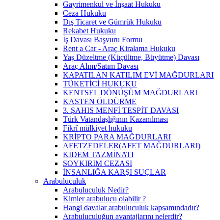
Gayrimenkul ve İnşaat Hukuku
Ceza Hukuku
Dış Ticaret ve Gümrük Hukuku
Rekabet Hukuku
İş Davası Başvuru Formu
Rent a Car - Araç Kiralama Hukuku
Yaş Düzeltme (Küçültme, Büyütme) Davası
Araç Alım/Satım Davası
KAPATILAN KATILIM EVİ MAĞDURLARI
TÜKETİCİ HUKUKU
KENTSEL DÖNÜŞÜM MAĞDURLARI
KASTEN ÖLDÜRME
3. ŞAHIS MENFİ TESPİT DAVASI
Türk Vatandaşlığının Kazanılması
Fikrî mülkiyet hukuku
KRİPTO PARA MAĞDURLARI
AFETZEDELER(AFET MAĞDURLARI)
KIDEM TAZMİNATI
SOYKIRIM CEZASI
İNSANLIĞA KARŞI SUÇLAR
Arabuluculuk
Arabuluculuk Nedir?
Kimler arabulucu olabilir ?
Hangi davalar arabuluculuk kapsamındadır?
Arabuluculuğun avantajlarını nelerdir?