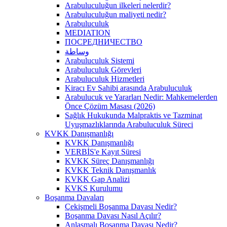
Arabuluculuğun ilkeleri nelerdir?
Arabuluculuğun maliyeti nedir?
Arabuluculuk
MEDIATION
ПОСРЕДНИЧЕСТВО
وساطة
Arabuluculuk Sistemi
Arabuluculuk Görevleri
Arabuluculuk Hizmetleri
Kiracı Ev Sahibi arasında Arabuluculuk
Arabulucuk ve Yararları Nedir: Mahkemelerden
Önce Çözüm Masası (2026)
Sağlık Hukukunda Malpraktis ve Tazminat
Uyuşmazlıklarında Arabuluculuk Süreci
KVKK Danışmanlığı
KVKK Danışmanlığı
VERBİS'e Kayıt Süresi
KVKK Süreç Danışmanlığı
KVKK Teknik Danışmanlık
KVKK Gap Analizi
KVKS Kurulumu
Boşanma Davaları
Çekişmeli Boşanma Davası Nedir?
Boşanma Davası Nasıl Açılır?
Anlaşmalı Boşanma Davası Nedir?