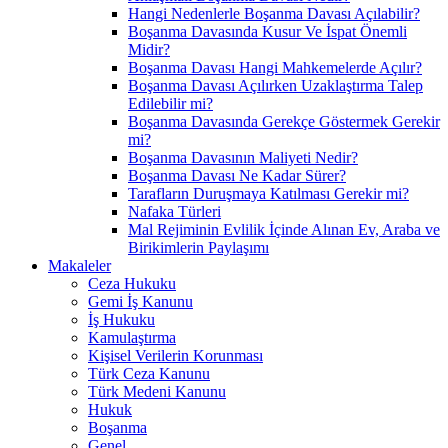
Hangi Nedenlerle Boşanma Davası Açılabilir?
Boşanma Davasında Kusur Ve İspat Önemli
Midir?
Boşanma Davası Hangi Mahkemelerde Açılır?
Boşanma Davası Açılırken Uzaklaştırma Talep
Edilebilir mi?
Boşanma Davasında Gerekçe Göstermek Gerekir
mi?
Boşanma Davasının Maliyeti Nedir?
Boşanma Davası Ne Kadar Sürer?
Tarafların Duruşmaya Katılması Gerekir mi?
Nafaka Türleri
Mal Rejiminin Evlilik İçinde Alınan Ev, Araba ve
Birikimlerin Paylaşımı
Makaleler
Ceza Hukuku
Gemi İş Kanunu
İş Hukuku
Kamulaştırma
Kişisel Verilerin Korunması
Türk Ceza Kanunu
Türk Medeni Kanunu
Hukuk
Boşanma
Genel