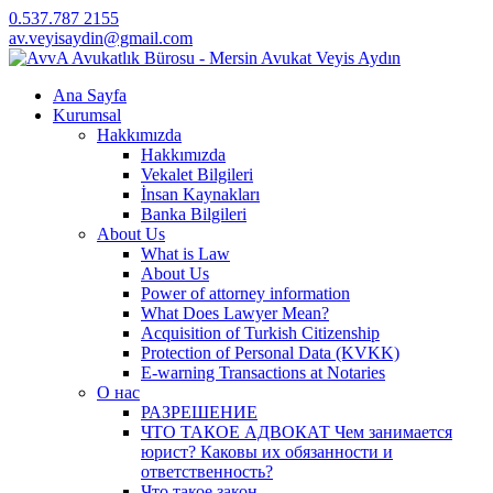
0.537.787 2155
av.veyisaydin@gmail.com
Ana Sayfa
Kurumsal
Hakkımızda
Hakkımızda
Vekalet Bilgileri
İnsan Kaynakları
Banka Bilgileri
About Us
What is Law
About Us
Power of attorney information
What Does Lawyer Mean?
Acquisition of Turkish Citizenship
Protection of Personal Data (KVKK)
E-warning Transactions at Notaries
О нас
РАЗРЕШЕНИЕ
ЧТО ТАКОЕ АДВОКАТ Чем занимается
юрист? Каковы их обязанности и
ответственность?
Что такое закон