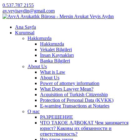
0.537.787 2155
av.veyisaydin@gmail.com
Ana Sayfa
Kurumsal
Hakkımızda
Hakkımızda
Vekalet Bilgileri
İnsan Kaynakları
Banka Bilgileri
About Us
What is Law
About Us
Power of attorney information
What Does Lawyer Mean?
Acquisition of Turkish Citizenship
Protection of Personal Data (KVKK)
E-warning Transactions at Notaries
О нас
РАЗРЕШЕНИЕ
ЧТО ТАКОЕ АДВОКАТ Чем занимается
юрист? Каковы их обязанности и
ответственность?
Что такое закон