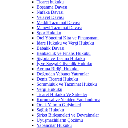
Ticaret hukuku
Boşanma Davası
Nafaka Davası
Velayet Davası
Maddi Tazminat Davası
Manevi Tazminat Davası
Spor Hukuku
Otel Yönetimi Kira ve Finansmanı
İdare Hukuku ve Vergi Hukuku
Babalık Davası
Bankacılık ve Finans Hukuku
Sigorta ve Taşıma Hukuku
İş ve Sosyal Güvenlik Hukuku
Avrupa Birliği Hukuku
Doğrudan Yabancı Yatırımlar
Deniz Ticareti Hukuku
Sorumluluk ve Tazminat Hukuku
Vergi Hukuku
Ticaret Hukuku Ve Şirketler
Kurumsal ve Yeniden Yapılandırma
Ortak Yatırım Girişimleri
Sağlık Hukuku
Şirket Birleşmeleri ve Devralmalar
Uyuşmazlıkların Çözümü
Yabancılar Hukuku