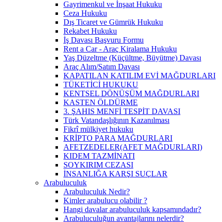
Gayrimenkul ve İnşaat Hukuku
Ceza Hukuku
Dış Ticaret ve Gümrük Hukuku
Rekabet Hukuku
İş Davası Başvuru Formu
Rent a Car - Araç Kiralama Hukuku
Yaş Düzeltme (Küçültme, Büyütme) Davası
Araç Alım/Satım Davası
KAPATILAN KATILIM EVİ MAĞDURLARI
TÜKETİCİ HUKUKU
KENTSEL DÖNÜŞÜM MAĞDURLARI
KASTEN ÖLDÜRME
3. ŞAHIS MENFİ TESPİT DAVASI
Türk Vatandaşlığının Kazanılması
Fikrî mülkiyet hukuku
KRİPTO PARA MAĞDURLARI
AFETZEDELER(AFET MAĞDURLARI)
KIDEM TAZMİNATI
SOYKIRIM CEZASI
İNSANLIĞA KARŞI SUÇLAR
Arabuluculuk
Arabuluculuk Nedir?
Kimler arabulucu olabilir ?
Hangi davalar arabuluculuk kapsamındadır?
Arabuluculuğun avantajlarını nelerdir?