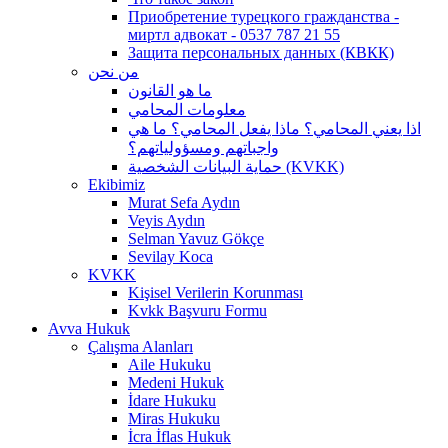
Приобретение турецкого гражданства -
миртл адвокат - 0537 787 21 55
Защита персональных данных (КВКК)
من نحن
ما هو القانون
معلومات المحامي
اذا يعني المحامي؟ ماذا يفعل المحامي؟ ما هي
واجباتهم ومسؤولياتهم؟
حماية البيانات الشخصية (KVKK)
Ekibimiz
Murat Sefa Aydın
Veyis Aydın
Selman Yavuz Gökçe
Sevilay Koca
KVKK
Kişisel Verilerin Korunması
Kvkk Başvuru Formu
Avva Hukuk
Çalışma Alanları
Aile Hukuku
Medeni Hukuk
İdare Hukuku
Miras Hukuku
İcra İflas Hukuk