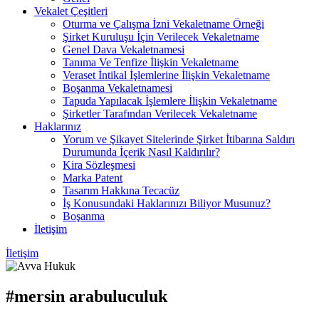
Vekalet Çeşitleri
Oturma ve Çalışma İzni Vekaletname Örneği
Şirket Kuruluşu İçin Verilecek Vekaletname
Genel Dava Vekaletnamesi
Tanıma Ve Tenfize İlişkin Vekaletname
Veraset İntikal İşlemlerine İlişkin Vekaletname
Boşanma Vekaletnamesi
Tapuda Yapılacak İşlemlere İlişkin Vekaletname
Şirketler Tarafından Verilecek Vekaletname
Haklarınız
Yorum ve Şikayet Sitelerinde Şirket İtibarına Saldırı
Durumunda İçerik Nasıl Kaldırılır?
Kira Sözleşmesi
Marka Patent
Tasarım Hakkına Tecacüz
İş Konusundaki Haklarınızı Biliyor Musunuz?
Boşanma
İletişim
İletişim
#mersin arabuluculuk