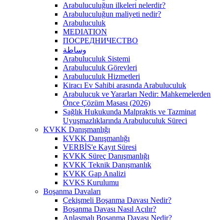
Arabuluculuğun ilkeleri nelerdir?
Arabuluculuğun maliyeti nedir?
Arabuluculuk
MEDIATION
ПОСРЕДНИЧЕСТВО
وساطة
Arabuluculuk Sistemi
Arabuluculuk Görevleri
Arabuluculuk Hizmetleri
Kiracı Ev Sahibi arasında Arabuluculuk
Arabulucuk ve Yararları Nedir: Mahkemelerden
Önce Çözüm Masası (2026)
Sağlık Hukukunda Malpraktis ve Tazminat
Uyuşmazlıklarında Arabuluculuk Süreci
KVKK Danışmanlığı
KVKK Danışmanlığı
VERBİS'e Kayıt Süresi
KVKK Süreç Danışmanlığı
KVKK Teknik Danışmanlık
KVKK Gap Analizi
KVKS Kurulumu
Boşanma Davaları
Çekişmeli Boşanma Davası Nedir?
Boşanma Davası Nasıl Açılır?
Anlaşmalı Boşanma Davası Nedir?