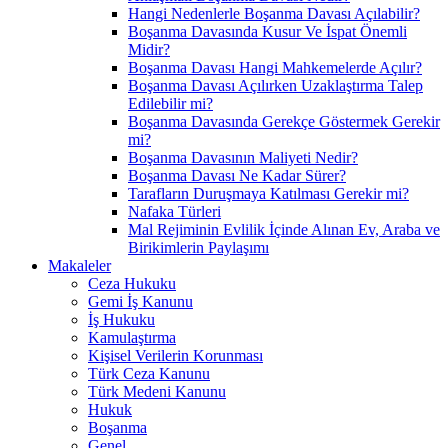
Hangi Nedenlerle Boşanma Davası Açılabilir?
Boşanma Davasında Kusur Ve İspat Önemli
Midir?
Boşanma Davası Hangi Mahkemelerde Açılır?
Boşanma Davası Açılırken Uzaklaştırma Talep
Edilebilir mi?
Boşanma Davasında Gerekçe Göstermek Gerekir
mi?
Boşanma Davasının Maliyeti Nedir?
Boşanma Davası Ne Kadar Sürer?
Tarafların Duruşmaya Katılması Gerekir mi?
Nafaka Türleri
Mal Rejiminin Evlilik İçinde Alınan Ev, Araba ve
Birikimlerin Paylaşımı
Makaleler
Ceza Hukuku
Gemi İş Kanunu
İş Hukuku
Kamulaştırma
Kişisel Verilerin Korunması
Türk Ceza Kanunu
Türk Medeni Kanunu
Hukuk
Boşanma
Genel