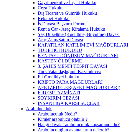
Gayrimenkul ve İnşaat Hukuku
Ceza Hukuku
Dış Ticaret ve Gümrük Hukuku
Rekabet Hukuku
İş Davası Başvuru Formu
Rent a Car - Araç Kiralama Hukuku
Yaş Düzeltme (Küçültme, Büyütme) Davası
Araç Alım/Satım Davası
KAPATILAN KATILIM EVİ MAĞDURLARI
TÜKETİCİ HUKUKU
KENTSEL DÖNÜŞÜM MAĞDURLARI
KASTEN ÖLDÜRME
3. ŞAHIS MENFİ TESPİT DAVASI
Türk Vatandaşlığının Kazanılması
Fikrî mülkiyet hukuku
KRİPTO PARA MAĞDURLARI
AFETZEDELER(AFET MAĞDURLARI)
KIDEM TAZMİNATI
SOYKIRIM CEZASI
İNSANLIĞA KARŞI SUÇLAR
Arabuluculuk
Arabuluculuk Nedir?
Kimler arabulucu olabilir ?
Hangi davalar arabuluculuk kapsamındadır?
Arabuluculuğun avantajlarını nelerdir?