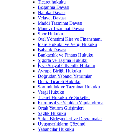
Ticaret hukuku
Boşanma Davası
Nafaka Davası
Velayet Davası
Maddi Tazminat Davası
Manevi Tazminat Davası
Spor Hukuku
Otel Yönetimi Kira ve Finansmanı
İdare Hukuku ve Vergi Hukuku
Babalık Davası
Bankacılık ve Finans Hukuku
Sigorta ve Taşıma Hukuku
İş ve Sosyal Güvenlik Hukuku
Avrupa Birliği Hukuku
Doğrudan Yabancı Yatırımlar
Deniz Ticareti Hukuku
Sorumluluk ve Tazminat Hukuku
Vergi Hukuku
Ticaret Hukuku Ve Şirketler
Kurumsal ve Yeniden Yapılandırma
Ortak Yatırım Girişimleri
Sağlık Hukuku
Şirket Birleşmeleri ve Devralmalar
Uyuşmazlıkların Çözümü
Yabancılar Hukuku