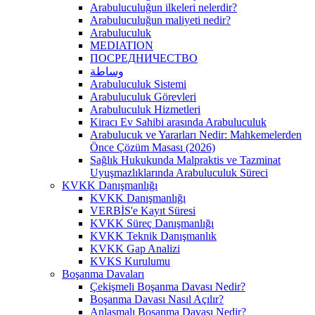
Arabuluculuğun ilkeleri nelerdir?
Arabuluculuğun maliyeti nedir?
Arabuluculuk
MEDIATION
ПОСРЕДНИЧЕСТВО
وساطة
Arabuluculuk Sistemi
Arabuluculuk Görevleri
Arabuluculuk Hizmetleri
Kiracı Ev Sahibi arasında Arabuluculuk
Arabulucuk ve Yararları Nedir: Mahkemelerden
Önce Çözüm Masası (2026)
Sağlık Hukukunda Malpraktis ve Tazminat
Uyuşmazlıklarında Arabuluculuk Süreci
KVKK Danışmanlığı
KVKK Danışmanlığı
VERBİS'e Kayıt Süresi
KVKK Süreç Danışmanlığı
KVKK Teknik Danışmanlık
KVKK Gap Analizi
KVKS Kurulumu
Boşanma Davaları
Çekişmeli Boşanma Davası Nedir?
Boşanma Davası Nasıl Açılır?
Anlaşmalı Boşanma Davası Nedir?