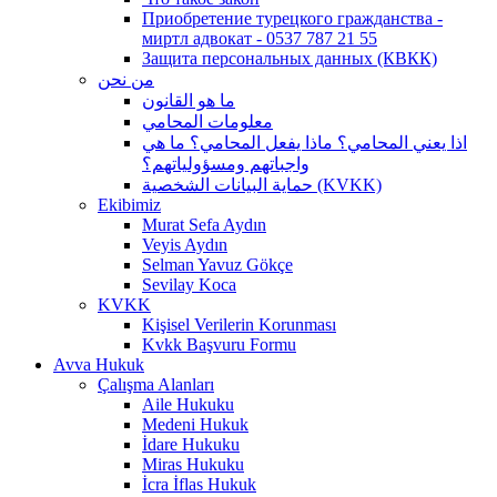
Приобретение турецкого гражданства -
миртл адвокат - 0537 787 21 55
Защита персональных данных (КВКК)
من نحن
ما هو القانون
معلومات المحامي
اذا يعني المحامي؟ ماذا يفعل المحامي؟ ما هي
واجباتهم ومسؤولياتهم؟
حماية البيانات الشخصية (KVKK)
Ekibimiz
Murat Sefa Aydın
Veyis Aydın
Selman Yavuz Gökçe
Sevilay Koca
KVKK
Kişisel Verilerin Korunması
Kvkk Başvuru Formu
Avva Hukuk
Çalışma Alanları
Aile Hukuku
Medeni Hukuk
İdare Hukuku
Miras Hukuku
İcra İflas Hukuk