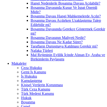
Hangi Nedenlerle Boşanma Davası Açılabilir?
Boşanma Davasında Kusur Ve İspat Önemli
Midir?
Boşanma Davası Hangi Mahkemelerde Açılır?
Boşanma Davası Açılırken Uzaklaştırma Talep
Edilebilir mi?
Boşanma Davasında Gerekçe Göstermek Gerekir
mi?
Boşanma Davasının Maliyeti Nedir?
Boşanma Davası Ne Kadar Sürer?
Tarafların Duruşmaya Katılması Gerekir mi?
Nafaka Türleri
Mal Rejiminin Evlilik İçinde Alınan Ev, Araba ve
Birikimlerin Paylaşımı
Makaleler
Ceza Hukuku
Gemi İş Kanunu
İş Hukuku
Kamulaştırma
Kişisel Verilerin Korunması
Türk Ceza Kanunu
Türk Medeni Kanunu
Hukuk
Boşanma
Genel