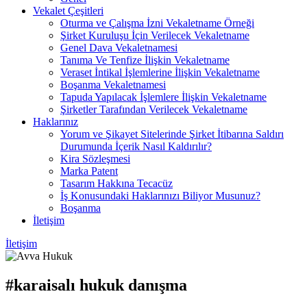
Vekalet Çeşitleri
Oturma ve Çalışma İzni Vekaletname Örneği
Şirket Kuruluşu İçin Verilecek Vekaletname
Genel Dava Vekaletnamesi
Tanıma Ve Tenfize İlişkin Vekaletname
Veraset İntikal İşlemlerine İlişkin Vekaletname
Boşanma Vekaletnamesi
Tapuda Yapılacak İşlemlere İlişkin Vekaletname
Şirketler Tarafından Verilecek Vekaletname
Haklarınız
Yorum ve Şikayet Sitelerinde Şirket İtibarına Saldırı
Durumunda İçerik Nasıl Kaldırılır?
Kira Sözleşmesi
Marka Patent
Tasarım Hakkına Tecacüz
İş Konusundaki Haklarınızı Biliyor Musunuz?
Boşanma
İletişim
İletişim
#karaisalı hukuk danışma