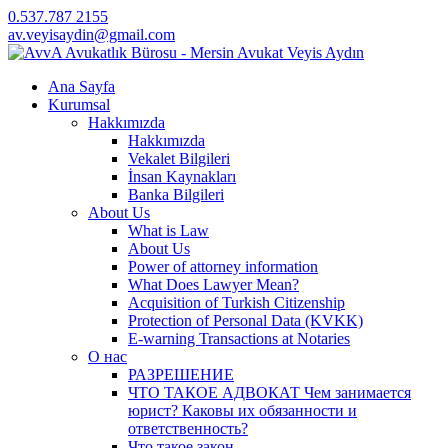
0.537.787 2155
av.veyisaydin@gmail.com
Ana Sayfa
Kurumsal
Hakkımızda
Hakkımızda
Vekalet Bilgileri
İnsan Kaynakları
Banka Bilgileri
About Us
What is Law
About Us
Power of attorney information
What Does Lawyer Mean?
Acquisition of Turkish Citizenship
Protection of Personal Data (KVKK)
E-warning Transactions at Notaries
О нас
РАЗРЕШЕНИЕ
ЧТО ТАКОЕ АДВОКАТ Чем занимается
юрист? Каковы их обязанности и
ответственность?
Что такое закон