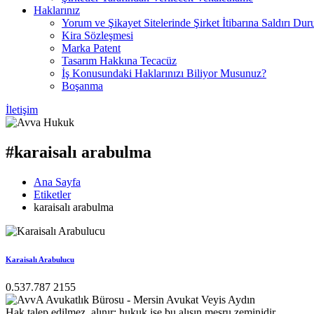
Haklarınız
Yorum ve Şikayet Sitelerinde Şirket İtibarına Saldırı Dur
Kira Sözleşmesi
Marka Patent
Tasarım Hakkına Tecacüz
İş Konusundaki Haklarınızı Biliyor Musunuz?
Boşanma
İletişim
#karaisalı arabulma
Ana Sayfa
Etiketler
karaisalı arabulma
Karaisalı Arabulucu
0.537.787 2155
Hak talep edilmez, alınır; hukuk ise bu alışın meşru zeminidir.