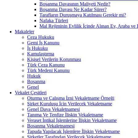
Boşanma Davasının Maliyeti Nedir?
Boşanma Davası Ne Kadar Sürer?
Tarafların Duruşmaya Katılması Gerekir mi?
Nafaka Türleri
Mal Rejiminin Evlilik İçinde Alınan Ev, Araba ve 
Makaleler
Ceza Hukuku
Gemi İş Kanunu
İş Hukuku
Kamulaştırma
Kişisel Verilerin Korunması
Türk Ceza Kanunu
Türk Medeni Kanunu
Hukuk
Boşanma
Genel
Vekalet Çeşitleri
Oturma ve Çalışma İzni Vekaletname Örneği
Şirket Kuruluşu İçin Verilecek Vekaletname
Genel Dava Vekaletnamesi
Tanıma Ve Tenfize İlişkin Vekaletname
Veraset İntikal İşlemlerine İlişkin Vekaletname
Boşanma Vekaletnamesi
Tapuda Yapılacak İşlemlere İlişkin Vekaletname
Şirketler Tarafından Verilecek Vekaletname