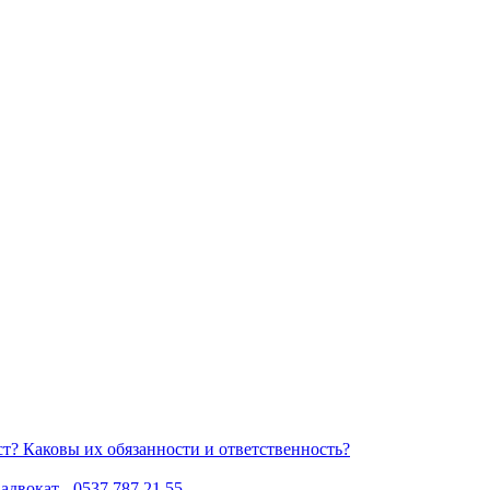
Каковы их обязанности и ответственность?
двокат - 0537 787 21 55