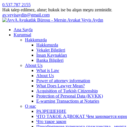
0.537.787 2155
Hak talep edilmez, alınır; hukuk ise bu alışın meşru zeminidir.
av.veyisaydin@gmail.com
Ana Sayfa
Kurumsal
Hakkımızda
Hakkımızda
Vekalet Bilgileri
İnsan Kaynakları
Banka Bilgileri
About Us
What is Law
About Us
Power of attorney information
What Does Lawyer Mean?
Acquisition of Turkish Citizenship
Protection of Personal Data (KVKK)
E-warning Transactions at Notaries
О нас
РАЗРЕШЕНИЕ
ЧТО ТАКОЕ АДВОКАТ Чем занимается юрист? 
Что такое закон
Приобретение турецкого гражданства - миртл а