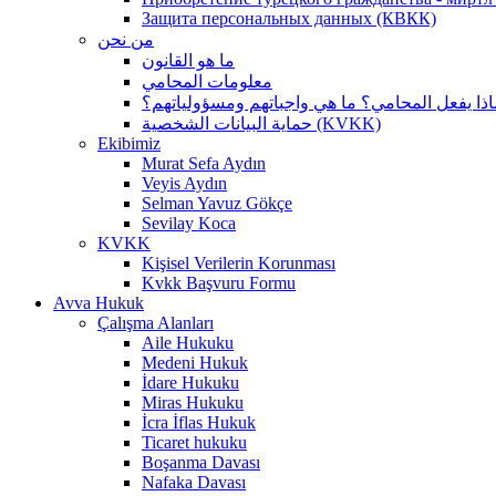
Защита персональных данных (КВКК)
من نحن
ما هو القانون
معلومات المحامي
اذا يفعل المحامي؟ ما هي واجباتهم ومسؤولياتهم؟
حماية البيانات الشخصية (KVKK)
Ekibimiz
Murat Sefa Aydın
Veyis Aydın
Selman Yavuz Gökçe
Sevilay Koca
KVKK
Kişisel Verilerin Korunması
Kvkk Başvuru Formu
Avva Hukuk
Çalışma Alanları
Aile Hukuku
Medeni Hukuk
İdare Hukuku
Miras Hukuku
İcra İflas Hukuk
Ticaret hukuku
Boşanma Davası
Nafaka Davası