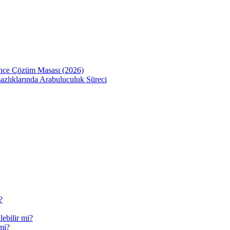
Önce Çözüm Masası (2026)
zlıklarında Arabuluculuk Süreci
?
ebilir mi?
mi?