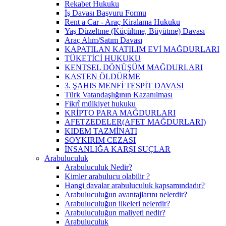
Rekabet Hukuku
İş Davası Başvuru Formu
Rent a Car - Araç Kiralama Hukuku
Yaş Düzeltme (Küçültme, Büyütme) Davası
Araç Alım/Satım Davası
KAPATILAN KATILIM EVİ MAĞDURLARI
TÜKETİCİ HUKUKU
KENTSEL DÖNÜŞÜM MAĞDURLARI
KASTEN ÖLDÜRME
3. ŞAHIS MENFİ TESPİT DAVASI
Türk Vatandaşlığının Kazanılması
Fikrî mülkiyet hukuku
KRİPTO PARA MAĞDURLARI
AFETZEDELER(AFET MAĞDURLARI)
KIDEM TAZMİNATI
SOYKIRIM CEZASI
İNSANLIĞA KARŞI SUÇLAR
Arabuluculuk
Arabuluculuk Nedir?
Kimler arabulucu olabilir ?
Hangi davalar arabuluculuk kapsamındadır?
Arabuluculuğun avantajlarını nelerdir?
Arabuluculuğun ilkeleri nelerdir?
Arabuluculuğun maliyeti nedir?
Arabuluculuk