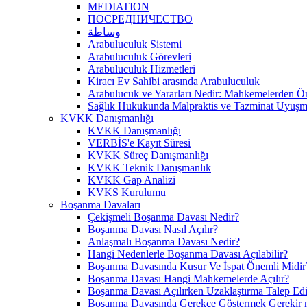
MEDIATION
ПОСРЕДНИЧЕСТВО
وساطة
Arabuluculuk Sistemi
Arabuluculuk Görevleri
Arabuluculuk Hizmetleri
Kiracı Ev Sahibi arasında Arabuluculuk
Arabulucuk ve Yararları Nedir: Mahkemelerden 
Sağlık Hukukunda Malpraktis ve Tazminat Uyuşma
KVKK Danışmanlığı
KVKK Danışmanlığı
VERBİS'e Kayıt Süresi
KVKK Süreç Danışmanlığı
KVKK Teknik Danışmanlık
KVKK Gap Analizi
KVKS Kurulumu
Boşanma Davaları
Çekişmeli Boşanma Davası Nedir?
Boşanma Davası Nasıl Açılır?
Anlaşmalı Boşanma Davası Nedir?
Hangi Nedenlerle Boşanma Davası Açılabilir?
Boşanma Davasında Kusur Ve İspat Önemli Midir
Boşanma Davası Hangi Mahkemelerde Açılır?
Boşanma Davası Açılırken Uzaklaştırma Talep Edil
Boşanma Davasında Gerekçe Göstermek Gerekir 