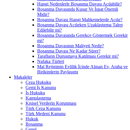
Hangi Nedenlerle Boşanma Davası Açılabilir?
Boşanma Davasında Kusur Ve İspat Önemli
Midir?
Boşanma Davası Hangi Mahkemelerde Açılır?
Boşanma Davası Açılırken Uzaklaştırma Talep
Edilebilir mi?
Boşanma Davasında Gerekçe Göstermek Gerekir
mi?
Boşanma Davasının Maliyeti Nedir?
Boşanma Davası Ne Kadar Sürer?
Tarafların Duruşmaya Katılması Gerekir mi?
Nafaka Türleri
Mal Rejiminin Evlilik İçinde Alınan Ev, Araba ve
Birikimlerin Paylaşımı
Makaleler
Ceza Hukuku
Gemi İş Kanunu
İş Hukuku
Kamulaştırma
Kişisel Verilerin Korunması
Türk Ceza Kanunu
Türk Medeni Kanunu
Hukuk
Boşanma
Genel