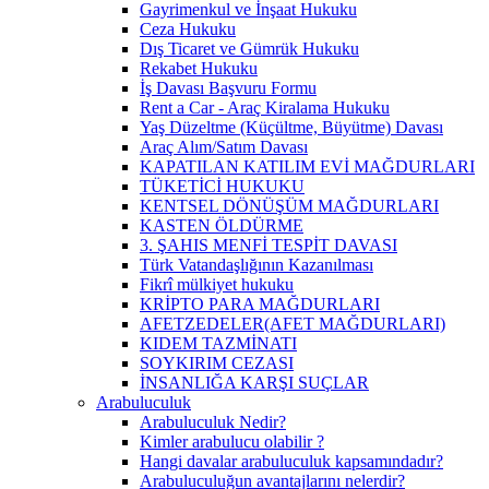
Gayrimenkul ve İnşaat Hukuku
Ceza Hukuku
Dış Ticaret ve Gümrük Hukuku
Rekabet Hukuku
İş Davası Başvuru Formu
Rent a Car - Araç Kiralama Hukuku
Yaş Düzeltme (Küçültme, Büyütme) Davası
Araç Alım/Satım Davası
KAPATILAN KATILIM EVİ MAĞDURLARI
TÜKETİCİ HUKUKU
KENTSEL DÖNÜŞÜM MAĞDURLARI
KASTEN ÖLDÜRME
3. ŞAHIS MENFİ TESPİT DAVASI
Türk Vatandaşlığının Kazanılması
Fikrî mülkiyet hukuku
KRİPTO PARA MAĞDURLARI
AFETZEDELER(AFET MAĞDURLARI)
KIDEM TAZMİNATI
SOYKIRIM CEZASI
İNSANLIĞA KARŞI SUÇLAR
Arabuluculuk
Arabuluculuk Nedir?
Kimler arabulucu olabilir ?
Hangi davalar arabuluculuk kapsamındadır?
Arabuluculuğun avantajlarını nelerdir?