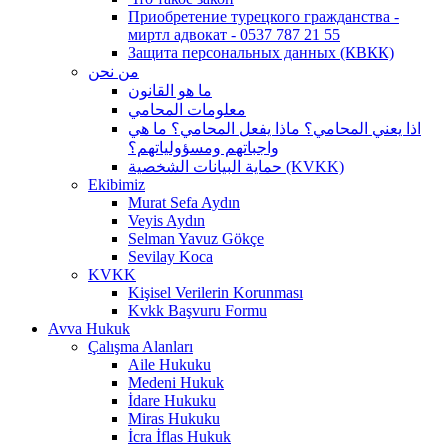
Приобретение турецкого гражданства -
миртл адвокат - 0537 787 21 55
Защита персональных данных (КВКК)
من نحن
ما هو القانون
معلومات المحامي
اذا يعني المحامي؟ ماذا يفعل المحامي؟ ما هي
واجباتهم ومسؤولياتهم؟
حماية البيانات الشخصية (KVKK)
Ekibimiz
Murat Sefa Aydın
Veyis Aydın
Selman Yavuz Gökçe
Sevilay Koca
KVKK
Kişisel Verilerin Korunması
Kvkk Başvuru Formu
Avva Hukuk
Çalışma Alanları
Aile Hukuku
Medeni Hukuk
İdare Hukuku
Miras Hukuku
İcra İflas Hukuk