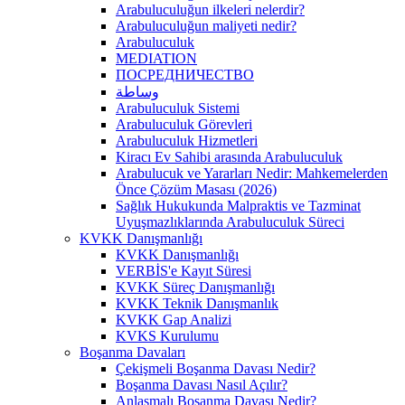
Arabuluculuğun ilkeleri nelerdir?
Arabuluculuğun maliyeti nedir?
Arabuluculuk
MEDIATION
ПОСРЕДНИЧЕСТВО
وساطة
Arabuluculuk Sistemi
Arabuluculuk Görevleri
Arabuluculuk Hizmetleri
Kiracı Ev Sahibi arasında Arabuluculuk
Arabulucuk ve Yararları Nedir: Mahkemelerden
Önce Çözüm Masası (2026)
Sağlık Hukukunda Malpraktis ve Tazminat
Uyuşmazlıklarında Arabuluculuk Süreci
KVKK Danışmanlığı
KVKK Danışmanlığı
VERBİS'e Kayıt Süresi
KVKK Süreç Danışmanlığı
KVKK Teknik Danışmanlık
KVKK Gap Analizi
KVKS Kurulumu
Boşanma Davaları
Çekişmeli Boşanma Davası Nedir?
Boşanma Davası Nasıl Açılır?
Anlaşmalı Boşanma Davası Nedir?