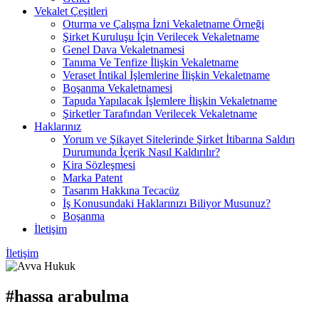
Vekalet Çeşitleri
Oturma ve Çalışma İzni Vekaletname Örneği
Şirket Kuruluşu İçin Verilecek Vekaletname
Genel Dava Vekaletnamesi
Tanıma Ve Tenfize İlişkin Vekaletname
Veraset İntikal İşlemlerine İlişkin Vekaletname
Boşanma Vekaletnamesi
Tapuda Yapılacak İşlemlere İlişkin Vekaletname
Şirketler Tarafından Verilecek Vekaletname
Haklarınız
Yorum ve Şikayet Sitelerinde Şirket İtibarına Saldırı
Durumunda İçerik Nasıl Kaldırılır?
Kira Sözleşmesi
Marka Patent
Tasarım Hakkına Tecacüz
İş Konusundaki Haklarınızı Biliyor Musunuz?
Boşanma
İletişim
İletişim
#hassa arabulma