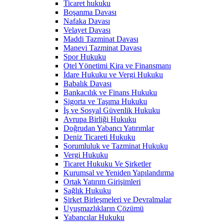
Ticaret hukuku
Boşanma Davası
Nafaka Davası
Velayet Davası
Maddi Tazminat Davası
Manevi Tazminat Davası
Spor Hukuku
Otel Yönetimi Kira ve Finansmanı
İdare Hukuku ve Vergi Hukuku
Babalık Davası
Bankacılık ve Finans Hukuku
Sigorta ve Taşıma Hukuku
İş ve Sosyal Güvenlik Hukuku
Avrupa Birliği Hukuku
Doğrudan Yabancı Yatırımlar
Deniz Ticareti Hukuku
Sorumluluk ve Tazminat Hukuku
Vergi Hukuku
Ticaret Hukuku Ve Şirketler
Kurumsal ve Yeniden Yapılandırma
Ortak Yatırım Girişimleri
Sağlık Hukuku
Şirket Birleşmeleri ve Devralmalar
Uyuşmazlıkların Çözümü
Yabancılar Hukuku