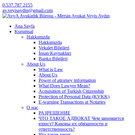
0.537.787 2155
av.veyisaydin@gmail.com
Ana Sayfa
Kurumsal
Hakkımızda
Hakkımızda
Vekalet Bilgileri
İnsan Kaynakları
Banka Bilgileri
About Us
What is Law
About Us
Power of attorney information
What Does Lawyer Mean?
Acquisition of Turkish Citizenship
Protection of Personal Data (KVKK)
E-warning Transactions at Notaries
О нас
РАЗРЕШЕНИЕ
ЧТО ТАКОЕ АДВОКАТ Чем занимается
юрист? Каковы их обязанности и
ответственность?
Что такое закон