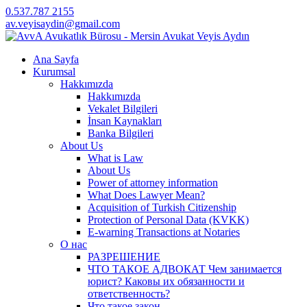
0.537.787 2155
av.veyisaydin@gmail.com
Ana Sayfa
Kurumsal
Hakkımızda
Hakkımızda
Vekalet Bilgileri
İnsan Kaynakları
Banka Bilgileri
About Us
What is Law
About Us
Power of attorney information
What Does Lawyer Mean?
Acquisition of Turkish Citizenship
Protection of Personal Data (KVKK)
E-warning Transactions at Notaries
О нас
РАЗРЕШЕНИЕ
ЧТО ТАКОЕ АДВОКАТ Чем занимается
юрист? Каковы их обязанности и
ответственность?
Что такое закон