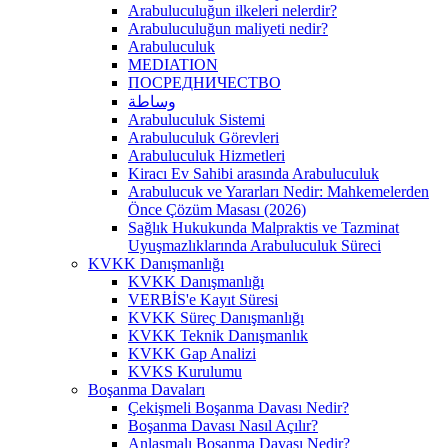
Arabuluculuğun ilkeleri nelerdir?
Arabuluculuğun maliyeti nedir?
Arabuluculuk
MEDIATION
ПОСРЕДНИЧЕСТВО
وساطة
Arabuluculuk Sistemi
Arabuluculuk Görevleri
Arabuluculuk Hizmetleri
Kiracı Ev Sahibi arasında Arabuluculuk
Arabulucuk ve Yararları Nedir: Mahkemelerden
Önce Çözüm Masası (2026)
Sağlık Hukukunda Malpraktis ve Tazminat
Uyuşmazlıklarında Arabuluculuk Süreci
KVKK Danışmanlığı
KVKK Danışmanlığı
VERBİS'e Kayıt Süresi
KVKK Süreç Danışmanlığı
KVKK Teknik Danışmanlık
KVKK Gap Analizi
KVKS Kurulumu
Boşanma Davaları
Çekişmeli Boşanma Davası Nedir?
Boşanma Davası Nasıl Açılır?
Anlaşmalı Boşanma Davası Nedir?