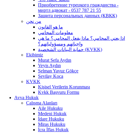
Приобретение турецкого гражданства -
миртл адвокат - 0537 787 21 55
Защита персональных данных (КВКК)
من نحن
ما هو القانون
معلومات المحامي
اذا يعني المحامي؟ ماذا يفعل المحامي؟ ما هي
واجباتهم ومسؤولياتهم؟
حماية البيانات الشخصية (KVKK)
Ekibimiz
Murat Sefa Aydın
Veyis Aydın
Selman Yavuz Gökçe
Sevilay Koca
KVKK
Kişisel Verilerin Korunması
Kvkk Başvuru Formu
Avva Hukuk
Çalışma Alanları
Aile Hukuku
Medeni Hukuk
İdare Hukuku
Miras Hukuku
İcra İflas Hukuk