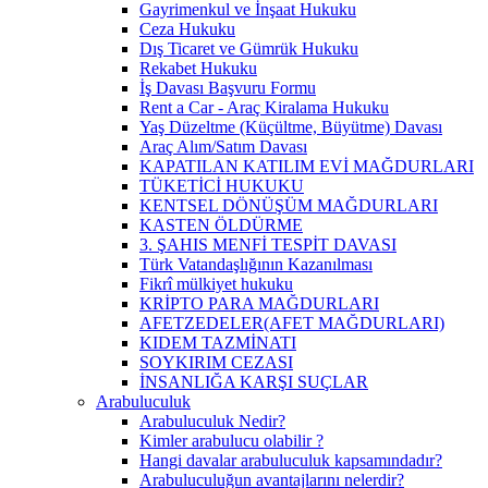
Gayrimenkul ve İnşaat Hukuku
Ceza Hukuku
Dış Ticaret ve Gümrük Hukuku
Rekabet Hukuku
İş Davası Başvuru Formu
Rent a Car - Araç Kiralama Hukuku
Yaş Düzeltme (Küçültme, Büyütme) Davası
Araç Alım/Satım Davası
KAPATILAN KATILIM EVİ MAĞDURLARI
TÜKETİCİ HUKUKU
KENTSEL DÖNÜŞÜM MAĞDURLARI
KASTEN ÖLDÜRME
3. ŞAHIS MENFİ TESPİT DAVASI
Türk Vatandaşlığının Kazanılması
Fikrî mülkiyet hukuku
KRİPTO PARA MAĞDURLARI
AFETZEDELER(AFET MAĞDURLARI)
KIDEM TAZMİNATI
SOYKIRIM CEZASI
İNSANLIĞA KARŞI SUÇLAR
Arabuluculuk
Arabuluculuk Nedir?
Kimler arabulucu olabilir ?
Hangi davalar arabuluculuk kapsamındadır?
Arabuluculuğun avantajlarını nelerdir?