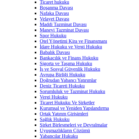
Ticaret hukuku
Boşanma Davası
Nafaka Davası
Velayet Davası
Maddi Tazminat Davası
Manevi Tazminat Davası
Spor Hukuku
Otel Yönetimi Kira ve Finansmanı
İdare Hukuku ve Vergi Hukuku
Babalık Davası
Bankacılık ve Finans Hukuku
Sigorta ve Taşıma Hukuku
İş ve Sosyal Güvenlik Hukuku
Avrupa Birliği Hukuku
Doğrudan Yabancı Yatırımlar
Deniz Ticareti Hukuku
Sorumluluk ve Tazminat Hukuku
Vergi Hukuku
Ticaret Hukuku Ve Şirketler
Kurumsal ve Yeniden Yapılandırma
Ortak Yatırım Girişimleri
Sağlık Hukuku
Şirket Birleşmeleri ve Devralmalar
Uyuşmazlıkların Çözümü
Yabancılar Hukuku