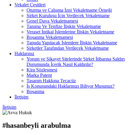
Vekalet Çeşitleri
Oturma ve Çalışma İzni Vekaletname Örneği
Şirket Kuruluşu İçin Verilecek Vekaletname
Genel Dava Vekaletnamesi
Tanıma Ve Tenfize İlişkin Vekaletname
Veraset İntikal İşlemlerine İlişkin Vekaletname
Boşanma Vekaletnamesi
Tapuda Yapılacak İşlemlere İlişkin Vekaletname
Şirketler Tarafından Verilecek Vekaletname
Haklarınız
Yorum ve Şikayet Sitelerinde Şirket İtibarına Saldırı
Durumunda İçerik Nasıl Kaldırılır?
Kira Sözleşmesi
Marka Patent
Tasarım Hakkına Tecacüz
İş Konusundaki Haklarınızı Biliyor Musunuz?
Boşanma
İletişim
İletişim
#hasanbeyli arabulma