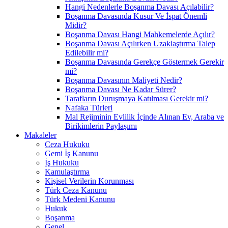
Hangi Nedenlerle Boşanma Davası Açılabilir?
Boşanma Davasında Kusur Ve İspat Önemli
Midir?
Boşanma Davası Hangi Mahkemelerde Açılır?
Boşanma Davası Açılırken Uzaklaştırma Talep
Edilebilir mi?
Boşanma Davasında Gerekçe Göstermek Gerekir
mi?
Boşanma Davasının Maliyeti Nedir?
Boşanma Davası Ne Kadar Sürer?
Tarafların Duruşmaya Katılması Gerekir mi?
Nafaka Türleri
Mal Rejiminin Evlilik İçinde Alınan Ev, Araba ve
Birikimlerin Paylaşımı
Makaleler
Ceza Hukuku
Gemi İş Kanunu
İş Hukuku
Kamulaştırma
Kişisel Verilerin Korunması
Türk Ceza Kanunu
Türk Medeni Kanunu
Hukuk
Boşanma
Genel