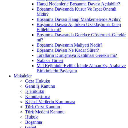
Hangi Nedenlerle Boşanma Davası Açılabilir?
Boşanma Davasında Kusur Ve İspat Önemli
Midir?
Boşanma Davası Hangi Mahkemelerde Açılır?
Boşanma Davası Açılırken Uzaklaştırma Talep
Edilebilir mi?
Boşanma Davasında Gerekçe Göstermek Gerekir
mi?
Boşanma Davasının Maliyeti Nedir?
Boşanma Davası Ne Kadar Sürer?
Tarafların Duruşmaya Katılması Gerekir mi?
Nafaka Türleri
Mal Rejiminin Evlilik İçinde Alınan Ev, Araba ve
Birikimlerin Paylaşımı
Makaleler
Ceza Hukuku
Gemi İş Kanunu
İş Hukuku
Kamulaştırma
Kişisel Verilerin Korunması
Türk Ceza Kanunu
Türk Medeni Kanunu
Hukuk
Boşanma
Genel