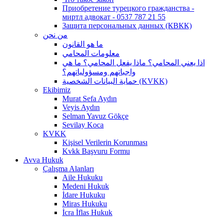
Приобретение турецкого гражданства -
миртл адвокат - 0537 787 21 55
Защита персональных данных (КВКК)
من نحن
ما هو القانون
معلومات المحامي
اذا يعني المحامي؟ ماذا يفعل المحامي؟ ما هي
واجباتهم ومسؤولياتهم؟
حماية البيانات الشخصية (KVKK)
Ekibimiz
Murat Sefa Aydın
Veyis Aydın
Selman Yavuz Gökçe
Sevilay Koca
KVKK
Kişisel Verilerin Korunması
Kvkk Başvuru Formu
Avva Hukuk
Çalışma Alanları
Aile Hukuku
Medeni Hukuk
İdare Hukuku
Miras Hukuku
İcra İflas Hukuk