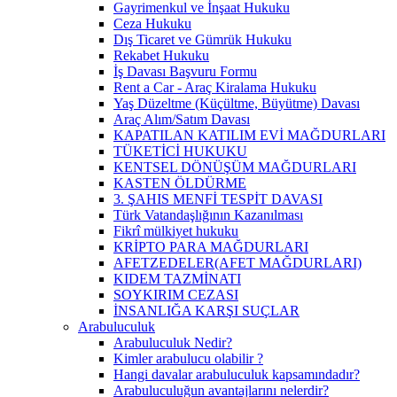
Gayrimenkul ve İnşaat Hukuku
Ceza Hukuku
Dış Ticaret ve Gümrük Hukuku
Rekabet Hukuku
İş Davası Başvuru Formu
Rent a Car - Araç Kiralama Hukuku
Yaş Düzeltme (Küçültme, Büyütme) Davası
Araç Alım/Satım Davası
KAPATILAN KATILIM EVİ MAĞDURLARI
TÜKETİCİ HUKUKU
KENTSEL DÖNÜŞÜM MAĞDURLARI
KASTEN ÖLDÜRME
3. ŞAHIS MENFİ TESPİT DAVASI
Türk Vatandaşlığının Kazanılması
Fikrî mülkiyet hukuku
KRİPTO PARA MAĞDURLARI
AFETZEDELER(AFET MAĞDURLARI)
KIDEM TAZMİNATI
SOYKIRIM CEZASI
İNSANLIĞA KARŞI SUÇLAR
Arabuluculuk
Arabuluculuk Nedir?
Kimler arabulucu olabilir ?
Hangi davalar arabuluculuk kapsamındadır?
Arabuluculuğun avantajlarını nelerdir?