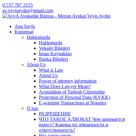
0.537.787 2155
av.veyisaydin@gmail.com
Ana Sayfa
Kurumsal
Hakkımızda
Hakkımızda
Vekalet Bilgileri
İnsan Kaynakları
Banka Bilgileri
About Us
What is Law
About Us
Power of attorney information
What Does Lawyer Mean?
Acquisition of Turkish Citizenship
Protection of Personal Data (KVKK)
E-warning Transactions at Notaries
О нас
РАЗРЕШЕНИЕ
ЧТО ТАКОЕ АДВОКАТ Чем занимается
юрист? Каковы их обязанности и
ответственность?
Что такое закон