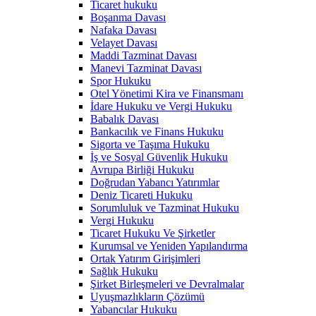
Ticaret hukuku
Boşanma Davası
Nafaka Davası
Velayet Davası
Maddi Tazminat Davası
Manevi Tazminat Davası
Spor Hukuku
Otel Yönetimi Kira ve Finansmanı
İdare Hukuku ve Vergi Hukuku
Babalık Davası
Bankacılık ve Finans Hukuku
Sigorta ve Taşıma Hukuku
İş ve Sosyal Güvenlik Hukuku
Avrupa Birliği Hukuku
Doğrudan Yabancı Yatırımlar
Deniz Ticareti Hukuku
Sorumluluk ve Tazminat Hukuku
Vergi Hukuku
Ticaret Hukuku Ve Şirketler
Kurumsal ve Yeniden Yapılandırma
Ortak Yatırım Girişimleri
Sağlık Hukuku
Şirket Birleşmeleri ve Devralmalar
Uyuşmazlıkların Çözümü
Yabancılar Hukuku