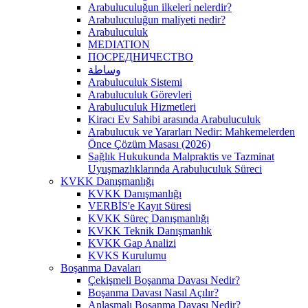
Arabuluculuğun ilkeleri nelerdir?
Arabuluculuğun maliyeti nedir?
Arabuluculuk
MEDIATION
ПОСРЕДНИЧЕСТВО
وساطة
Arabuluculuk Sistemi
Arabuluculuk Görevleri
Arabuluculuk Hizmetleri
Kiracı Ev Sahibi arasında Arabuluculuk
Arabulucuk ve Yararları Nedir: Mahkemelerden
Önce Çözüm Masası (2026)
Sağlık Hukukunda Malpraktis ve Tazminat
Uyuşmazlıklarında Arabuluculuk Süreci
KVKK Danışmanlığı
KVKK Danışmanlığı
VERBİS'e Kayıt Süresi
KVKK Süreç Danışmanlığı
KVKK Teknik Danışmanlık
KVKK Gap Analizi
KVKS Kurulumu
Boşanma Davaları
Çekişmeli Boşanma Davası Nedir?
Boşanma Davası Nasıl Açılır?
Anlaşmalı Boşanma Davası Nedir?