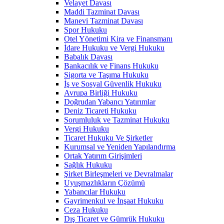
Velayet Davası
Maddi Tazminat Davası
Manevi Tazminat Davası
Spor Hukuku
Otel Yönetimi Kira ve Finansmanı
İdare Hukuku ve Vergi Hukuku
Babalık Davası
Bankacılık ve Finans Hukuku
Sigorta ve Taşıma Hukuku
İş ve Sosyal Güvenlik Hukuku
Avrupa Birliği Hukuku
Doğrudan Yabancı Yatırımlar
Deniz Ticareti Hukuku
Sorumluluk ve Tazminat Hukuku
Vergi Hukuku
Ticaret Hukuku Ve Şirketler
Kurumsal ve Yeniden Yapılandırma
Ortak Yatırım Girişimleri
Sağlık Hukuku
Şirket Birleşmeleri ve Devralmalar
Uyuşmazlıkların Çözümü
Yabancılar Hukuku
Gayrimenkul ve İnşaat Hukuku
Ceza Hukuku
Dış Ticaret ve Gümrük Hukuku