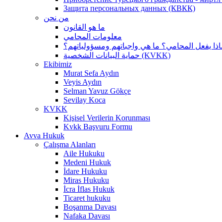
Защита персональных данных (КВКК)
من نحن
ما هو القانون
معلومات المحامي
اذا يفعل المحامي؟ ما هي واجباتهم ومسؤولياتهم؟
حماية البيانات الشخصية (KVKK)
Ekibimiz
Murat Sefa Aydın
Veyis Aydın
Selman Yavuz Gökçe
Sevilay Koca
KVKK
Kişisel Verilerin Korunması
Kvkk Başvuru Formu
Avva Hukuk
Çalışma Alanları
Aile Hukuku
Medeni Hukuk
İdare Hukuku
Miras Hukuku
İcra İflas Hukuk
Ticaret hukuku
Boşanma Davası
Nafaka Davası