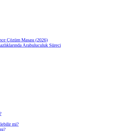
Önce Çözüm Masası (2026)
zlıklarında Arabuluculuk Süreci
?
ebilir mi?
mi?