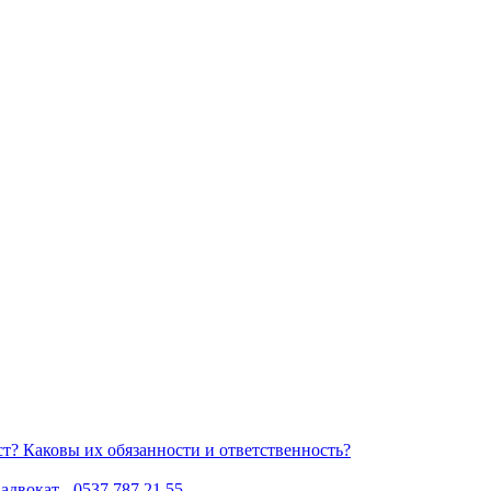
Каковы их обязанности и ответственность?
двокат - 0537 787 21 55