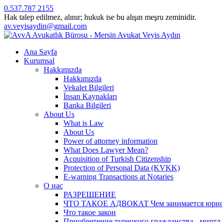
0.537.787 2155
Hak talep edilmez, alınır; hukuk ise bu alışın meşru zeminidir.
av.veyisaydin@gmail.com
Ana Sayfa
Kurumsal
Hakkımızda
Hakkımızda
Vekalet Bilgileri
İnsan Kaynakları
Banka Bilgileri
About Us
What is Law
About Us
Power of attorney information
What Does Lawyer Mean?
Acquisition of Turkish Citizenship
Protection of Personal Data (KVKK)
E-warning Transactions at Notaries
О нас
РАЗРЕШЕНИЕ
ЧТО ТАКОЕ АДВОКАТ Чем занимается юрист? 
Что такое закон
Приобретение турецкого гражданства - миртл а