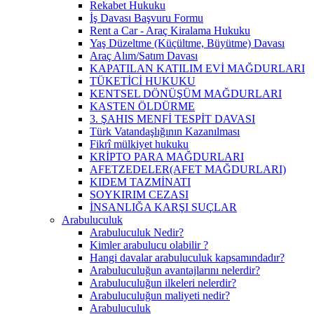
Rekabet Hukuku
İş Davası Başvuru Formu
Rent a Car - Araç Kiralama Hukuku
Yaş Düzeltme (Küçültme, Büyütme) Davası
Araç Alım/Satım Davası
KAPATILAN KATILIM EVİ MAĞDURLARI
TÜKETİCİ HUKUKU
KENTSEL DÖNÜŞÜM MAĞDURLARI
KASTEN ÖLDÜRME
3. ŞAHIS MENFİ TESPİT DAVASI
Türk Vatandaşlığının Kazanılması
Fikrî mülkiyet hukuku
KRİPTO PARA MAĞDURLARI
AFETZEDELER(AFET MAĞDURLARI)
KIDEM TAZMİNATI
SOYKIRIM CEZASI
İNSANLIĞA KARŞI SUÇLAR
Arabuluculuk
Arabuluculuk Nedir?
Kimler arabulucu olabilir ?
Hangi davalar arabuluculuk kapsamındadır?
Arabuluculuğun avantajlarını nelerdir?
Arabuluculuğun ilkeleri nelerdir?
Arabuluculuğun maliyeti nedir?
Arabuluculuk