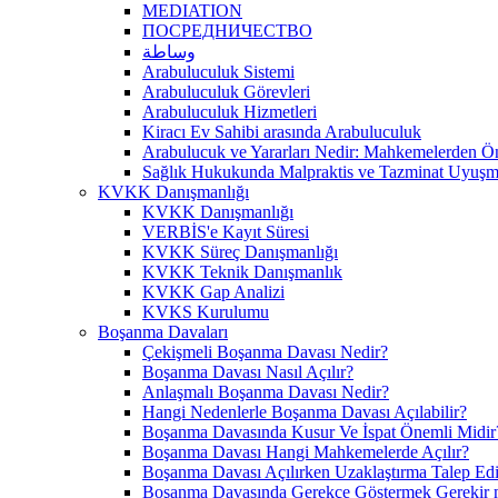
MEDIATION
ПОСРЕДНИЧЕСТВО
وساطة
Arabuluculuk Sistemi
Arabuluculuk Görevleri
Arabuluculuk Hizmetleri
Kiracı Ev Sahibi arasında Arabuluculuk
Arabulucuk ve Yararları Nedir: Mahkemelerden 
Sağlık Hukukunda Malpraktis ve Tazminat Uyuşma
KVKK Danışmanlığı
KVKK Danışmanlığı
VERBİS'e Kayıt Süresi
KVKK Süreç Danışmanlığı
KVKK Teknik Danışmanlık
KVKK Gap Analizi
KVKS Kurulumu
Boşanma Davaları
Çekişmeli Boşanma Davası Nedir?
Boşanma Davası Nasıl Açılır?
Anlaşmalı Boşanma Davası Nedir?
Hangi Nedenlerle Boşanma Davası Açılabilir?
Boşanma Davasında Kusur Ve İspat Önemli Midir
Boşanma Davası Hangi Mahkemelerde Açılır?
Boşanma Davası Açılırken Uzaklaştırma Talep Edil
Boşanma Davasında Gerekçe Göstermek Gerekir 