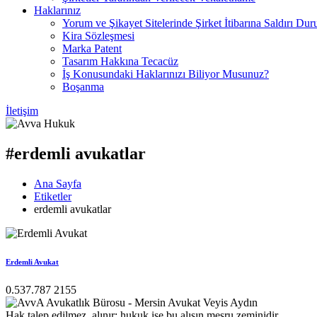
Haklarınız
Yorum ve Şikayet Sitelerinde Şirket İtibarına Saldırı Dur
Kira Sözleşmesi
Marka Patent
Tasarım Hakkına Tecacüz
İş Konusundaki Haklarınızı Biliyor Musunuz?
Boşanma
İletişim
#erdemli avukatlar
Ana Sayfa
Etiketler
erdemli avukatlar
Erdemli Avukat
0.537.787 2155
Hak talep edilmez, alınır; hukuk ise bu alışın meşru zeminidir.