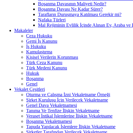
Boşanma Davasının Maliyeti Nedir?
Boşanma Davası Ne Kadar Sürer?
Tarafların Duruşmaya Katılması Gerekir mi?
Nafaka Türleri
Mal Rejiminin Evlilik İçinde Alınan Ev, Araba ve 
Makaleler
Ceza Hukuku
Gemi İş Kanunu
İş Hukuku
Kamulaştırma
Kişisel Verilerin Korunması
Türk Ceza Kanunu
Türk Medeni Kanunu
Hukuk
Boşanma
Genel
Vekalet Çeşitleri
Oturma ve Çalışma İzni Vekaletname Örneği
Şirket Kuruluşu İçin Verilecek Vekaletname
Genel Dava Vekaletnamesi
Tanıma Ve Tenfize İlişkin Vekaletname
Veraset İntikal İşlemlerine İlişkin Vekaletname
Boşanma Vekaletnamesi
Tapuda Yapılacak İşlemlere İlişkin Vekaletname
Şirketler Tarafından Verilecek Vekaletname