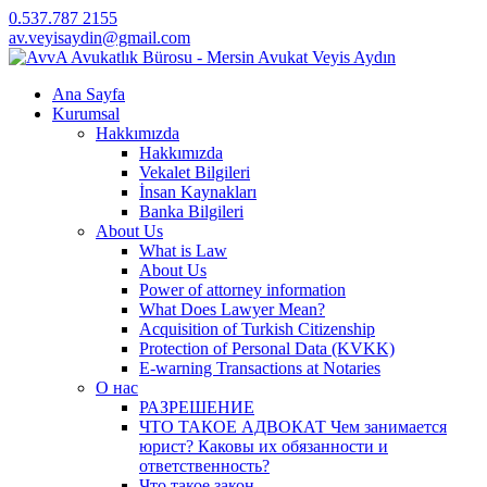
0.537.787 2155
av.veyisaydin@gmail.com
Ana Sayfa
Kurumsal
Hakkımızda
Hakkımızda
Vekalet Bilgileri
İnsan Kaynakları
Banka Bilgileri
About Us
What is Law
About Us
Power of attorney information
What Does Lawyer Mean?
Acquisition of Turkish Citizenship
Protection of Personal Data (KVKK)
E-warning Transactions at Notaries
О нас
РАЗРЕШЕНИЕ
ЧТО ТАКОЕ АДВОКАТ Чем занимается
юрист? Каковы их обязанности и
ответственность?
Что такое закон