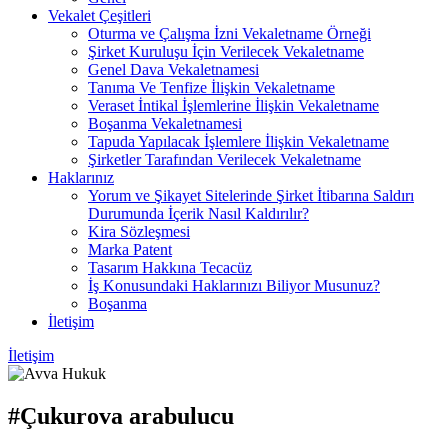
Vekalet Çeşitleri
Oturma ve Çalışma İzni Vekaletname Örneği
Şirket Kuruluşu İçin Verilecek Vekaletname
Genel Dava Vekaletnamesi
Tanıma Ve Tenfize İlişkin Vekaletname
Veraset İntikal İşlemlerine İlişkin Vekaletname
Boşanma Vekaletnamesi
Tapuda Yapılacak İşlemlere İlişkin Vekaletname
Şirketler Tarafından Verilecek Vekaletname
Haklarınız
Yorum ve Şikayet Sitelerinde Şirket İtibarına Saldırı
Durumunda İçerik Nasıl Kaldırılır?
Kira Sözleşmesi
Marka Patent
Tasarım Hakkına Tecacüz
İş Konusundaki Haklarınızı Biliyor Musunuz?
Boşanma
İletişim
İletişim
#Çukurova arabulucu