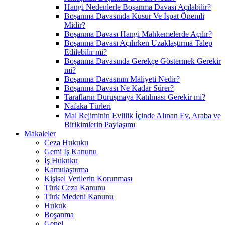
Hangi Nedenlerle Boşanma Davası Açılabilir?
Boşanma Davasında Kusur Ve İspat Önemli
Midir?
Boşanma Davası Hangi Mahkemelerde Açılır?
Boşanma Davası Açılırken Uzaklaştırma Talep
Edilebilir mi?
Boşanma Davasında Gerekçe Göstermek Gerekir
mi?
Boşanma Davasının Maliyeti Nedir?
Boşanma Davası Ne Kadar Sürer?
Tarafların Duruşmaya Katılması Gerekir mi?
Nafaka Türleri
Mal Rejiminin Evlilik İçinde Alınan Ev, Araba ve
Birikimlerin Paylaşımı
Makaleler
Ceza Hukuku
Gemi İş Kanunu
İş Hukuku
Kamulaştırma
Kişisel Verilerin Korunması
Türk Ceza Kanunu
Türk Medeni Kanunu
Hukuk
Boşanma
Genel