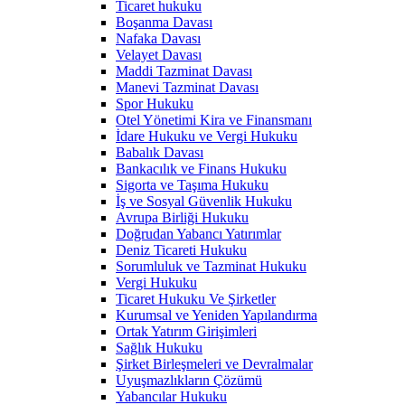
Ticaret hukuku
Boşanma Davası
Nafaka Davası
Velayet Davası
Maddi Tazminat Davası
Manevi Tazminat Davası
Spor Hukuku
Otel Yönetimi Kira ve Finansmanı
İdare Hukuku ve Vergi Hukuku
Babalık Davası
Bankacılık ve Finans Hukuku
Sigorta ve Taşıma Hukuku
İş ve Sosyal Güvenlik Hukuku
Avrupa Birliği Hukuku
Doğrudan Yabancı Yatırımlar
Deniz Ticareti Hukuku
Sorumluluk ve Tazminat Hukuku
Vergi Hukuku
Ticaret Hukuku Ve Şirketler
Kurumsal ve Yeniden Yapılandırma
Ortak Yatırım Girişimleri
Sağlık Hukuku
Şirket Birleşmeleri ve Devralmalar
Uyuşmazlıkların Çözümü
Yabancılar Hukuku