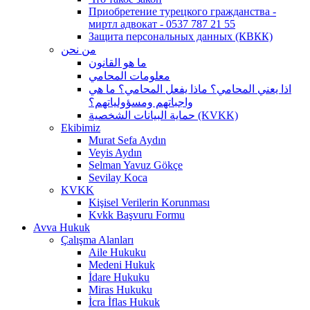
Приобретение турецкого гражданства -
миртл адвокат - 0537 787 21 55
Защита персональных данных (КВКК)
من نحن
ما هو القانون
معلومات المحامي
اذا يعني المحامي؟ ماذا يفعل المحامي؟ ما هي
واجباتهم ومسؤولياتهم؟
حماية البيانات الشخصية (KVKK)
Ekibimiz
Murat Sefa Aydın
Veyis Aydın
Selman Yavuz Gökçe
Sevilay Koca
KVKK
Kişisel Verilerin Korunması
Kvkk Başvuru Formu
Avva Hukuk
Çalışma Alanları
Aile Hukuku
Medeni Hukuk
İdare Hukuku
Miras Hukuku
İcra İflas Hukuk