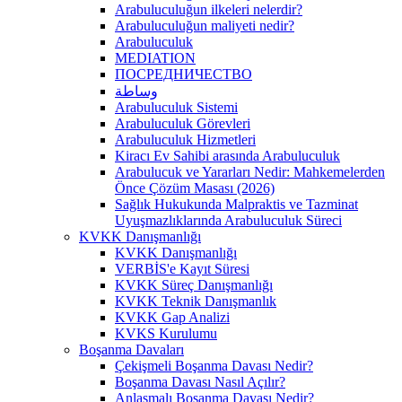
Arabuluculuğun ilkeleri nelerdir?
Arabuluculuğun maliyeti nedir?
Arabuluculuk
MEDIATION
ПОСРЕДНИЧЕСТВО
وساطة
Arabuluculuk Sistemi
Arabuluculuk Görevleri
Arabuluculuk Hizmetleri
Kiracı Ev Sahibi arasında Arabuluculuk
Arabulucuk ve Yararları Nedir: Mahkemelerden
Önce Çözüm Masası (2026)
Sağlık Hukukunda Malpraktis ve Tazminat
Uyuşmazlıklarında Arabuluculuk Süreci
KVKK Danışmanlığı
KVKK Danışmanlığı
VERBİS'e Kayıt Süresi
KVKK Süreç Danışmanlığı
KVKK Teknik Danışmanlık
KVKK Gap Analizi
KVKS Kurulumu
Boşanma Davaları
Çekişmeli Boşanma Davası Nedir?
Boşanma Davası Nasıl Açılır?
Anlaşmalı Boşanma Davası Nedir?