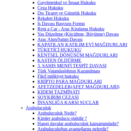
Gayrimenkul ve İnşaat Hukuku
Ceza Hukuku
Dış Ticaret ve Gümrük Hukuku
Rekabet Hukuku
İş Davası Başvuru Formu
Rent a Car - Araç Kiralama Hukuku
Yaş Düzeltme (Küçültme, Büyütme) Davası
Araç Alım/Satım Davası
KAPATILAN KATILIM EVİ MAĞDURLARI
TÜKETİCİ HUKUKU
KENTSEL DÖNÜŞÜM MAĞDURLARI
KASTEN ÖLDÜRME
3. ŞAHIS MENFİ TESPİT DAVASI
Türk Vatandaşlığının Kazanılması
Fikrî mülkiyet hukuku
KRİPTO PARA MAĞDURLARI
AFETZEDELER(AFET MAĞDURLARI)
KIDEM TAZMİNATI
SOYKIRIM CEZASI
İNSANLIĞA KARŞI SUÇLAR
Arabuluculuk
Arabuluculuk Nedir?
Kimler arabulucu olabilir ?
Hangi davalar arabuluculuk kapsamındadır?
Arabuluculuğun avantajlarını nelerdir?