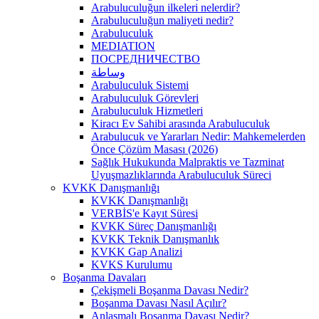
Arabuluculuğun ilkeleri nelerdir?
Arabuluculuğun maliyeti nedir?
Arabuluculuk
MEDIATION
ПОСРЕДНИЧЕСТВО
وساطة
Arabuluculuk Sistemi
Arabuluculuk Görevleri
Arabuluculuk Hizmetleri
Kiracı Ev Sahibi arasında Arabuluculuk
Arabulucuk ve Yararları Nedir: Mahkemelerden
Önce Çözüm Masası (2026)
Sağlık Hukukunda Malpraktis ve Tazminat
Uyuşmazlıklarında Arabuluculuk Süreci
KVKK Danışmanlığı
KVKK Danışmanlığı
VERBİS'e Kayıt Süresi
KVKK Süreç Danışmanlığı
KVKK Teknik Danışmanlık
KVKK Gap Analizi
KVKS Kurulumu
Boşanma Davaları
Çekişmeli Boşanma Davası Nedir?
Boşanma Davası Nasıl Açılır?
Anlaşmalı Boşanma Davası Nedir?