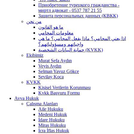
Приобретение турецкого гражданства -
миртл адвокат - 0537 787 21 55
Защита персональных данных (КВКК)
من نحن
ما هو القانون
معلومات المحامي
اذا يعني المحامي؟ ماذا يفعل المحامي؟ ما هي
واجباتهم ومسؤولياتهم؟
حماية البيانات الشخصية (KVKK)
Ekibimiz
Murat Sefa Aydın
Veyis Aydın
Selman Yavuz Gökçe
Sevilay Koca
KVKK
Kişisel Verilerin Korunması
Kvkk Başvuru Formu
Avva Hukuk
Çalışma Alanları
Aile Hukuku
Medeni Hukuk
İdare Hukuku
Miras Hukuku
İcra İflas Hukuk