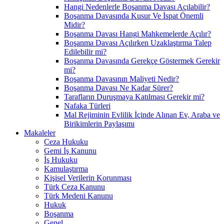
Hangi Nedenlerle Boşanma Davası Açılabilir?
Boşanma Davasında Kusur Ve İspat Önemli
Midir?
Boşanma Davası Hangi Mahkemelerde Açılır?
Boşanma Davası Açılırken Uzaklaştırma Talep
Edilebilir mi?
Boşanma Davasında Gerekçe Göstermek Gerekir
mi?
Boşanma Davasının Maliyeti Nedir?
Boşanma Davası Ne Kadar Sürer?
Tarafların Duruşmaya Katılması Gerekir mi?
Nafaka Türleri
Mal Rejiminin Evlilik İçinde Alınan Ev, Araba ve
Birikimlerin Paylaşımı
Makaleler
Ceza Hukuku
Gemi İş Kanunu
İş Hukuku
Kamulaştırma
Kişisel Verilerin Korunması
Türk Ceza Kanunu
Türk Medeni Kanunu
Hukuk
Boşanma
Genel