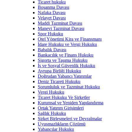
Ticaret hukuku
Boşanma Davası
Nafaka Davası
Velayet Davası
Maddi Tazminat Davası
Manevi Tazminat Davası
Spor Hukuku
Otel Yönetimi Kira ve Finansmanı
İdare Hukuku ve Vergi Hukuku
Babalık Davası
Bankacılık ve Finans Hukuku
Sigorta ve Taşıma Hukuku
İş ve Sosyal Güvenlik Hukuku
Avrupa Birliği Hukuku
Doğrudan Yabancı Yatırımlar
Deniz Ticareti Hukuku
Sorumluluk ve Tazminat Hukuku
Vergi Hukuku
Ticaret Hukuku Ve Şirketler
Kurumsal ve Yeniden Yapılandırma
Ortak Yatırım Girişimleri
Sağlık Hukuku
Şirket Birleşmeleri ve Devralmalar
Uyuşmazlıkların Çözümü
Yabancılar Hukuku