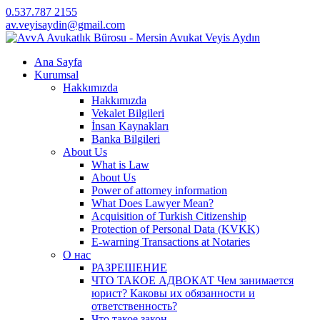
0.537.787 2155
av.veyisaydin@gmail.com
Ana Sayfa
Kurumsal
Hakkımızda
Hakkımızda
Vekalet Bilgileri
İnsan Kaynakları
Banka Bilgileri
About Us
What is Law
About Us
Power of attorney information
What Does Lawyer Mean?
Acquisition of Turkish Citizenship
Protection of Personal Data (KVKK)
E-warning Transactions at Notaries
О нас
РАЗРЕШЕНИЕ
ЧТО ТАКОЕ АДВОКАТ Чем занимается
юрист? Каковы их обязанности и
ответственность?
Что такое закон