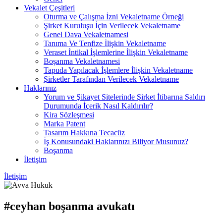
Vekalet Çeşitleri
Oturma ve Çalışma İzni Vekaletname Örneği
Şirket Kuruluşu İçin Verilecek Vekaletname
Genel Dava Vekaletnamesi
Tanıma Ve Tenfize İlişkin Vekaletname
Veraset İntikal İşlemlerine İlişkin Vekaletname
Boşanma Vekaletnamesi
Tapuda Yapılacak İşlemlere İlişkin Vekaletname
Şirketler Tarafından Verilecek Vekaletname
Haklarınız
Yorum ve Şikayet Sitelerinde Şirket İtibarına Saldırı
Durumunda İçerik Nasıl Kaldırılır?
Kira Sözleşmesi
Marka Patent
Tasarım Hakkına Tecacüz
İş Konusundaki Haklarınızı Biliyor Musunuz?
Boşanma
İletişim
İletişim
#ceyhan boşanma avukatı