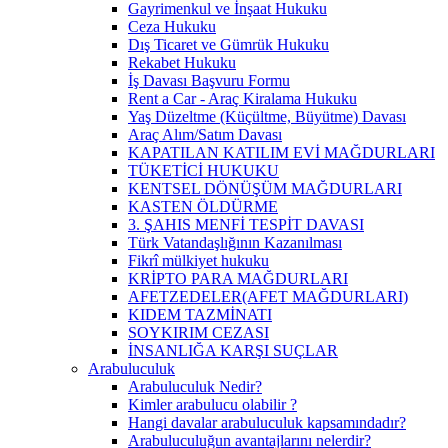
Gayrimenkul ve İnşaat Hukuku
Ceza Hukuku
Dış Ticaret ve Gümrük Hukuku
Rekabet Hukuku
İş Davası Başvuru Formu
Rent a Car - Araç Kiralama Hukuku
Yaş Düzeltme (Küçültme, Büyütme) Davası
Araç Alım/Satım Davası
KAPATILAN KATILIM EVİ MAĞDURLARI
TÜKETİCİ HUKUKU
KENTSEL DÖNÜŞÜM MAĞDURLARI
KASTEN ÖLDÜRME
3. ŞAHIS MENFİ TESPİT DAVASI
Türk Vatandaşlığının Kazanılması
Fikrî mülkiyet hukuku
KRİPTO PARA MAĞDURLARI
AFETZEDELER(AFET MAĞDURLARI)
KIDEM TAZMİNATI
SOYKIRIM CEZASI
İNSANLIĞA KARŞI SUÇLAR
Arabuluculuk
Arabuluculuk Nedir?
Kimler arabulucu olabilir ?
Hangi davalar arabuluculuk kapsamındadır?
Arabuluculuğun avantajlarını nelerdir?