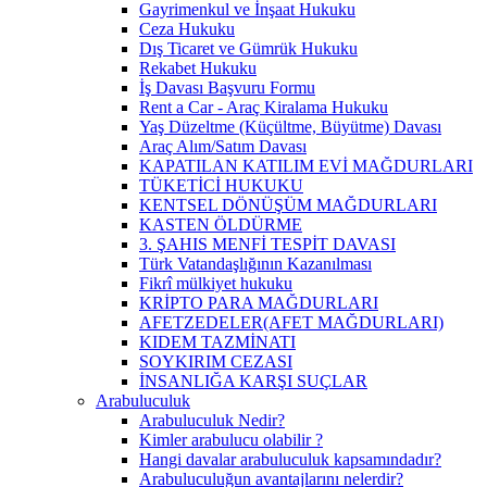
Gayrimenkul ve İnşaat Hukuku
Ceza Hukuku
Dış Ticaret ve Gümrük Hukuku
Rekabet Hukuku
İş Davası Başvuru Formu
Rent a Car - Araç Kiralama Hukuku
Yaş Düzeltme (Küçültme, Büyütme) Davası
Araç Alım/Satım Davası
KAPATILAN KATILIM EVİ MAĞDURLARI
TÜKETİCİ HUKUKU
KENTSEL DÖNÜŞÜM MAĞDURLARI
KASTEN ÖLDÜRME
3. ŞAHIS MENFİ TESPİT DAVASI
Türk Vatandaşlığının Kazanılması
Fikrî mülkiyet hukuku
KRİPTO PARA MAĞDURLARI
AFETZEDELER(AFET MAĞDURLARI)
KIDEM TAZMİNATI
SOYKIRIM CEZASI
İNSANLIĞA KARŞI SUÇLAR
Arabuluculuk
Arabuluculuk Nedir?
Kimler arabulucu olabilir ?
Hangi davalar arabuluculuk kapsamındadır?
Arabuluculuğun avantajlarını nelerdir?