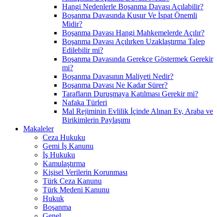
Hangi Nedenlerle Boşanma Davası Açılabilir?
Boşanma Davasında Kusur Ve İspat Önemli
Midir?
Boşanma Davası Hangi Mahkemelerde Açılır?
Boşanma Davası Açılırken Uzaklaştırma Talep
Edilebilir mi?
Boşanma Davasında Gerekçe Göstermek Gerekir
mi?
Boşanma Davasının Maliyeti Nedir?
Boşanma Davası Ne Kadar Sürer?
Tarafların Duruşmaya Katılması Gerekir mi?
Nafaka Türleri
Mal Rejiminin Evlilik İçinde Alınan Ev, Araba ve
Birikimlerin Paylaşımı
Makaleler
Ceza Hukuku
Gemi İş Kanunu
İş Hukuku
Kamulaştırma
Kişisel Verilerin Korunması
Türk Ceza Kanunu
Türk Medeni Kanunu
Hukuk
Boşanma
Genel