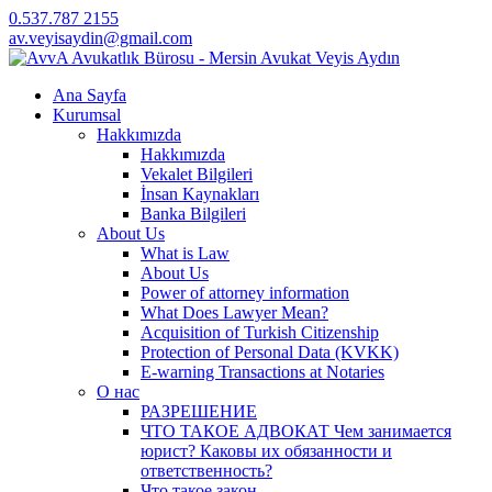
0.537.787 2155
av.veyisaydin@gmail.com
Ana Sayfa
Kurumsal
Hakkımızda
Hakkımızda
Vekalet Bilgileri
İnsan Kaynakları
Banka Bilgileri
About Us
What is Law
About Us
Power of attorney information
What Does Lawyer Mean?
Acquisition of Turkish Citizenship
Protection of Personal Data (KVKK)
E-warning Transactions at Notaries
О нас
РАЗРЕШЕНИЕ
ЧТО ТАКОЕ АДВОКАТ Чем занимается
юрист? Каковы их обязанности и
ответственность?
Что такое закон