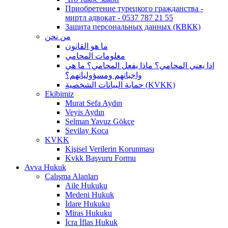
Приобретение турецкого гражданства -
миртл адвокат - 0537 787 21 55
Защита персональных данных (КВКК)
من نحن
ما هو القانون
معلومات المحامي
اذا يعني المحامي؟ ماذا يفعل المحامي؟ ما هي
واجباتهم ومسؤولياتهم؟
حماية البيانات الشخصية (KVKK)
Ekibimiz
Murat Sefa Aydın
Veyis Aydın
Selman Yavuz Gökçe
Sevilay Koca
KVKK
Kişisel Verilerin Korunması
Kvkk Başvuru Formu
Avva Hukuk
Çalışma Alanları
Aile Hukuku
Medeni Hukuk
İdare Hukuku
Miras Hukuku
İcra İflas Hukuk