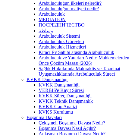
Arabuluculuğun ilkeleri nelerdir?
Arabuluculuğun maliyeti nedir?
Arabuluculuk
MEDIATION
ПОСРЕДНИЧЕСТВО
وساطة
Arabuluculuk Sistemi
Arabuluculuk Görevleri
Arabuluculuk Hizmetleri
Kiracı Ev Sahibi arasında Arabuluculuk
Arabulucuk ve Yararları Nedir: Mahkemelerden
Önce Çözüm Masası (2026)
Sağlık Hukukunda Malpraktis ve Tazminat
Uyuşmazlıklarında Arabuluculuk Süreci
KVKK Danışmanlığı
KVKK Danışmanlığı
VERBİS'e Kayıt Süresi
KVKK Süreç Danışmanlığı
KVKK Teknik Danışmanlık
KVKK Gap Analizi
KVKS Kurulumu
Boşanma Davaları
Çekişmeli Boşanma Davası Nedir?
Boşanma Davası Nasıl Açılır?
Anlaşmalı Boşanma Davası Nedir?