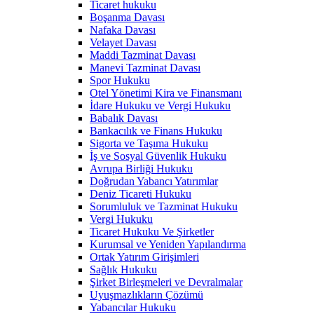
Ticaret hukuku
Boşanma Davası
Nafaka Davası
Velayet Davası
Maddi Tazminat Davası
Manevi Tazminat Davası
Spor Hukuku
Otel Yönetimi Kira ve Finansmanı
İdare Hukuku ve Vergi Hukuku
Babalık Davası
Bankacılık ve Finans Hukuku
Sigorta ve Taşıma Hukuku
İş ve Sosyal Güvenlik Hukuku
Avrupa Birliği Hukuku
Doğrudan Yabancı Yatırımlar
Deniz Ticareti Hukuku
Sorumluluk ve Tazminat Hukuku
Vergi Hukuku
Ticaret Hukuku Ve Şirketler
Kurumsal ve Yeniden Yapılandırma
Ortak Yatırım Girişimleri
Sağlık Hukuku
Şirket Birleşmeleri ve Devralmalar
Uyuşmazlıkların Çözümü
Yabancılar Hukuku