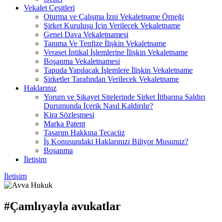
Vekalet Çeşitleri
Oturma ve Çalışma İzni Vekaletname Örneği
Şirket Kuruluşu İçin Verilecek Vekaletname
Genel Dava Vekaletnamesi
Tanıma Ve Tenfize İlişkin Vekaletname
Veraset İntikal İşlemlerine İlişkin Vekaletname
Boşanma Vekaletnamesi
Tapuda Yapılacak İşlemlere İlişkin Vekaletname
Şirketler Tarafından Verilecek Vekaletname
Haklarınız
Yorum ve Şikayet Sitelerinde Şirket İtibarına Saldırı
Durumunda İçerik Nasıl Kaldırılır?
Kira Sözleşmesi
Marka Patent
Tasarım Hakkına Tecacüz
İş Konusundaki Haklarınızı Biliyor Musunuz?
Boşanma
İletişim
İletişim
#Çamlıyayla avukatlar