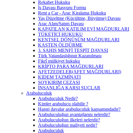
Rekabet Hukuku
İş Davası Başvuru Formu
Rent a Car - Araç Kiralama Hukuku
Yaş Düzeltme (Küçültme, Büyütme) Davası
Araç Alım/Satım Davası
KAPATILAN KATILIM EVİ MAĞDURLARI
TÜKETİCİ HUKUKU
KENTSEL DÖNÜŞÜM MAĞDURLARI
KASTEN ÖLDÜRME
3. ŞAHIS MENFİ TESPİT DAVASI
Türk Vatandaşlığının Kazanılması
Fikrî mülkiyet hukuku
KRİPTO PARA MAĞDURLARI
AFETZEDELER(AFET MAĞDURLARI)
KIDEM TAZMİNATI
SOYKIRIM CEZASI
İNSANLIĞA KARŞI SUÇLAR
Arabuluculuk
Arabuluculuk Nedir?
Kimler arabulucu olabilir ?
Hangi davalar arabuluculuk kapsamındadır?
Arabuluculuğun avantajlarını nelerdir?
Arabuluculuğun ilkeleri nelerdir?
Arabuluculuğun maliyeti nedir?
Arabuluculuk