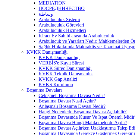
MEDIATION
ПОСРЕДНИЧЕСТВО
وساطة
Arabuluculuk Sistemi
Arabuluculuk Görevleri
Arabuluculuk Hizmetleri
Kiracı Ev Sahibi arasında Arabuluculuk
Arabulucuk ve Yararları Nedir: Mahkemelerden 
Sağlık Hukukunda Malpraktis ve Tazminat Uyuşma
KVKK Danışmanlığı
KVKK Danışmanlığı
VERBİS'e Kayıt Süresi
KVKK Süreç Danışmanlığı
KVKK Teknik Danışmanlık
KVKK Gap Analizi
KVKS Kurulumu
Boşanma Davaları
Çekişmeli Boşanma Davası Nedir?
Boşanma Davası Nasıl Açılır?
Anlaşmalı Boşanma Davası Nedir?
Hangi Nedenlerle Boşanma Davası Açılabilir?
Boşanma Davasında Kusur Ve İspat Önemli Midir
Boşanma Davası Hangi Mahkemelerde Açılır?
Boşanma Davası Açılırken Uzaklaştırma Talep Edil
Boşanma Davasında Gerekçe Göstermek Gerekir 