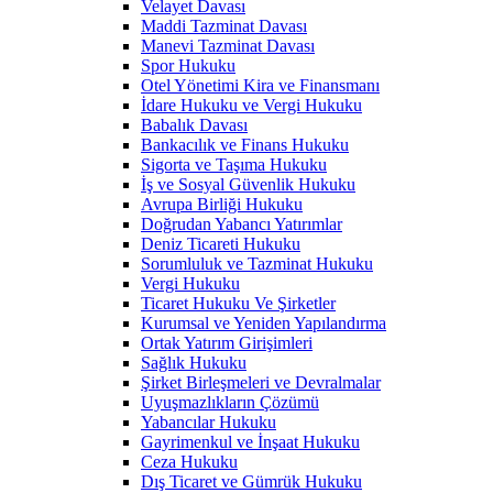
Velayet Davası
Maddi Tazminat Davası
Manevi Tazminat Davası
Spor Hukuku
Otel Yönetimi Kira ve Finansmanı
İdare Hukuku ve Vergi Hukuku
Babalık Davası
Bankacılık ve Finans Hukuku
Sigorta ve Taşıma Hukuku
İş ve Sosyal Güvenlik Hukuku
Avrupa Birliği Hukuku
Doğrudan Yabancı Yatırımlar
Deniz Ticareti Hukuku
Sorumluluk ve Tazminat Hukuku
Vergi Hukuku
Ticaret Hukuku Ve Şirketler
Kurumsal ve Yeniden Yapılandırma
Ortak Yatırım Girişimleri
Sağlık Hukuku
Şirket Birleşmeleri ve Devralmalar
Uyuşmazlıkların Çözümü
Yabancılar Hukuku
Gayrimenkul ve İnşaat Hukuku
Ceza Hukuku
Dış Ticaret ve Gümrük Hukuku