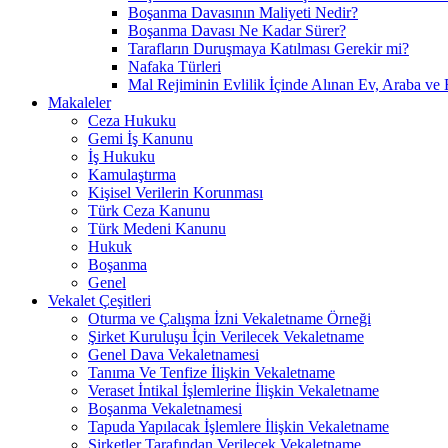
Boşanma Davasının Maliyeti Nedir?
Boşanma Davası Ne Kadar Sürer?
Tarafların Duruşmaya Katılması Gerekir mi?
Nafaka Türleri
Mal Rejiminin Evlilik İçinde Alınan Ev, Araba ve 
Makaleler
Ceza Hukuku
Gemi İş Kanunu
İş Hukuku
Kamulaştırma
Kişisel Verilerin Korunması
Türk Ceza Kanunu
Türk Medeni Kanunu
Hukuk
Boşanma
Genel
Vekalet Çeşitleri
Oturma ve Çalışma İzni Vekaletname Örneği
Şirket Kuruluşu İçin Verilecek Vekaletname
Genel Dava Vekaletnamesi
Tanıma Ve Tenfize İlişkin Vekaletname
Veraset İntikal İşlemlerine İlişkin Vekaletname
Boşanma Vekaletnamesi
Tapuda Yapılacak İşlemlere İlişkin Vekaletname
Şirketler Tarafından Verilecek Vekaletname