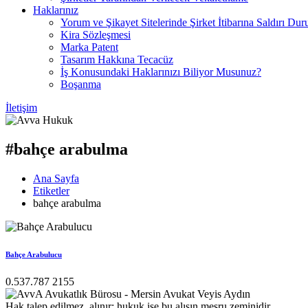
Haklarınız
Yorum ve Şikayet Sitelerinde Şirket İtibarına Saldırı Dur
Kira Sözleşmesi
Marka Patent
Tasarım Hakkına Tecacüz
İş Konusundaki Haklarınızı Biliyor Musunuz?
Boşanma
İletişim
#bahçe arabulma
Ana Sayfa
Etiketler
bahçe arabulma
Bahçe Arabulucu
0.537.787 2155
Hak talep edilmez, alınır; hukuk ise bu alışın meşru zeminidir.