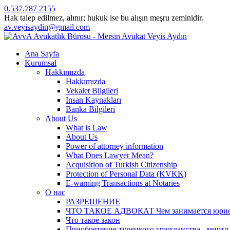
0.537.787 2155
Hak talep edilmez, alınır; hukuk ise bu alışın meşru zeminidir.
av.veyisaydin@gmail.com
Ana Sayfa
Kurumsal
Hakkımızda
Hakkımızda
Vekalet Bilgileri
İnsan Kaynakları
Banka Bilgileri
About Us
What is Law
About Us
Power of attorney information
What Does Lawyer Mean?
Acquisition of Turkish Citizenship
Protection of Personal Data (KVKK)
E-warning Transactions at Notaries
О нас
РАЗРЕШЕНИЕ
ЧТО ТАКОЕ АДВОКАТ Чем занимается юрист? 
Что такое закон
Приобретение турецкого гражданства - миртл а