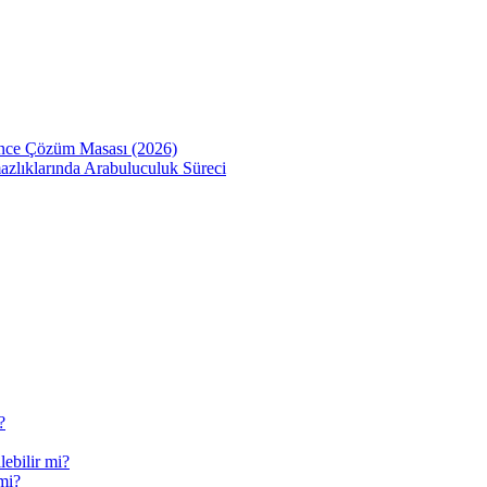
Önce Çözüm Masası (2026)
zlıklarında Arabuluculuk Süreci
?
ebilir mi?
mi?