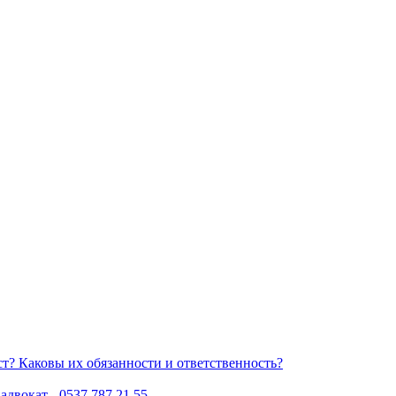
Каковы их обязанности и ответственность?
двокат - 0537 787 21 55