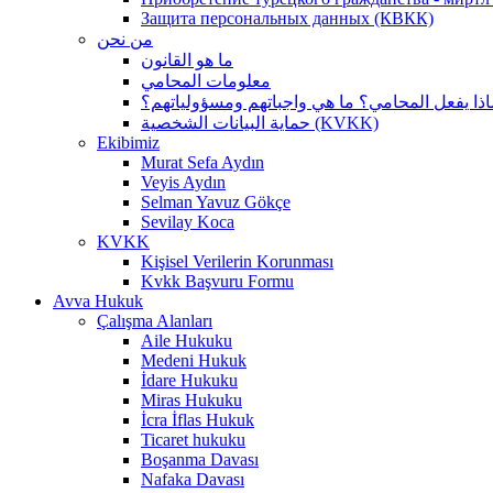
Защита персональных данных (КВКК)
من نحن
ما هو القانون
معلومات المحامي
اذا يفعل المحامي؟ ما هي واجباتهم ومسؤولياتهم؟
حماية البيانات الشخصية (KVKK)
Ekibimiz
Murat Sefa Aydın
Veyis Aydın
Selman Yavuz Gökçe
Sevilay Koca
KVKK
Kişisel Verilerin Korunması
Kvkk Başvuru Formu
Avva Hukuk
Çalışma Alanları
Aile Hukuku
Medeni Hukuk
İdare Hukuku
Miras Hukuku
İcra İflas Hukuk
Ticaret hukuku
Boşanma Davası
Nafaka Davası