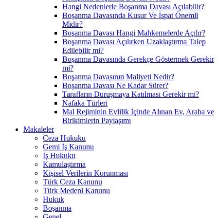
Hangi Nedenlerle Boşanma Davası Açılabilir?
Boşanma Davasında Kusur Ve İspat Önemli
Midir?
Boşanma Davası Hangi Mahkemelerde Açılır?
Boşanma Davası Açılırken Uzaklaştırma Talep
Edilebilir mi?
Boşanma Davasında Gerekçe Göstermek Gerekir
mi?
Boşanma Davasının Maliyeti Nedir?
Boşanma Davası Ne Kadar Sürer?
Tarafların Duruşmaya Katılması Gerekir mi?
Nafaka Türleri
Mal Rejiminin Evlilik İçinde Alınan Ev, Araba ve
Birikimlerin Paylaşımı
Makaleler
Ceza Hukuku
Gemi İş Kanunu
İş Hukuku
Kamulaştırma
Kişisel Verilerin Korunması
Türk Ceza Kanunu
Türk Medeni Kanunu
Hukuk
Boşanma
Genel