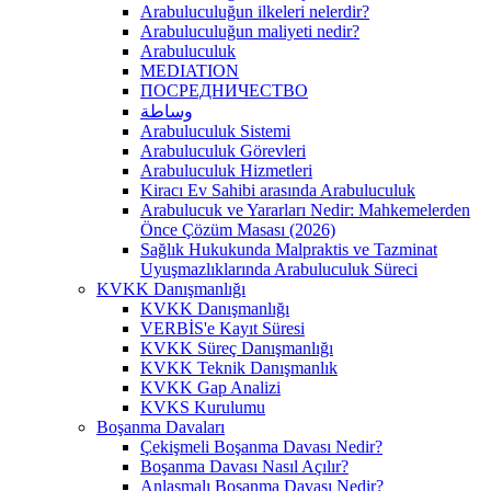
Arabuluculuğun ilkeleri nelerdir?
Arabuluculuğun maliyeti nedir?
Arabuluculuk
MEDIATION
ПОСРЕДНИЧЕСТВО
وساطة
Arabuluculuk Sistemi
Arabuluculuk Görevleri
Arabuluculuk Hizmetleri
Kiracı Ev Sahibi arasında Arabuluculuk
Arabulucuk ve Yararları Nedir: Mahkemelerden
Önce Çözüm Masası (2026)
Sağlık Hukukunda Malpraktis ve Tazminat
Uyuşmazlıklarında Arabuluculuk Süreci
KVKK Danışmanlığı
KVKK Danışmanlığı
VERBİS'e Kayıt Süresi
KVKK Süreç Danışmanlığı
KVKK Teknik Danışmanlık
KVKK Gap Analizi
KVKS Kurulumu
Boşanma Davaları
Çekişmeli Boşanma Davası Nedir?
Boşanma Davası Nasıl Açılır?
Anlaşmalı Boşanma Davası Nedir?