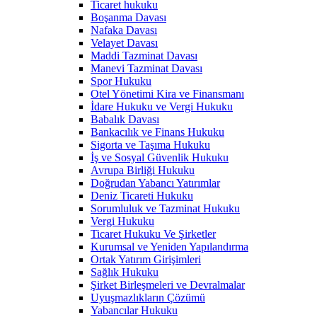
Ticaret hukuku
Boşanma Davası
Nafaka Davası
Velayet Davası
Maddi Tazminat Davası
Manevi Tazminat Davası
Spor Hukuku
Otel Yönetimi Kira ve Finansmanı
İdare Hukuku ve Vergi Hukuku
Babalık Davası
Bankacılık ve Finans Hukuku
Sigorta ve Taşıma Hukuku
İş ve Sosyal Güvenlik Hukuku
Avrupa Birliği Hukuku
Doğrudan Yabancı Yatırımlar
Deniz Ticareti Hukuku
Sorumluluk ve Tazminat Hukuku
Vergi Hukuku
Ticaret Hukuku Ve Şirketler
Kurumsal ve Yeniden Yapılandırma
Ortak Yatırım Girişimleri
Sağlık Hukuku
Şirket Birleşmeleri ve Devralmalar
Uyuşmazlıkların Çözümü
Yabancılar Hukuku