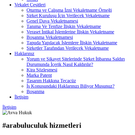
Vekalet Çeşitleri
Oturma ve Çalışma İzni Vekaletname Örneği
Şirket Kuruluşu İçin Verilecek Vekaletname
Genel Dava Vekaletnamesi
Tanıma Ve Tenfize İlişkin Vekaletname
Veraset İntikal İşlemlerine İlişkin Vekaletname
Boşanma Vekaletnamesi
Tapuda Yapılacak İşlemlere İlişkin Vekaletname
Şirketler Tarafından Verilecek Vekaletname
Haklarınız
Yorum ve Şikayet Sitelerinde Şirket İtibarına Saldırı
Durumunda İçerik Nasıl Kaldırılır?
Kira Sözleşmesi
Marka Patent
Tasarım Hakkına Tecacüz
İş Konusundaki Haklarınızı Biliyor Musunuz?
Boşanma
İletişim
İletişim
#arabuluculuk hizmetleri