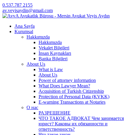
0.537.787 2155
av.veyisaydin@gmail.com
Ana Sayfa
Kurumsal
Hakkımızda
Hakkımızda
Vekalet Bilgileri
İnsan Kaynakları
Banka Bilgileri
About Us
What is Law
About Us
Power of attorney information
What Does Lawyer Mean?
Acquisition of Turkish Citizenship
Protection of Personal Data (KVKK)
E-warning Transactions at Notaries
О нас
РАЗРЕШЕНИЕ
ЧТО ТАКОЕ АДВОКАТ Чем занимается
юрист? Каковы их обязанности и
ответственность?
Что такое закон