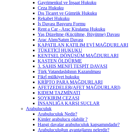
Gayrimenkul ve İnşaat Hukuku
Ceza Hukuku
Dış Ticaret ve Gümrük Hukuku
Rekabet Hukuku
İş Davası Başvuru Formu
Rent a Car - Araç Kiralama Hukuku
Yaş Düzeltme (Küçültme, Büyütme) Davası
Araç Alım/Satım Davası
KAPATILAN KATILIM EVİ MAĞDURLARI
TÜKETİCİ HUKUKU
KENTSEL DÖNÜŞÜM MAĞDURLARI
KASTEN ÖLDÜRME
3. ŞAHIS MENFİ TESPİT DAVASI
Türk Vatandaşlığının Kazanılması
Fikrî mülkiyet hukuku
KRİPTO PARA MAĞDURLARI
AFETZEDELER(AFET MAĞDURLARI)
KIDEM TAZMİNATI
SOYKIRIM CEZASI
İNSANLIĞA KARŞI SUÇLAR
Arabuluculuk
Arabuluculuk Nedir?
Kimler arabulucu olabilir ?
Hangi davalar arabuluculuk kapsamındadır?
Arabuluculuğun avantajlarını nelerdir?