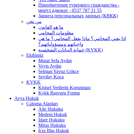
Приобретение турецкого гражданства -
миртл адвокат - 0537 787 21 55
Защита персональных данных (КВКК)
من نحن
ما هو القانون
معلومات المحامي
اذا يعني المحامي؟ ماذا يفعل المحامي؟ ما هي
واجباتهم ومسؤولياتهم؟
حماية البيانات الشخصية (KVKK)
Ekibimiz
Murat Sefa Aydın
Veyis Aydın
Selman Yavuz Gökçe
Sevilay Koca
KVKK
Kişisel Verilerin Korunması
Kvkk Başvuru Formu
Avva Hukuk
Çalışma Alanları
Aile Hukuku
Medeni Hukuk
İdare Hukuku
Miras Hukuku
İcra İflas Hukuk