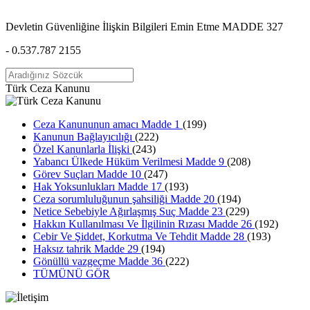
Devletin Güvenliğine İlişkin Bilgileri Emin Etme MADDE 327
- 0.537.787 2155
Türk Ceza Kanunu
Ceza Kanununun amacı Madde 1
(199)
Kanunun Bağlayıcılığı
(222)
Özel Kanunlarla İlişki
(243)
Yabancı Ülkede Hüküm Verilmesi Madde 9
(208)
Görev Suçları Madde 10
(247)
Hak Yoksunlukları Madde 17
(193)
Ceza sorumluluğunun şahsiliği Madde 20
(194)
Netice Sebebiyle Ağırlaşmış Suç Madde 23
(229)
Hakkın Kullanılması Ve İlgilinin Rızası Madde 26
(192)
Cebir Ve Şiddet, Korkutma Ve Tehdit Madde 28
(193)
Haksız tahrik Madde 29
(194)
Gönüllü vazgeçme Madde 36
(222)
TÜMÜNÜ GÖR