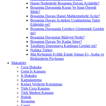
Hangi Nedenlerle Boşanma Davası Açılabilir?
Boşanma Davasında Kusur Ve İspat Önemli
Midir?
Boşanma Davası Hangi Mahkemelerde Açılır?
Boşanma Davası Açılırken Uzaklaştırma Talep
Edilebilir mi?
Boşanma Davasında Gerekçe Göstermek Gerekir
mi?
Boşanma Davasının Maliyeti Nedir?
Boşanma Davası Ne Kadar Sürer?
Tarafların Duruşmaya Katılması Gerekir mi?
Nafaka Türleri
Mal Rejiminin Evlilik İçinde Alınan Ev, Araba ve
Birikimlerin Paylaşımı
Makaleler
Ceza Hukuku
Gemi İş Kanunu
İş Hukuku
Kamulaştırma
Kişisel Verilerin Korunması
Türk Ceza Kanunu
Türk Medeni Kanunu
Hukuk
Boşanma
Genel