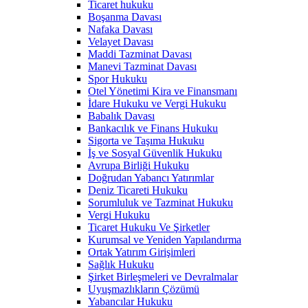
Ticaret hukuku
Boşanma Davası
Nafaka Davası
Velayet Davası
Maddi Tazminat Davası
Manevi Tazminat Davası
Spor Hukuku
Otel Yönetimi Kira ve Finansmanı
İdare Hukuku ve Vergi Hukuku
Babalık Davası
Bankacılık ve Finans Hukuku
Sigorta ve Taşıma Hukuku
İş ve Sosyal Güvenlik Hukuku
Avrupa Birliği Hukuku
Doğrudan Yabancı Yatırımlar
Deniz Ticareti Hukuku
Sorumluluk ve Tazminat Hukuku
Vergi Hukuku
Ticaret Hukuku Ve Şirketler
Kurumsal ve Yeniden Yapılandırma
Ortak Yatırım Girişimleri
Sağlık Hukuku
Şirket Birleşmeleri ve Devralmalar
Uyuşmazlıkların Çözümü
Yabancılar Hukuku