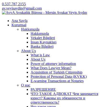
0.537.787 2155
av.veyisaydin@gmail.com
Ana Sayfa
Kurumsal
Hakkımızda
Hakkımızda
Vekalet Bilgileri
İnsan Kaynakları
Banka Bilgileri
About Us
What is Law
About Us
Power of attorney information
What Does Lawyer Mean?
Acquisition of Turkish Citizenship
Protection of Personal Data (KVKK)
E-warning Transactions at Notaries
О нас
РАЗРЕШЕНИЕ
ЧТО ТАКОЕ АДВОКАТ Чем занимается
юрист? Каковы их обязанности и
ответственность?
Что такое закон