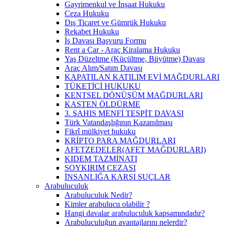
Gayrimenkul ve İnşaat Hukuku
Ceza Hukuku
Dış Ticaret ve Gümrük Hukuku
Rekabet Hukuku
İş Davası Başvuru Formu
Rent a Car - Araç Kiralama Hukuku
Yaş Düzeltme (Küçültme, Büyütme) Davası
Araç Alım/Satım Davası
KAPATILAN KATILIM EVİ MAĞDURLARI
TÜKETİCİ HUKUKU
KENTSEL DÖNÜŞÜM MAĞDURLARI
KASTEN ÖLDÜRME
3. ŞAHIS MENFİ TESPİT DAVASI
Türk Vatandaşlığının Kazanılması
Fikrî mülkiyet hukuku
KRİPTO PARA MAĞDURLARI
AFETZEDELER(AFET MAĞDURLARI)
KIDEM TAZMİNATI
SOYKIRIM CEZASI
İNSANLIĞA KARŞI SUÇLAR
Arabuluculuk
Arabuluculuk Nedir?
Kimler arabulucu olabilir ?
Hangi davalar arabuluculuk kapsamındadır?
Arabuluculuğun avantajlarını nelerdir?