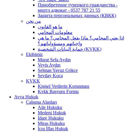
Приобретение турецкого гражданства -
миртл адвокат - 0537 787 21 55
Защита персональных данных (КВКК)
من نحن
ما هو القانون
معلومات المحامي
اذا يعني المحامي؟ ماذا يفعل المحامي؟ ما هي
واجباتهم ومسؤولياتهم؟
حماية البيانات الشخصية (KVKK)
Ekibimiz
Murat Sefa Aydın
Veyis Aydın
Selman Yavuz Gökçe
Sevilay Koca
KVKK
Kişisel Verilerin Korunması
Kvkk Başvuru Formu
Avva Hukuk
Çalışma Alanları
Aile Hukuku
Medeni Hukuk
İdare Hukuku
Miras Hukuku
İcra İflas Hukuk