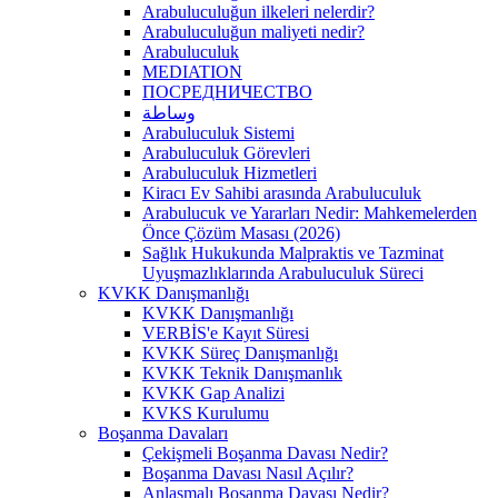
Arabuluculuğun ilkeleri nelerdir?
Arabuluculuğun maliyeti nedir?
Arabuluculuk
MEDIATION
ПОСРЕДНИЧЕСТВО
وساطة
Arabuluculuk Sistemi
Arabuluculuk Görevleri
Arabuluculuk Hizmetleri
Kiracı Ev Sahibi arasında Arabuluculuk
Arabulucuk ve Yararları Nedir: Mahkemelerden
Önce Çözüm Masası (2026)
Sağlık Hukukunda Malpraktis ve Tazminat
Uyuşmazlıklarında Arabuluculuk Süreci
KVKK Danışmanlığı
KVKK Danışmanlığı
VERBİS'e Kayıt Süresi
KVKK Süreç Danışmanlığı
KVKK Teknik Danışmanlık
KVKK Gap Analizi
KVKS Kurulumu
Boşanma Davaları
Çekişmeli Boşanma Davası Nedir?
Boşanma Davası Nasıl Açılır?
Anlaşmalı Boşanma Davası Nedir?