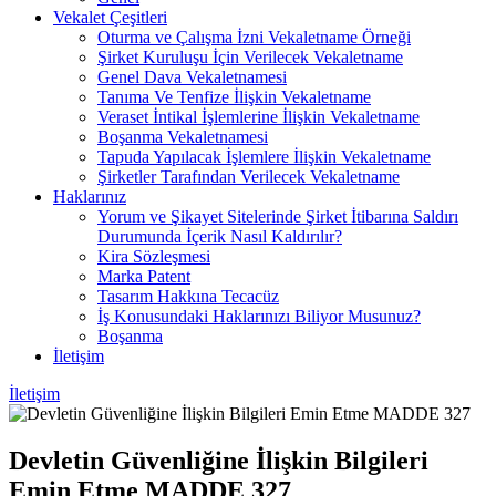
Vekalet Çeşitleri
Oturma ve Çalışma İzni Vekaletname Örneği
Şirket Kuruluşu İçin Verilecek Vekaletname
Genel Dava Vekaletnamesi
Tanıma Ve Tenfize İlişkin Vekaletname
Veraset İntikal İşlemlerine İlişkin Vekaletname
Boşanma Vekaletnamesi
Tapuda Yapılacak İşlemlere İlişkin Vekaletname
Şirketler Tarafından Verilecek Vekaletname
Haklarınız
Yorum ve Şikayet Sitelerinde Şirket İtibarına Saldırı
Durumunda İçerik Nasıl Kaldırılır?
Kira Sözleşmesi
Marka Patent
Tasarım Hakkına Tecacüz
İş Konusundaki Haklarınızı Biliyor Musunuz?
Boşanma
İletişim
İletişim
Devletin Güvenliğine İlişkin Bilgileri
Emin Etme MADDE 327