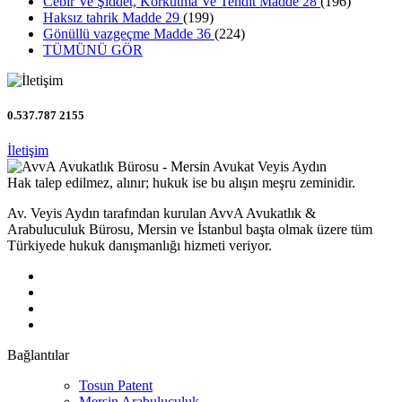
Cebir Ve Şiddet, Korkutma Ve Tehdit Madde 28
(196)
Haksız tahrik Madde 29
(199)
Gönüllü vazgeçme Madde 36
(224)
TÜMÜNÜ GÖR
0.537.787 2155
İletişim
Hak talep edilmez, alınır; hukuk ise bu alışın meşru zeminidir.
Av. Veyis Aydın tarafından kurulan AvvA Avukatlık &
Arabuluculuk Bürosu, Mersin ve İstanbul başta olmak üzere tüm
Türkiyede hukuk danışmanlığı hizmeti veriyor.
Bağlantılar
Tosun Patent
Mersin Arabuluculuk