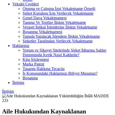
Vekalet Çeşitleri
Oturma ve Çalışma İzni Vekaletname Örneği
Şirket Kuruluşu İçin Verilecek Vekaletname
Genel Dava Vekaletnamesi
Tanıma Ve Tenfize İlişkin Vekaletname
Veraset İntikal İşlemlerine İlişkin Vekaletname
Boşanma Vekaletnamesi
Tapuda Yapılacak İşlemlere İlişkin Vekaletname
Şirketler Tarafından Verilecek Vekaletname
Haklarınız
Yorum ve Şikayet Sitelerinde Şirket İtibarına Saldırı
Durumunda İçerik Nasıl Kaldırılır?
Kira Sözleşmesi
Marka Patent
Tasarım Hakkına Tecacüz
İş Konusundaki Haklarınızı Biliyor Musunuz?
Boşanma
İletişim
İletişim
Aile Hukukundan Kaynaklanan