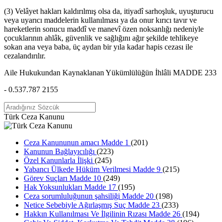
(3) Velâyet hakları kaldırılmış olsa da, itiyadî sarhoşluk, uyuşturucu
veya uyarıcı maddelerin kullanılması ya da onur kırıcı tavır ve
hareketlerin sonucu maddî ve manevî özen noksanlığı nedeniyle
çocuklarının ahlâk, güvenlik ve sağlığını ağır şekilde tehlikeye
sokan ana veya baba, üç aydan bir yıla kadar hapis cezası ile
cezalandırılır.
Aile Hukukundan Kaynaklanan Yükümlülüğün İhlâli MADDE 233
- 0.537.787 2155
Türk Ceza Kanunu
Ceza Kanununun amacı Madde 1
(201)
Kanunun Bağlayıcılığı
(223)
Özel Kanunlarla İlişki
(245)
Yabancı Ülkede Hüküm Verilmesi Madde 9
(215)
Görev Suçları Madde 10
(249)
Hak Yoksunlukları Madde 17
(195)
Ceza sorumluluğunun şahsiliği Madde 20
(198)
Netice Sebebiyle Ağırlaşmış Suç Madde 23
(233)
Hakkın Kullanılması Ve İlgilinin Rızası Madde 26
(194)