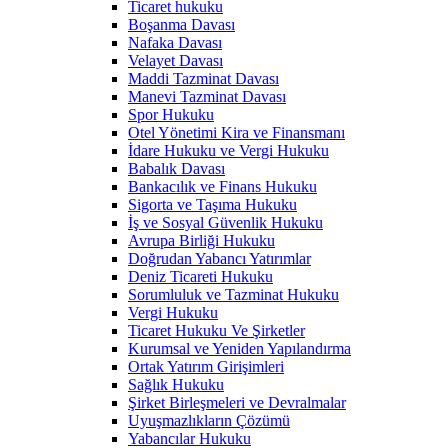
Ticaret hukuku
Boşanma Davası
Nafaka Davası
Velayet Davası
Maddi Tazminat Davası
Manevi Tazminat Davası
Spor Hukuku
Otel Yönetimi Kira ve Finansmanı
İdare Hukuku ve Vergi Hukuku
Babalık Davası
Bankacılık ve Finans Hukuku
Sigorta ve Taşıma Hukuku
İş ve Sosyal Güvenlik Hukuku
Avrupa Birliği Hukuku
Doğrudan Yabancı Yatırımlar
Deniz Ticareti Hukuku
Sorumluluk ve Tazminat Hukuku
Vergi Hukuku
Ticaret Hukuku Ve Şirketler
Kurumsal ve Yeniden Yapılandırma
Ortak Yatırım Girişimleri
Sağlık Hukuku
Şirket Birleşmeleri ve Devralmalar
Uyuşmazlıkların Çözümü
Yabancılar Hukuku