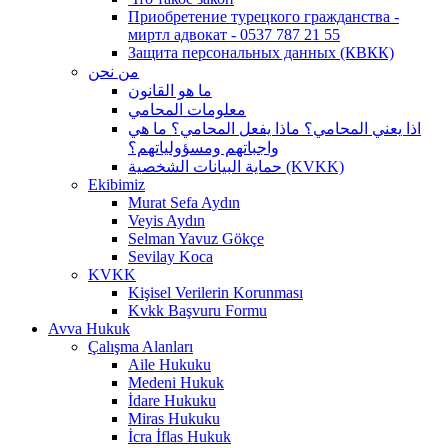
Приобретение турецкого гражданства -
миртл адвокат - 0537 787 21 55
Защита персональных данных (КВКК)
من نحن
ما هو القانون
معلومات المحامي
اذا يعني المحامي؟ ماذا يفعل المحامي؟ ما هي
واجباتهم ومسؤولياتهم؟
حماية البيانات الشخصية (KVKK)
Ekibimiz
Murat Sefa Aydın
Veyis Aydın
Selman Yavuz Gökçe
Sevilay Koca
KVKK
Kişisel Verilerin Korunması
Kvkk Başvuru Formu
Avva Hukuk
Çalışma Alanları
Aile Hukuku
Medeni Hukuk
İdare Hukuku
Miras Hukuku
İcra İflas Hukuk