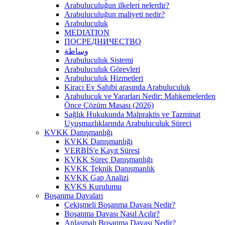
Arabuluculuğun ilkeleri nelerdir?
Arabuluculuğun maliyeti nedir?
Arabuluculuk
MEDIATION
ПОСРЕДНИЧЕСТВО
وساطة
Arabuluculuk Sistemi
Arabuluculuk Görevleri
Arabuluculuk Hizmetleri
Kiracı Ev Sahibi arasında Arabuluculuk
Arabulucuk ve Yararları Nedir: Mahkemelerden
Önce Çözüm Masası (2026)
Sağlık Hukukunda Malpraktis ve Tazminat
Uyuşmazlıklarında Arabuluculuk Süreci
KVKK Danışmanlığı
KVKK Danışmanlığı
VERBİS'e Kayıt Süresi
KVKK Süreç Danışmanlığı
KVKK Teknik Danışmanlık
KVKK Gap Analizi
KVKS Kurulumu
Boşanma Davaları
Çekişmeli Boşanma Davası Nedir?
Boşanma Davası Nasıl Açılır?
Anlaşmalı Boşanma Davası Nedir?