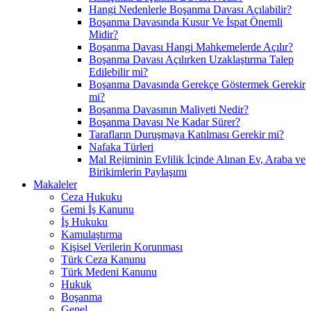
Hangi Nedenlerle Boşanma Davası Açılabilir?
Boşanma Davasında Kusur Ve İspat Önemli
Midir?
Boşanma Davası Hangi Mahkemelerde Açılır?
Boşanma Davası Açılırken Uzaklaştırma Talep
Edilebilir mi?
Boşanma Davasında Gerekçe Göstermek Gerekir
mi?
Boşanma Davasının Maliyeti Nedir?
Boşanma Davası Ne Kadar Sürer?
Tarafların Duruşmaya Katılması Gerekir mi?
Nafaka Türleri
Mal Rejiminin Evlilik İçinde Alınan Ev, Araba ve
Birikimlerin Paylaşımı
Makaleler
Ceza Hukuku
Gemi İş Kanunu
İş Hukuku
Kamulaştırma
Kişisel Verilerin Korunması
Türk Ceza Kanunu
Türk Medeni Kanunu
Hukuk
Boşanma
Genel