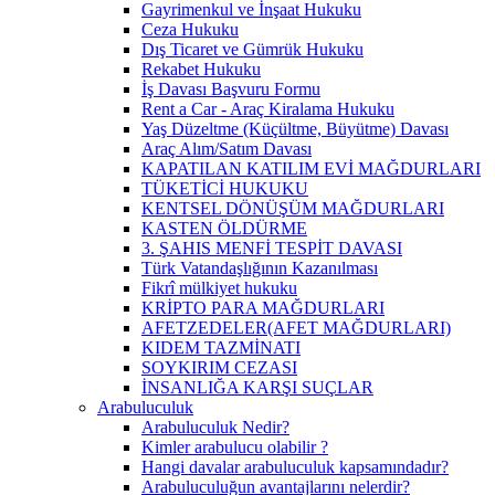
Gayrimenkul ve İnşaat Hukuku
Ceza Hukuku
Dış Ticaret ve Gümrük Hukuku
Rekabet Hukuku
İş Davası Başvuru Formu
Rent a Car - Araç Kiralama Hukuku
Yaş Düzeltme (Küçültme, Büyütme) Davası
Araç Alım/Satım Davası
KAPATILAN KATILIM EVİ MAĞDURLARI
TÜKETİCİ HUKUKU
KENTSEL DÖNÜŞÜM MAĞDURLARI
KASTEN ÖLDÜRME
3. ŞAHIS MENFİ TESPİT DAVASI
Türk Vatandaşlığının Kazanılması
Fikrî mülkiyet hukuku
KRİPTO PARA MAĞDURLARI
AFETZEDELER(AFET MAĞDURLARI)
KIDEM TAZMİNATI
SOYKIRIM CEZASI
İNSANLIĞA KARŞI SUÇLAR
Arabuluculuk
Arabuluculuk Nedir?
Kimler arabulucu olabilir ?
Hangi davalar arabuluculuk kapsamındadır?
Arabuluculuğun avantajlarını nelerdir?