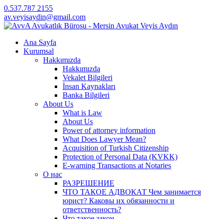
0.537.787 2155
av.veyisaydin@gmail.com
Ana Sayfa
Kurumsal
Hakkımızda
Hakkımızda
Vekalet Bilgileri
İnsan Kaynakları
Banka Bilgileri
About Us
What is Law
About Us
Power of attorney information
What Does Lawyer Mean?
Acquisition of Turkish Citizenship
Protection of Personal Data (KVKK)
E-warning Transactions at Notaries
О нас
РАЗРЕШЕНИЕ
ЧТО ТАКОЕ АДВОКАТ Чем занимается
юрист? Каковы их обязанности и
ответственность?
Что такое закон