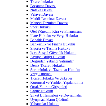
Ticaret hukuku
Boşanma Davası
Nafaka Davası
Velayet Davası
Maddi Tazminat Davası
Manevi Tazminat Davası
Spor Hukuku
Otel Yönetimi Kira ve Finansmanı
İdare Hukuku ve Vergi Hukuku
Babalık Davası
Bankacılık ve Finans Hukuku
Sigorta ve Taşıma Hukuku
İş ve Sosyal Güvenlik Hukuku
Avrupa Birliği Hukuku
Doğrudan Yabancı Yatırımlar
Deniz Ticareti Hukuku
Sorumluluk ve Tazminat Hukuku
Vergi Hukuku
Ticaret Hukuku Ve Şirketler
Kurumsal ve Yeniden Yapılandırma
Ortak Yatırım Girişimleri
Sağlık Hukuku
Şirket Birleşmeleri ve Devralmalar
Uyuşmazlıkların Çözümü
Yabancılar Hukuku