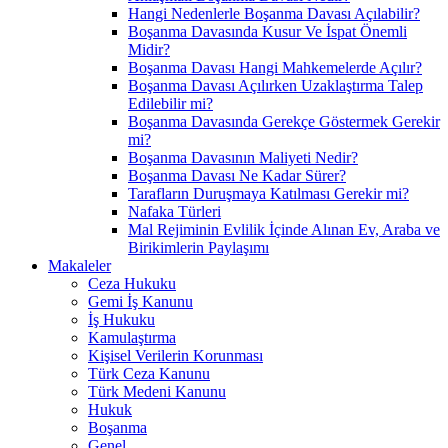
Hangi Nedenlerle Boşanma Davası Açılabilir?
Boşanma Davasında Kusur Ve İspat Önemli
Midir?
Boşanma Davası Hangi Mahkemelerde Açılır?
Boşanma Davası Açılırken Uzaklaştırma Talep
Edilebilir mi?
Boşanma Davasında Gerekçe Göstermek Gerekir
mi?
Boşanma Davasının Maliyeti Nedir?
Boşanma Davası Ne Kadar Sürer?
Tarafların Duruşmaya Katılması Gerekir mi?
Nafaka Türleri
Mal Rejiminin Evlilik İçinde Alınan Ev, Araba ve
Birikimlerin Paylaşımı
Makaleler
Ceza Hukuku
Gemi İş Kanunu
İş Hukuku
Kamulaştırma
Kişisel Verilerin Korunması
Türk Ceza Kanunu
Türk Medeni Kanunu
Hukuk
Boşanma
Genel