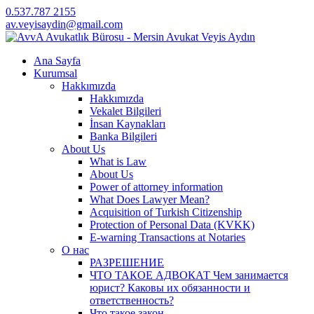
0.537.787 2155
av.veyisaydin@gmail.com
Ana Sayfa
Kurumsal
Hakkımızda
Hakkımızda
Vekalet Bilgileri
İnsan Kaynakları
Banka Bilgileri
About Us
What is Law
About Us
Power of attorney information
What Does Lawyer Mean?
Acquisition of Turkish Citizenship
Protection of Personal Data (KVKK)
E-warning Transactions at Notaries
О нас
РАЗРЕШЕНИЕ
ЧТО ТАКОЕ АДВОКАТ Чем занимается
юрист? Каковы их обязанности и
ответственность?
Что такое закон