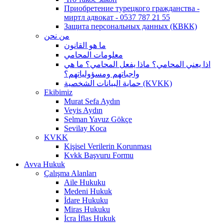
Приобретение турецкого гражданства -
миртл адвокат - 0537 787 21 55
Защита персональных данных (КВКК)
من نحن
ما هو القانون
معلومات المحامي
اذا يعني المحامي؟ ماذا يفعل المحامي؟ ما هي
واجباتهم ومسؤولياتهم؟
حماية البيانات الشخصية (KVKK)
Ekibimiz
Murat Sefa Aydın
Veyis Aydın
Selman Yavuz Gökçe
Sevilay Koca
KVKK
Kişisel Verilerin Korunması
Kvkk Başvuru Formu
Avva Hukuk
Çalışma Alanları
Aile Hukuku
Medeni Hukuk
İdare Hukuku
Miras Hukuku
İcra İflas Hukuk