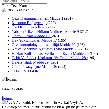
Türk Ceza Kanunu
Ceza Kanununun amacı Madde 1
(201)
Kanunun Bağlayıcılığı
(223)
Özel Kanunlarla İlişki
(244)
Yabancı Ülkede Hüküm Verilmesi Madde 9
(212)
Görev Suçları Madde 10
(248)
Hak Yoksunlukları Madde 17
(195)
Ceza sorumluluğunun şahsiliği Madde 20
(196)
Netice Sebebiyle Ağırlaşmış Suç Madde 23
(231)
Hakkın Kullanılması Ve İlgilinin Rızası Madde 26
(194)
Cebir Ve Şiddet, Korkutma Ve Tehdit Madde 28
(196)
Haksız tahrik Madde 29
(198)
Gönüllü vazgeçme Madde 36
(223)
TÜMÜNÜ GÖR
0.537.787 2155
İletişim
Hak talep edilmez, alınır; hukuk ise bu alışın meşru zeminidir.