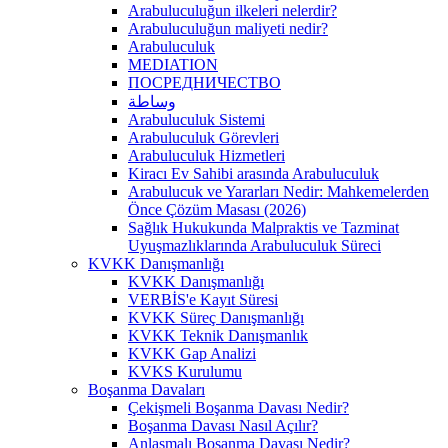
Arabuluculuğun ilkeleri nelerdir?
Arabuluculuğun maliyeti nedir?
Arabuluculuk
MEDIATION
ПОСРЕДНИЧЕСТВО
وساطة
Arabuluculuk Sistemi
Arabuluculuk Görevleri
Arabuluculuk Hizmetleri
Kiracı Ev Sahibi arasında Arabuluculuk
Arabulucuk ve Yararları Nedir: Mahkemelerden
Önce Çözüm Masası (2026)
Sağlık Hukukunda Malpraktis ve Tazminat
Uyuşmazlıklarında Arabuluculuk Süreci
KVKK Danışmanlığı
KVKK Danışmanlığı
VERBİS'e Kayıt Süresi
KVKK Süreç Danışmanlığı
KVKK Teknik Danışmanlık
KVKK Gap Analizi
KVKS Kurulumu
Boşanma Davaları
Çekişmeli Boşanma Davası Nedir?
Boşanma Davası Nasıl Açılır?
Anlaşmalı Boşanma Davası Nedir?