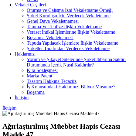
Vekalet Çeşitleri
Oturma ve Çalışma İzni Vekaletname Örneği
Şirket Kuruluşu İçin Verilecek Vekaletname
Genel Dava Vekaletnamesi
Tanıma Ve Tenfize İlişkin Vekaletname
Veraset İntikal İşlemlerine İlişkin Vekaletname
Boşanma Vekaletnamesi
Tapuda Yapılacak İşlemlere İlişkin Vekaletname
Şirketler Tarafından Verilecek Vekaletname
Haklarınız
Yorum ve Şikayet Sitelerinde Şirket İtibarına Saldırı
Durumunda İçerik Nasıl Kaldırılır?
Kira Sözleşmesi
Marka Patent
Tasarım Hakkına Tecacüz
İş Konusundaki Haklarınızı Biliyor Musunuz?
Boşanma
İletişim
İletişim
Ağırlaştırılmış Müebbet Hapis Cezası
Madde 47