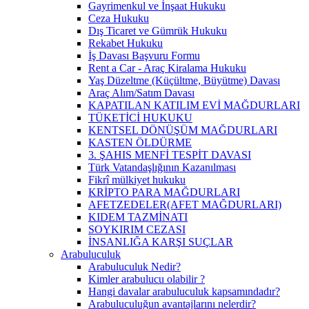
Gayrimenkul ve İnşaat Hukuku
Ceza Hukuku
Dış Ticaret ve Gümrük Hukuku
Rekabet Hukuku
İş Davası Başvuru Formu
Rent a Car - Araç Kiralama Hukuku
Yaş Düzeltme (Küçültme, Büyütme) Davası
Araç Alım/Satım Davası
KAPATILAN KATILIM EVİ MAĞDURLARI
TÜKETİCİ HUKUKU
KENTSEL DÖNÜŞÜM MAĞDURLARI
KASTEN ÖLDÜRME
3. ŞAHIS MENFİ TESPİT DAVASI
Türk Vatandaşlığının Kazanılması
Fikrî mülkiyet hukuku
KRİPTO PARA MAĞDURLARI
AFETZEDELER(AFET MAĞDURLARI)
KIDEM TAZMİNATI
SOYKIRIM CEZASI
İNSANLIĞA KARŞI SUÇLAR
Arabuluculuk
Arabuluculuk Nedir?
Kimler arabulucu olabilir ?
Hangi davalar arabuluculuk kapsamındadır?
Arabuluculuğun avantajlarını nelerdir?